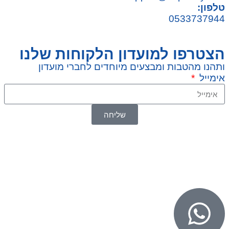
טלפון:
0533737944
הצטרפו למועדון הלקוחות שלנו
ותהנו מהטבות ומבצעים מיוחדים לחברי מועדון
אימייל
שליחה
© 2026 כל הזכויות שמורות ל
SuperTOY סופרטוי
WebDigital – וובדיגיטל עיצוב ובניית אתרים
גליל אונליין – פרסום לחנויות וירטואליות