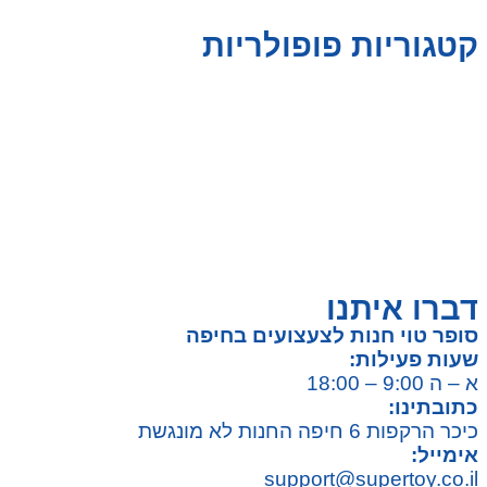
קטגוריות פופולריות
צעצועים לילדים
משחקי הרכבה / חברה
על גלגלים
פאזלים
כלי רכב / תחבורה לילדים
משחקי יצירה ואומנות לילדים
משחקי יצירה ואמנות
דברו איתנו
סופר טוי חנות לצעצועים בחיפה
שעות פעילות:
א – ה 9:00 – 18:00
כתובתינו:
כיכר הרקפות 6 חיפה החנות לא מונגשת
אימייל:
support@supertoy.co.il