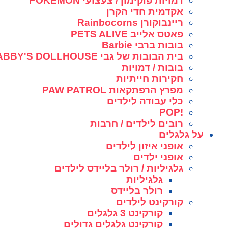
דמויות פוקימון / צעצועי POKEMON
אקדמית חדי הקרן
ריינבוקורן Rainbocorns
פאטס אלייב PETS ALIVE
בובות ברבי Barbie
בית הבובות של גבי GABBY'S DOLLHOUSE
בובות / דמויות
חקירות חייתיות
מפרץ הרפתקאות PAW PATROL
כלי עבודה לילדים
!POP
רובים לילדים / חרבות
על גלגלים
אופני איזון לילדים
אופני ילדים
גלגיליות / רולר בליידס לילדים
גלגיליות
רולר בליידס
קורקינט לילדים
קורקינט 3 גלגלים
קורקינט גלגלים גדולים