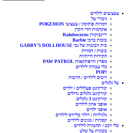
צעצועים לילדים
גיבורי על
דמויות פוקימון / צעצועי POKEMON
אקדמית חדי הקרן
ריינבוקורן Rainbocorns
בובות ברבי Barbie
בית הבובות של גבי GABBY'S DOLLHOUSE
בובות / דמויות
חקירות חייתיות
מפרץ הרפתקאות PAW PATROL
כלי עבודה לילדים
!POP
רובים לילדים / חרבות
על גלגלים
קורקינט פעלולים / ילדים
קורקינט גלגלים גדולים
קורקינט 3 גלגלים
אופני איזון לילדים
אופני ילדים
גלגיליות / רולר בליידס לילדים
קסדות / מגינים לילדים
כלי רכב / תחבורה לילדים
מכונית על שלט