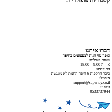
קטגוריות פופולריות
צעצועים לילדים
משחקי הרכבה / חברה
על גלגלים
פאזלים
כלי רכב / תחבורה לילדים
משחקי יצירה ואומנות לילדים
משחקי יצירה ואמנות
דברו איתנו
סופר טוי חנות לצעצועים בחיפה
שעות פעילות:
א – ה 9:00 – 18:00
כתובתינו:
כיכר הרקפות 6 חיפה החנות לא מונגשת
אימייל:
support@supertoy.co.il
טלפון:
0533737944