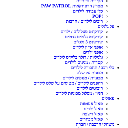
חקירות חייתיות
מפרץ הרפתקאות PAW PATROL
כלי עבודה לילדים
!POP
רובים לילדים / חרבות
על גלגלים
קורקינט פעלולים / ילדים
קורקינט גלגלים גדולים
קורקינט 3 גלגלים
אופני איזון לילדים
אופני ילדים
גלגיליות / רולר בליידס לילדים
קסדות / מגינים לילדים
כלי רכב / תחבורה לילדים
מכונית על שלט
מכוניות / מנופים לילדים
רחפנים לילדים / מטוסים על שלט לילדים
רובוטים לילדים
חניון / מסלול מכוניות לילדים
פאזלים
פאזל פעוטות
פאזל ילדים
פאזל ריצפה
פאזל מבוגרים
משחקי הרכבה / חברה