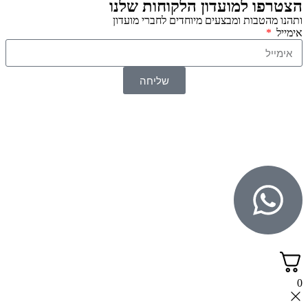
הצטרפו למועדון הלקוחות שלנו
ותהנו מהטבות ומבצעים מיוחדים לחברי מועדון
אימייל
שליחה
© 2026 כל הזכויות שמורות ל
SuperTOY סופרטוי
WebDigital – וובדיגיטל עיצוב ובניית אתרים
גליל אונליין – פרסום לחנויות וירטואליות
0