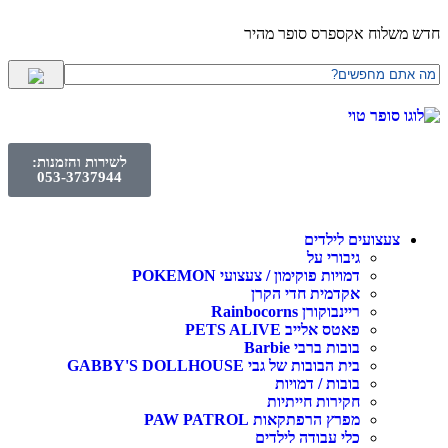
לוח אקספרס סופר מהיר
לשירות והזמנות:
053-3737944
עצועים לילדים
גיבורי על
דמויות פוקימון / צעצועי POKEMON
אקדמית חדי הקרן
ריינבוקורן Rainbocorns
פאטס אלייב PETS ALIVE
בובות ברבי Barbie
בית הבובות של גבי GABBY'S DOLLHOUSE
בובות / דמויות
חקירות חייתיות
מפרץ הרפתקאות PAW PATROL
כלי עבודה לילדים