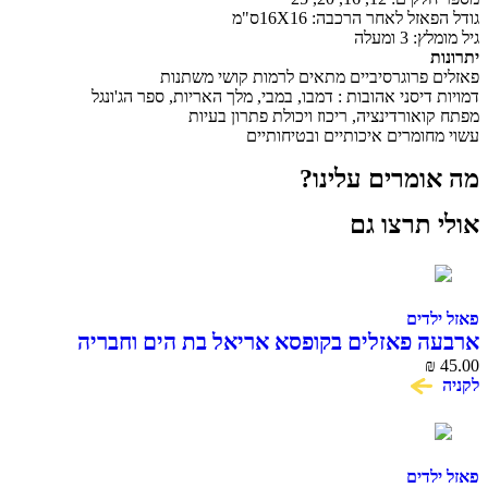
ל לאחר הרכבה: 16X16ס"מ
ומעלה
פרוגרסיביים מתאים לרמות קושי משתנות
יסני אהובות : דמבו, במבי, מלך האריות, ספר הג'ונגל
אורדינציה, ריכוז ויכולת פתרון בעיות
ומרים איכותיים ובטיחותיים
מרים עלינו?
תרצו גם
דים
 פאזלים בקופסא אריאל בת הים וחבריה
דים