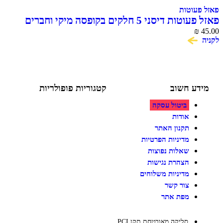
וטות
יסני 5 חלקים בקופסה מיקי וחברים
ע חשוב
קטגוריות פופולריות
ביטול עסקה
צעצועים לילדים
משחקי הרכבה / חברה
אודות
על גלגלים
תקנון האתר
פאזלים
מדיניות הפרטיות
כלי רכב / תחבורה לילדים
משחקי יצירה ואומנות לילדים
שאלות נפוצות
משחקי יצירה ואמנות
הצהרת נגישות
מדיניות משלוחים
צור קשר
מפת אתר
סליקה מאובטחת תקן PCI