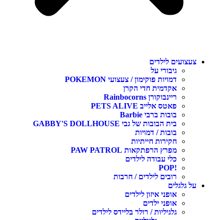
עצועים לילדים
גיבורי על
דמויות פוקימון / צעצועי POKEMON
אקדמית חדי הקרן
ריינבוקורן Rainbocorns
פאטס אלייב PETS ALIVE
בובות ברבי Barbie
בית הבובות של גבי GABBY'S DOLLHOUSE
בובות / דמויות
חקירות חייתיות
מפרץ הרפתקאות PAW PATROL
כלי עבודה לילדים
!POP
רובים לילדים / חרבות
ל גלגלים
אופני איזון לילדים
אופני ילדים
גלגיליות / רולר בליידס לילדים