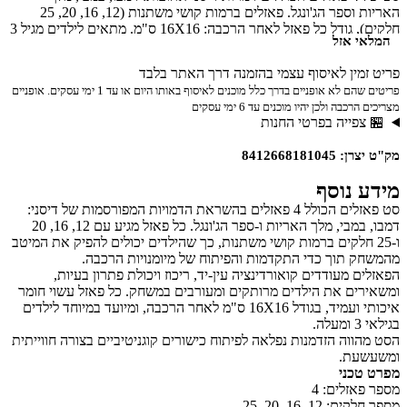
האריות וספר הג'ונגל. פאזלים ברמות קושי משתנות (12, 16, 20, 25
חלקים), גודל כל פאזל לאחר הרכבה: 16X16 ס"מ. מתאים לילדים מגיל 3
 אזל
ין לאיסוף עצמי בהזמנה דרך האתר בלבד
פריטים שהם לא אופניים בדרך כלל מוכנים לאיסוף באותו היום או עד 1 ימי עסקים. אופניים
ה ולכן יהיו מוכנים עד 6 ימי עסקים
פייה בפרטי החנות
84126681
נוסף
סט פאזלים הכולל 4 פאזלים בהשראת הדמויות המפורסמות של דיסני:
דמבו, במבי, מלך האריות ו-ספר הג'ונגל. כל פאזל מגיע עם 12, 16, 20
2 חלקים ברמות קושי משתנות, כך שהילדים יכולים להפיק את המיטב
תוך כדי התקדמות והפיתוח של מיומנויות הרכבה.
מעודדים קואורדינציה עין-יד, ריכוז ויכולת פתרון בעיות,
ם את הילדים מרותקים ומעורבים במשחק. כל פאזל עשוי חומר
איכותי ועמיד, בגודל 16X16 ס"מ לאחר הרכבה, ומיועד במיוחד לילדים
וה הזדמנות נפלאה לפיתוח כישורים קוגניטיביים בצורה חווייתית
ת.
כני
זלים: 4
, 16, 20, 25