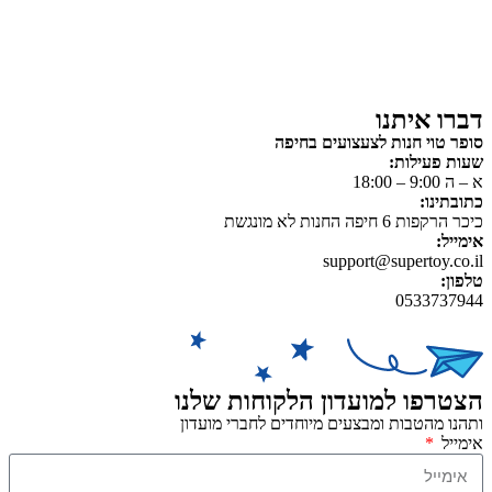
פאזלים
כלי רכב / תחבורה לילדים
משחקי יצירה ואומנות לילדים
משחקי יצירה ואמנות
דברו איתנו
סופר טוי חנות לצעצועים בחיפה
שעות פעילות:
א – ה 9:00 – 18:00
כתובתינו:
כיכר הרקפות 6 חיפה החנות לא מונגשת
אימייל:
support@supertoy.co.il
טלפון:
0533737944
הצטרפו למועדון הלקוחות שלנו
ותהנו מהטבות ומבצעים מיוחדים לחברי מועדון
אימייל