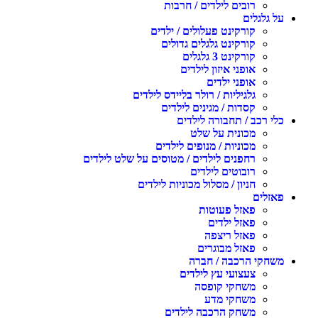
רובים לילדים / חרבות
על גלגלים
קורקינט פעלולים / ילדים
קורקינט גלגלים גדולים
קורקינט 3 גלגלים
אופני איזון לילדים
אופני ילדים
גלגיליות / רולר בליידס לילדים
קסדות / מגינים לילדים
כלי רכב / תחבורה לילדים
מכונית על שלט
מכוניות / מנופים לילדים
רחפנים לילדים / מטוסים על שלט לילדים
רובוטים לילדים
חניון / מסלול מכוניות לילדים
פאזלים
פאזל פעוטות
פאזל ילדים
פאזל ריצפה
פאזל מבוגרים
משחקי הרכבה / חברה
צעצועי עץ לילדים
משחקי קופסה
משחקי מדע
משחק הרכבה לילדים