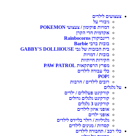
צעצועים לילדים
גיבורי על
דמויות פוקימון / צעצועי POKEMON
אקדמית חדי הקרן
ריינבוקורן Rainbocorns
בובות ברבי Barbie
בית הבובות של גבי GABBY'S DOLLHOUSE
בובות / דמויות
חקירות חייתיות
מפרץ הרפתקאות PAW PATROL
כלי עבודה לילדים
!POP
רובים לילדים / חרבות
על גלגלים
קורקינט פעלולים / ילדים
קורקינט גלגלים גדולים
קורקינט 3 גלגלים
אופני איזון לילדים
אופני ילדים
גלגיליות / רולר בליידס לילדים
קסדות / מגינים לילדים
כלי רכב / תחבורה לילדים