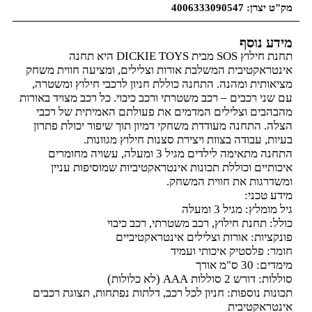
מק"ט יצרן: 4006333090547
מידע נוסף
תחנת חילוץ SOS מבית DICKIE TOYS היא תחנה
אינטראקטיבית המשלבת אורות וצלילים, ומציעה חווית משחק
מציאותית ומהנה. התחנה כוללת חניון לרכבי חילוץ ומשטרה,
עם שני רכבים – רכב משטרתי ורכב כיבוי. כל רכב מצויד באורות
מהבהבים וצלילים המדמים את פעולתם האמיתית של רכבי
הצלה. התחנה מעודדת משחקי דמיון תוך שיפור יכולת פתרון
בעיות, עבודה בצוות ויצירת סצנות חילוץ מגוונות.
התחנה מתאימה לילדים מגיל 3 ומעלה, עשויה מחומרים
איכותיים וכוללת תכונות אינטראקטיביות שמוסיפות עניין
ומשדרגות את חווית המשחק.
מידע טכני:
גיל מומלץ: מגיל 3 ומעלה
כולל: תחנת חילוץ, רכב משטרתי, רכב כיבוי
פונקציות: אורות וצלילים אינטראקטיביים
חומר: פלסטיק איכותי ועמיד
מימדים: 30 ס"מ אורך
סוללות: דורש 2 סוללות AAA (לא כלולות)
תכונות נוספות: חניון לכל רכב, דלתות נפתחות, תצוגת רכבים
אינטראקטיבית