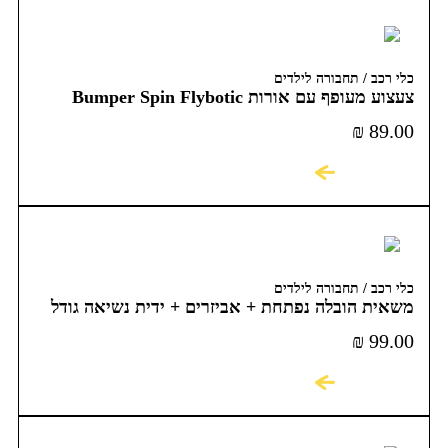
כלי רכב / תחבורה לילדים
צעצוע מעופף עם אורות Bumper Spin Flybotic
₪
89.00
לקניה
כלי רכב / תחבורה לילדים
משאית הובלה נפתחת + אביזרים + ידית נשיאה גודל
43 ס"מ
₪
99.00
לקניה