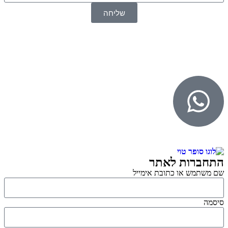
שליחה
© 2026 כל הזכויות שמורות ל
SuperTOY סופרטוי
WebDigital – וובדיגיטל עיצוב ובניית אתרים
גליל אונליין – פרסום לחנויות וירטואליות
התחברות לאתר
שם משתמש או כתובת אימייל
סיסמה