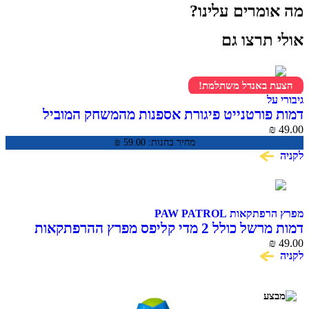
מה אומרים עלינו?
אולי תרצו גם
הצעת באנדל משתלמת!
גיבורי על
דמות פורטנייט פיגורת אספנות מהמשחק המוביל
Frozen Fishstick Fortnite
₪
49.00
מחיר בחנות:
59.00
₪
לקניה
מפרץ הרפתקאות PAW PATROL
דמות מרשל כולל 2 מדי קליפס מפרץ ההרפתקאות
Action Pack Marshall
₪
49.00
לקניה