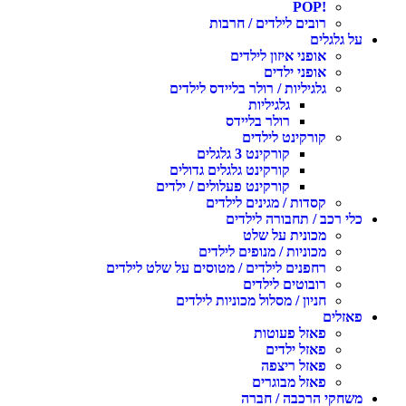
!POP
רובים לילדים / חרבות
על גלגלים
אופני איזון לילדים
אופני ילדים
גלגיליות / רולר בליידס לילדים
גלגיליות
רולר בליידס
קורקינט לילדים
קורקינט 3 גלגלים
קורקינט גלגלים גדולים
קורקינט פעלולים / ילדים
קסדות / מגינים לילדים
כלי רכב / תחבורה לילדים
מכונית על שלט
מכוניות / מנופים לילדים
רחפנים לילדים / מטוסים על שלט לילדים
רובוטים לילדים
חניון / מסלול מכוניות לילדים
פאזלים
פאזל פעוטות
פאזל ילדים
פאזל ריצפה
פאזל מבוגרים
משחקי הרכבה / חברה