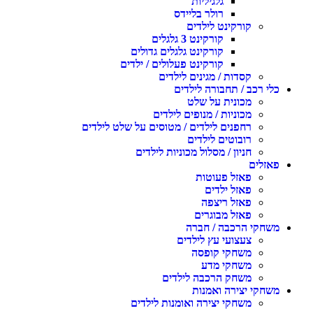
גלגיליות
רולר בליידס
קורקינט לילדים
קורקינט 3 גלגלים
קורקינט גלגלים גדולים
קורקינט פעלולים / ילדים
קסדות / מגינים לילדים
כלי רכב / תחבורה לילדים
מכונית על שלט
מכוניות / מנופים לילדים
רחפנים לילדים / מטוסים על שלט לילדים
רובוטים לילדים
חניון / מסלול מכוניות לילדים
פאזלים
פאזל פעוטות
פאזל ילדים
פאזל ריצפה
פאזל מבוגרים
משחקי הרכבה / חברה
צעצועי עץ לילדים
משחקי קופסה
משחקי מדע
משחק הרכבה לילדים
משחקי יצירה ואמנות
משחקי יצירה ואומנות לילדים