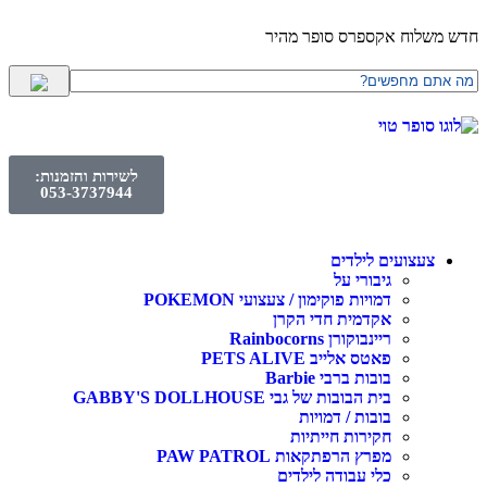
חדש משלוח אקספרס סופר מהיר
לשירות והזמנות:
053-3737944
צעצועים לילדים
גיבורי על
דמויות פוקימון / צעצועי POKEMON
אקדמית חדי הקרן
ריינבוקורן Rainbocorns
פאטס אלייב PETS ALIVE
בובות ברבי Barbie
בית הבובות של גבי GABBY'S DOLLHOUSE
בובות / דמויות
חקירות חייתיות
מפרץ הרפתקאות PAW PATROL
כלי עבודה לילדים