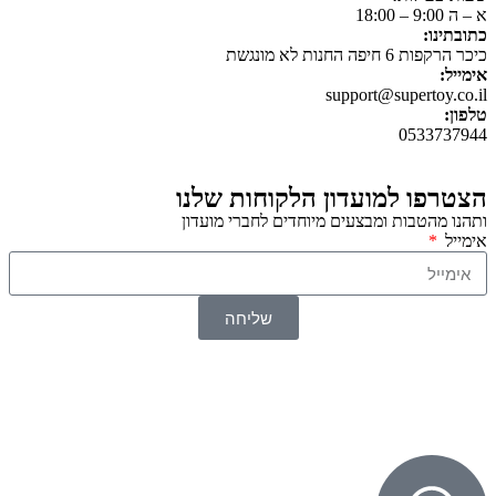
א – ה 9:00 – 18:00
כתובתינו:
כיכר הרקפות 6 חיפה החנות לא מונגשת
אימייל:
support@supertoy.co.il
טלפון:
0533737944
הצטרפו למועדון הלקוחות שלנו
ותהנו מהטבות ומבצעים מיוחדים לחברי מועדון
אימייל
שליחה
© 2026 כל הזכויות שמורות ל
SuperTOY סופרטוי
WebDigital – וובדיגיטל עיצוב ובניית אתרים
גליל אונליין – פרסום לחנויות וירטואליות