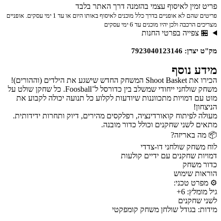
פריט זמין לאיסוף עצמי בהזמנה דרך האתר בלבד
פריטים שהם לא אופניים בדרך כלל מוכנים לאיסוף באותו היום או עד 1 ימי עסקים. אופניים
מצריכים הרכבה ולכן יהיו מוכנים עד 6 ימי עסקים
🏪 צפייה בפרטי החנות
מק"ט יצרן: 7923040123146
מידע נוסף
הכירו את Shoot Basket המשחק החדש שישגע את הילדים (וההורים)!
משחק שולחני ייחודי שמשלב בין כדורסל ל־Foosball. כל שחקן שולט על
מוט עם דמויות מתכווננות שיודעות לקלוע כל תנועה יכולה לקבוע את
הניצחון!
מעולה לפיתוח קואורדינציה, רפלקסים מהירים, דיוק ותחרות ידידותית.
מתאים לשני שחקנים וכולל כדור מובנה.
📦 מה באריזה?
לוח משחק שולחני דו-צדדי
דמויות שחקנים עם ידיים קולעות
כדור משחק
הוראות שימוש
⚙️ מפרט טכני:
גיל מומלץ: 6+
לשני שחקנים
מידות: בגודל שולחן משחק קומפקטי