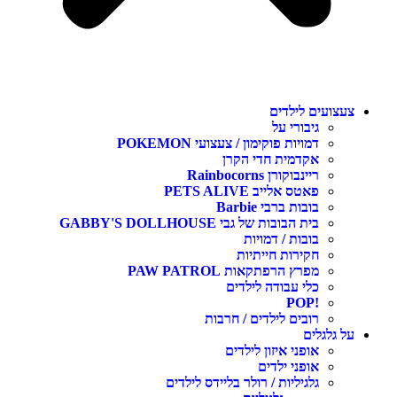
צעצועים לילדים
גיבורי על
דמויות פוקימון / צעצועי POKEMON
אקדמית חדי הקרן
ריינבוקורן Rainbocorns
פאטס אלייב PETS ALIVE
בובות ברבי Barbie
בית הבובות של גבי GABBY'S DOLLHOUSE
בובות / דמויות
חקירות חייתיות
מפרץ הרפתקאות PAW PATROL
כלי עבודה לילדים
!POP
רובים לילדים / חרבות
על גלגלים
אופני איזון לילדים
אופני ילדים
גלגיליות / רולר בליידס לילדים