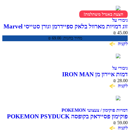
הצעת באנדל משתלמת!
גיבורי על
זוג דמויות מארוול בלאק ספיידרמן וגורן סטייסי Marvel
Spidey and His Amazing Friends
₪
45.00
מחיר בחנות:
69.00
₪
לקניה
גיבורי על
דמות איירון מן IRON MAN
₪
28.00
לקניה
דמויות פוקימון / צעצועי POKEMON
פוקימון פסיידאק בקופסה POKEMON PSYDUCK
₪
59.00
לקניה