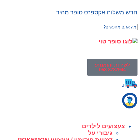
חדש משלוח אקספרס סופר מהיר
לשירות והזמנות:
053-3737944
צעצועים לילדים
גיבורי על
דמויות פוקימון / צעצועי POKEMON