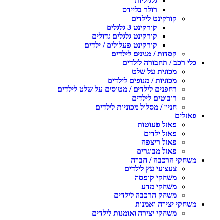
גלגיליות
רולר בליידס
קורקינט לילדים
קורקינט 3 גלגלים
קורקינט גלגלים גדולים
קורקינט פעלולים / ילדים
קסדות / מגינים לילדים
כלי רכב / תחבורה לילדים
מכונית על שלט
מכוניות / מנופים לילדים
רחפנים לילדים / מטוסים על שלט לילדים
רובוטים לילדים
חניון / מסלול מכוניות לילדים
פאזלים
פאזל פעוטות
פאזל ילדים
פאזל ריצפה
פאזל מבוגרים
משחקי הרכבה / חברה
צעצועי עץ לילדים
משחקי קופסה
משחקי מדע
משחק הרכבה לילדים
משחקי יצירה ואמנות
משחקי יצירה ואומנות לילדים