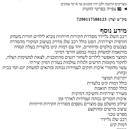
מצריכים הרכבה ולכן יהיו מוכנים עד 6 ימי עסקים
🏪 צפייה בפרטי החנות
מק"ט יצרן: 7290117588123
מידע נוסף
רכב השלג גליידר מסדרת חקירות חייתיות מביא לילדים חוויית משחק
חורפית ויצירתית. הסט כולל רכב שלג מדויק בעיצוב המקורי מהסדרה
בצבעים בולטים ומיוחדים, יחד עם דמות קיט בלעדית בעלת קסדה
מותאמת למשחק בטוח במסע חורפי דמיוני.
המוצר מאפשר לילדים לשחזר רגעים מהתוכנית, לצאת למשימות הצלה,
לחקור מקומות חדשים ולגלות עולמות בעזרת דמיון יצירתי.
עשוי מחומרי איכות חזקים לעמידות גבוהה ומתאים למשחק יום-יומי בבית
ובחוץ.
יתרונות המוצר
כולל דמות קיט בלעדית
כולל קסדה תואמת
מעורר יצירתיות וחשיבה דמיונית
איכות חומרים גבוהה ועמידות לאורך זמן
שילוב מושלם עם מוצרים נוספים מסדרת חקירות חייתיות
עיצוב מרשים ומהוקצע
מפרט טכני
רכב שלג גליידר
דמות קיט