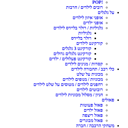
!POP
רובים לילדים / חרבות
על גלגלים
אופני איזון לילדים
אופני ילדים
גלגיליות / רולר בליידס לילדים
גלגיליות
רולר בליידס
קורקינט לילדים
קורקינט 3 גלגלים
קורקינט גלגלים גדולים
קורקינט פעלולים / ילדים
קסדות / מגינים לילדים
כלי רכב / תחבורה לילדים
מכונית על שלט
מכוניות / מנופים לילדים
רחפנים לילדים / מטוסים על שלט לילדים
רובוטים לילדים
חניון / מסלול מכוניות לילדים
פאזלים
פאזל פעוטות
פאזל ילדים
פאזל ריצפה
פאזל מבוגרים
משחקי הרכבה / חברה