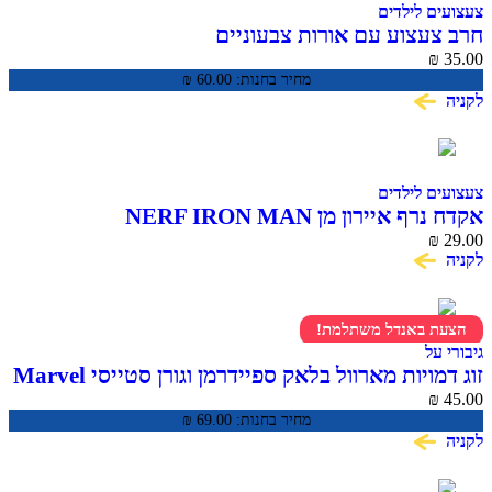
צעצועים לילדים
חרב צעצוע עם אורות צבעוניים
₪
35.00
מחיר בחנות:
60.00
₪
לקניה
צעצועים לילדים
אקדח נרף איירון מן NERF IRON MAN
₪
29.00
לקניה
הצעת באנדל משתלמת!
גיבורי על
זוג דמויות מארוול בלאק ספיידרמן וגורן סטייסי Marvel
Spidey and His Amazing Friends
₪
45.00
מחיר בחנות:
69.00
₪
לקניה