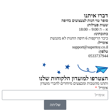
משחקי יצירה ואמנות
דברו איתנו
סופר טוי חנות לצעצועים בחיפה
שעות פעילות:
א – ה 9:00 – 18:00
כתובתינו:
כיכר הרקפות 6 חיפה החנות לא מונגשת
אימייל:
support@supertoy.co.il
טלפון:
0533737944
הצטרפו למועדון הלקוחות שלנו
ותהנו מהטבות ומבצעים מיוחדים לחברי מועדון
אימייל
שליחה