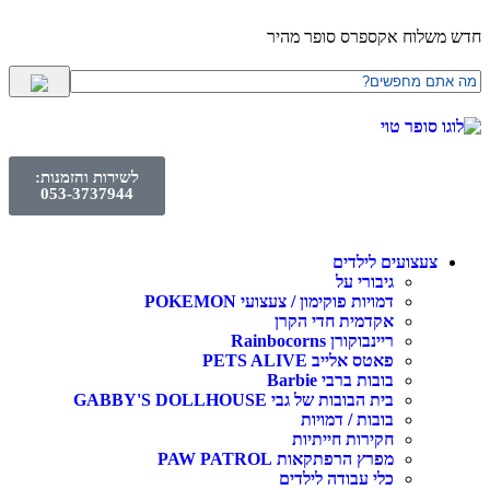
חדש משלוח אקספרס סופר מהיר
לשירות והזמנות:
053-3737944
צעצועים לילדים
גיבורי על
דמויות פוקימון / צעצועי POKEMON
אקדמית חדי הקרן
ריינבוקורן Rainbocorns
פאטס אלייב PETS ALIVE
בובות ברבי Barbie
בית הבובות של גבי GABBY'S DOLLHOUSE
בובות / דמויות
חקירות חייתיות
מפרץ הרפתקאות PAW PATROL
כלי עבודה לילדים