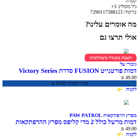
קסדה
גיל מומלץ: 3+
ברקוד: 7290117588123
מה אומרים עלינו?
אולי תרצו גם
הצעת באנדל משתלמת!
גיבורי על
דמות פורטנייט FUSION סדרת Victory Series
₪
49.00
מחיר בחנות:
59.00
₪
לקניה
מפרץ הרפתקאות PAW PATROL
דמות מרשל כולל 2 מדי קליפס מפרץ ההרפתקאות
Action Pack Marshall
₪
49.00
לקניה