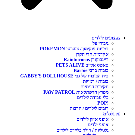
צעצועים לילדים
גיבורי על
דמויות פוקימון / צעצועי POKEMON
אקדמית חדי הקרן
ריינבוקורן Rainbocorns
פאטס אלייב PETS ALIVE
בובות ברבי Barbie
בית הבובות של גבי GABBY'S DOLLHOUSE
בובות / דמויות
חקירות חייתיות
מפרץ הרפתקאות PAW PATROL
כלי עבודה לילדים
!POP
רובים לילדים / חרבות
על גלגלים
אופני איזון לילדים
אופני ילדים
גלגיליות / רולר בליידס לילדים