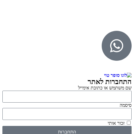
© 2026 כל הזכויות שמורות ל
SuperTOY סופרטוי
WebDigital – וובדיגיטל עיצוב ובניית אתרים
גליל אונליין – פרסום לחנויות וירטואליות
התחברות לאתר
שם משתמש או כתובת אימייל
סיסמה
זכור אותי
התחברות