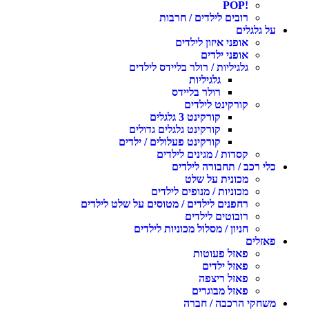
!POP
רובים לילדים / חרבות
על גלגלים
אופני איזון לילדים
אופני ילדים
גלגיליות / רולר בליידס לילדים
גלגיליות
רולר בליידס
קורקינט לילדים
קורקינט 3 גלגלים
קורקינט גלגלים גדולים
קורקינט פעלולים / ילדים
קסדות / מגינים לילדים
כלי רכב / תחבורה לילדים
מכונית על שלט
מכוניות / מנופים לילדים
רחפנים לילדים / מטוסים על שלט לילדים
רובוטים לילדים
חניון / מסלול מכוניות לילדים
פאזלים
פאזל פעוטות
פאזל ילדים
פאזל ריצפה
פאזל מבוגרים
משחקי הרכבה / חברה