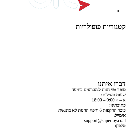
קטגוריות פופולריות
צעצועים לילדים
משחקי הרכבה / חברה
על גלגלים
פאזלים
כלי רכב / תחבורה לילדים
משחקי יצירה ואומנות לילדים
משחקי יצירה ואמנות
דברו איתנו
סופר טוי חנות לצעצועים בחיפה
שעות פעילות:
א – ה 9:00 – 18:00
כתובתינו:
כיכר הרקפות 6 חיפה החנות לא מונגשת
אימייל:
support@supertoy.co.il
טלפון: