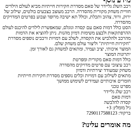
מידע נוסף
רכב השלג גליידר של סאם מסדרת חקירות חייתיות מביא לעולם הילדים
חוויית משחק מקורית מהסדרה. הרכב מעוצב בצבעים בולטים, שילוב של
ירוק, ורוד, צהוב ותכלת, וכולל תא ישיבה מרופד וצבוע בפרטים המדויקים
מהסדרה.
הסט כולל דמות סאם עם קסדה וגוגלס, שמאפשרת לילדים להיכנס לעולם
ההרפתקאות ולבצע משימות דמיון מהנות. ניתן להוציא את הדמות
מהרכב ולהלביש את הקסדה, לשלב עם דמויות ורכבים נוספים מסדרת
"חקירות חייתיות" וליצור עולם משחק שלם.
המוצר איכותי, יציב ועמיד, ומתאים למשחק גם לאורך זמן.
יתרונות המוצר
כולל דמות סאם מקורית ומפרטת
רכב עיצובי עם פרטים מדויקים מהסדרה
משחק שמעודד יצירתיות ודמיון
מתאים לשילוב עם דמויות וכלים נוספים מסדרת חקירות חייתיות
חומרים איכותיים ועמידים לשימוש ממושך
מפרט טכני
רכב שלג גליידר
דמות סאם
קסדה להלבשה
גיל מומלץ: 3+
ברקוד: 7290117588123
מה אומרים עלינו?