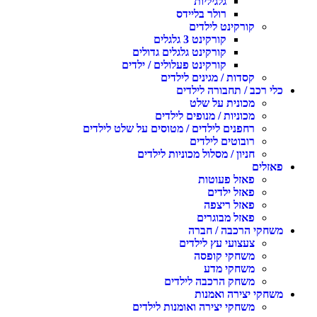
גלגיליות
רולר בליידס
קורקינט לילדים
קורקינט 3 גלגלים
קורקינט גלגלים גדולים
קורקינט פעלולים / ילדים
קסדות / מגינים לילדים
כלי רכב / תחבורה לילדים
מכונית על שלט
מכוניות / מנופים לילדים
רחפנים לילדים / מטוסים על שלט לילדים
רובוטים לילדים
חניון / מסלול מכוניות לילדים
פאזלים
פאזל פעוטות
פאזל ילדים
פאזל ריצפה
פאזל מבוגרים
משחקי הרכבה / חברה
צעצועי עץ לילדים
משחקי קופסה
משחקי מדע
משחק הרכבה לילדים
משחקי יצירה ואמנות
משחקי יצירה ואומנות לילדים