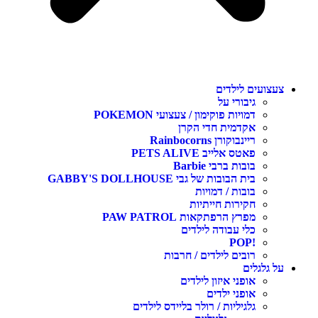
צעצועים לילדים
גיבורי על
דמויות פוקימון / צעצועי POKEMON
אקדמית חדי הקרן
ריינבוקורן Rainbocorns
פאטס אלייב PETS ALIVE
בובות ברבי Barbie
בית הבובות של גבי GABBY'S DOLLHOUSE
בובות / דמויות
חקירות חייתיות
מפרץ הרפתקאות PAW PATROL
כלי עבודה לילדים
!POP
רובים לילדים / חרבות
על גלגלים
אופני איזון לילדים
אופני ילדים
גלגיליות / רולר בליידס לילדים