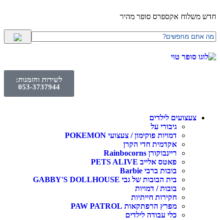
חדש משלוח אקספרס סופר מהיר
לשירות והזמנות:
053-3737944
צעצועים לילדים
גיבורי על
דמויות פוקימון / צעצועי POKEMON
אקדמית חדי הקרן
ריינבוקורן Rainbocorns
פאטס אלייב PETS ALIVE
בובות ברבי Barbie
בית הבובות של גבי GABBY'S DOLLHOUSE
בובות / דמויות
חקירות חייתיות
מפרץ הרפתקאות PAW PATROL
כלי עבודה לילדים