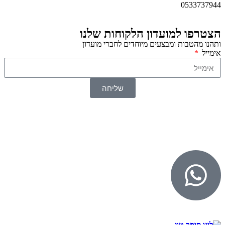
0533737944
הצטרפו למועדון הלקוחות שלנו
ותהנו מהטבות ומבצעים מיוחדים לחברי מועדון
אימייל
שליחה
© 2026 כל הזכויות שמורות ל
SuperTOY סופרטוי
WebDigital – וובדיגיטל עיצוב ובניית אתרים
גליל אונליין – פרסום לחנויות וירטואליות