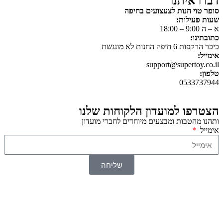
דברו איתנו
סופר טוי חנות לצעצועים בחיפה
שעות פעילות:
א – ה 9:00 – 18:00
כתובתינו:
כיכר הרקפות 6 חיפה החנות לא מונגשת
אימייל:
support@supertoy.co.il
טלפון:
0533737944
הצטרפו למועדון הלקוחות שלנו
ותהנו מהטבות ומבצעים מיוחדים לחברי מועדון
אימייל
שליחה
© 2026 כל הזכויות שמורות ל
SuperTOY סופרטוי
WebDigital – וובדיגיטל עיצוב ובניית אתרים
גליל אונליין – פרסום לחנויות וירטואליות