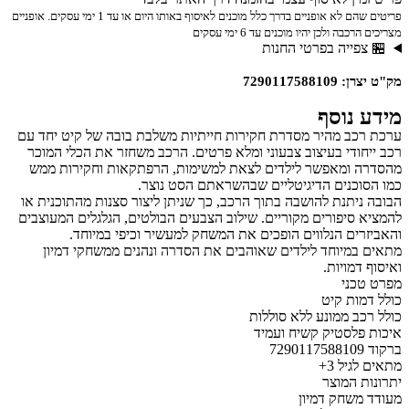
פריטים שהם לא אופניים בדרך כלל מוכנים לאיסוף באותו היום או עד 1 ימי עסקים. אופניים
מצריכים הרכבה ולכן יהיו מוכנים עד 6 ימי עסקים
🏪 צפייה בפרטי החנות
מק"ט יצרן: 7290117588109
מידע נוסף
ערכת רכב מהיר מסדרת חקירות חייתיות משלבת בובה של קיט יחד עם
רכב ייחודי בעיצוב צבעוני ומלא פרטים. הרכב משחזר את הכלי המוכר
מהסדרה ומאפשר לילדים לצאת למשימות, הרפתקאות וחקירות ממש
כמו הסוכנים הדיגיטליים שבהשראתם הסט נוצר.
הבובה ניתנת להושבה בתוך הרכב, כך שניתן ליצור סצנות מהתוכנית או
להמציא סיפורים מקוריים. שילוב הצבעים הבולטים, הגלגלים המעוצבים
והאביזרים הנלווים הופכים את המשחק למעשיר וכיפי במיוחד.
מתאים במיוחד לילדים שאוהבים את הסדרה ונהנים ממשחקי דמיון
ואיסוף דמויות.
מפרט טכני
כולל דמות קיט
כולל רכב ממונע ללא סוללות
איכות פלסטיק קשיח ועמיד
ברקוד 7290117588109
מתאים לגיל 3+
יתרונות המוצר
מעודד משחק דמיון