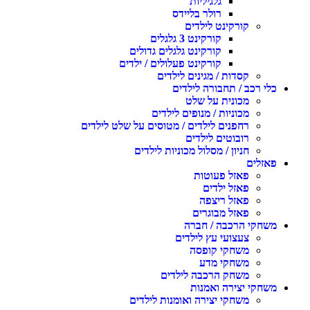
גלגיליות
רולר בליידס
קורקינט לילדים
קורקינט 3 גלגלים
קורקינט גלגלים גדולים
קורקינט פעלולים / ילדים
קסדות / מגינים לילדים
כלי רכב / תחבורה לילדים
מכונית על שלט
מכוניות / מנופים לילדים
רחפנים לילדים / מטוסים על שלט לילדים
רובוטים לילדים
חניון / מסלול מכוניות לילדים
פאזלים
פאזל פעוטות
פאזל ילדים
פאזל ריצפה
פאזל מבוגרים
משחקי הרכבה / חברה
צעצועי עץ לילדים
משחקי קופסה
משחקי מדע
משחק הרכבה לילדים
משחקי יצירה ואמנות
משחקי יצירה ואומנות לילדים