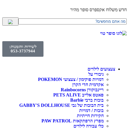
חדש משלוח אקספרס סופר מהיר
לשירות והזמנות:
053-3737944
צעצועים לילדים
גיבורי על
דמויות פוקימון / צעצועי POKEMON
אקדמית חדי הקרן
ריינבוקורן Rainbocorns
פאטס אלייב PETS ALIVE
בובות ברבי Barbie
בית הבובות של גבי GABBY'S DOLLHOUSE
בובות / דמויות
חקירות חייתיות
מפרץ הרפתקאות PAW PATROL
כלי עבודה לילדים