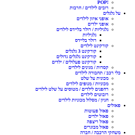
!POP
רובים לילדים / חרבות
על גלגלים
אופני איזון לילדים
אופני ילדים
גלגיליות / רולר בליידס לילדים
גלגיליות
רולר בליידס
קורקינט לילדים
קורקינט 3 גלגלים
קורקינט גלגלים גדולים
קורקינט פעלולים / ילדים
קסדות / מגינים לילדים
כלי רכב / תחבורה לילדים
מכונית על שלט
מכוניות / מנופים לילדים
רחפנים לילדים / מטוסים על שלט לילדים
רובוטים לילדים
חניון / מסלול מכוניות לילדים
פאזלים
פאזל פעוטות
פאזל ילדים
פאזל ריצפה
פאזל מבוגרים
משחקי הרכבה / חברה