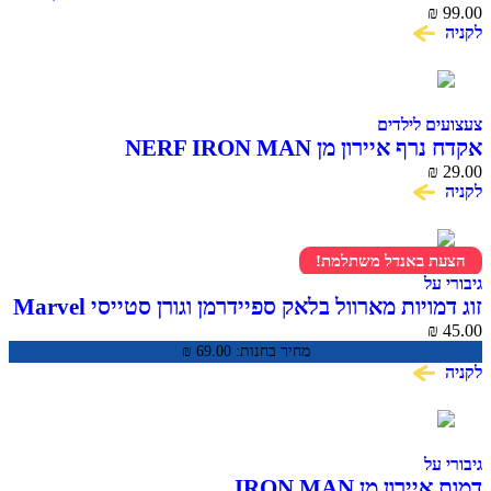
₪
99.00
לקניה
צעצועים לילדים
אקדח נרף איירון מן NERF IRON MAN
₪
29.00
לקניה
הצעת באנדל משתלמת!
גיבורי על
זוג דמויות מארוול בלאק ספיידרמן וגורן סטייסי Marvel
Spidey and His Amazing Friends
₪
45.00
מחיר בחנות:
69.00
₪
לקניה
גיבורי על
דמות איירון מן IRON MAN