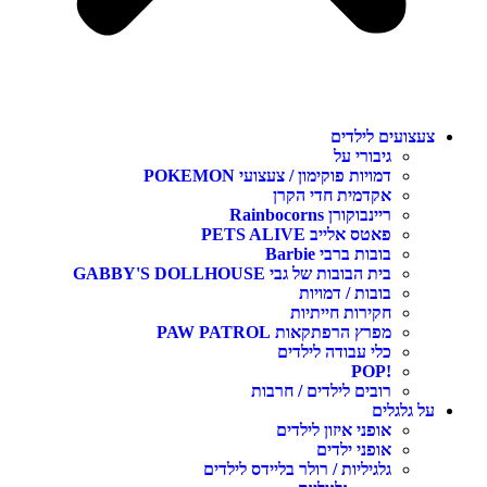
צעצועים לילדים
גיבורי על
דמויות פוקימון / צעצועי POKEMON
אקדמית חדי הקרן
ריינבוקורן Rainbocorns
פאטס אלייב PETS ALIVE
בובות ברבי Barbie
בית הבובות של גבי GABBY'S DOLLHOUSE
בובות / דמויות
חקירות חייתיות
מפרץ הרפתקאות PAW PATROL
כלי עבודה לילדים
!POP
רובים לילדים / חרבות
על גלגלים
אופני איזון לילדים
אופני ילדים
גלגיליות / רולר בליידס לילדים