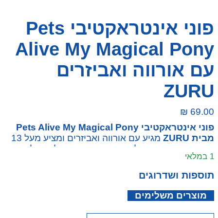
פוני אינטראקטיבי Pets
Alive My Magical Pony
עם אורווה ואביזרים
ZURU
₪
69.00
פוני אינטראקטיבי Pets Alive My Magical Pony
מבית ZURU
מגיע עם אורווה ואביזרים ומציע מעל 13
דרכי משחק. אפשר להבריש את הרעמה, להאכיל
1 במלאי
בתפוח, להוסיף רסן ואוכף וליהנות מקולות פוני, אור
ותנועה. מתאים לילדים מגיל 3 ומעלה.
תוספות ושדרוגים
מוצרים משלימים