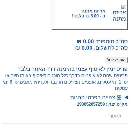
אריזת מתנה
ב -
5.00
₪
בלבד!
סה"כ תוספות:
0.00 ₪
סה"כ לתשלום:
0.00 ₪
כמות
הוספה לסל
של
פריט זמין לאיסוף עצמי בהזמנה דרך האתר בלבד
פוני
פריטים שהם לא אופניים בדרך כלל מוכנים לאיסוף באותו היום או
אינטראקטיבי
עד 1 ימי עסקים. אופניים מצריכים הרכבה ולכן יהיו מוכנים עד 6 ימי
Pets
עסקים
Alive
🏪 צפייה בפרטי החנות
My
Magical
מק"ט יצרן: 193052057259
Pony
תיאור
עם
אורווה
ואביזרים