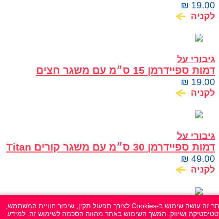
Marvel Hasbro
₪
19.00
לקניה
גיבורי על
דמות ספיידרמן 15 ס״מ עם משגר חצים
Marvel Hasbro
₪
19.00
לקניה
גיבורי על
דמות ספיידרמן 30 ס״מ עם משגר קורים Titan
Hero Blast Gear Hasbro
₪
49.00
לקניה
אתר זה עושה שימוש ב-Cookies לצורך תפעול תקין, שיפור חוויית המשתמש,
בובות / דמויות
טיסטיקה ושיווק. המשך השימוש באתר מהווה הסכמה לשימוש זה. למידע