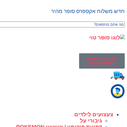
חדש משלוח אקספרס סופר מהיר
לשירות והזמנות:
053-3737944
צעצועים לילדים
גיבורי על
דמויות פוקימון / צעצועי POKEMON