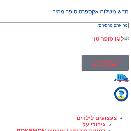
חדש משלוח אקספרס סופר מהיר
לשירות והזמנות:
053-3737944
צעצועים לילדים
גיבורי על
דמויות פוקימון / צעצועי POKEMON