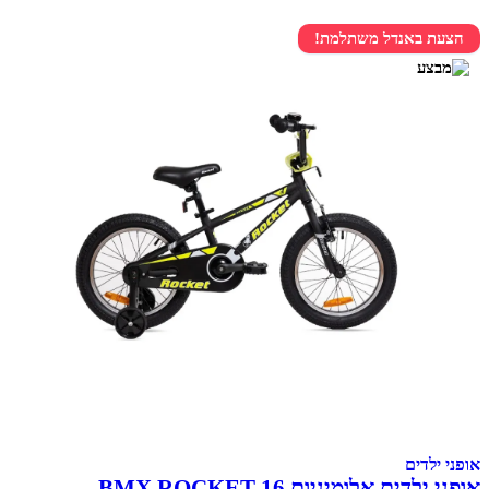
הצעת באנדל משתלמת!
אופני ילדים
אופני ילדים אלומיניום BMX ROCKET 16