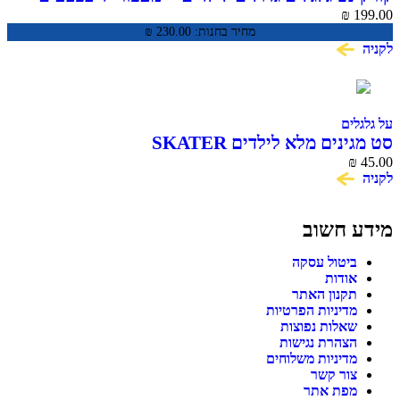
CLASSIC PRO
₪
199.00
מחיר בחנות:
230.00
₪
לקניה
על גלגלים
סט מגינים מלא לילדים SKATER
₪
45.00
לקניה
מידע חשוב
ביטול עסקה
אודות
תקנון האתר
מדיניות הפרטיות
שאלות נפוצות
הצהרת נגישות
מדיניות משלוחים
צור קשר
מפת אתר