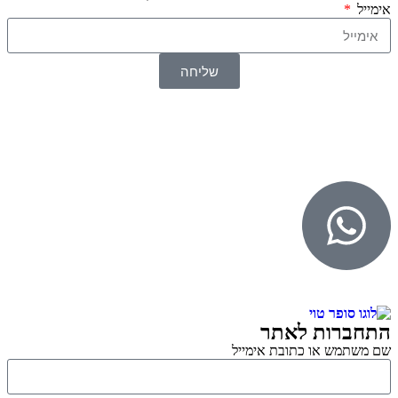
אימייל
שליחה
© 2026 כל הזכויות שמורות ל
SuperTOY סופרטוי
WebDigital – וובדיגיטל עיצוב ובניית אתרים
גליל אונליין – פרסום לחנויות וירטואליות
התחברות לאתר
שם משתמש או כתובת אימייל