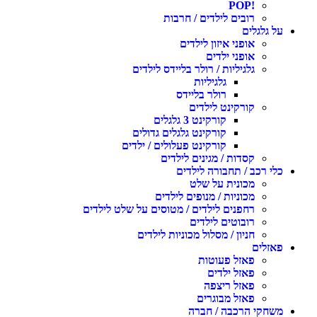
!POP
רובים לילדים / חרבות
על גלגלים
אופני איזון לילדים
אופני ילדים
גלגיליות / רולר בליידס לילדים
גלגיליות
רולר בליידס
קורקינט לילדים
קורקינט 3 גלגלים
קורקינט גלגלים גדולים
קורקינט פעלולים / ילדים
קסדות / מגינים לילדים
כלי רכב / תחבורה לילדים
מכונית על שלט
מכוניות / מנופים לילדים
רחפנים לילדים / מטוסים על שלט לילדים
רובוטים לילדים
חניון / מסלול מכוניות לילדים
פאזלים
פאזל פעוטות
פאזל ילדים
פאזל ריצפה
פאזל מבוגרים
משחקי הרכבה / חברה