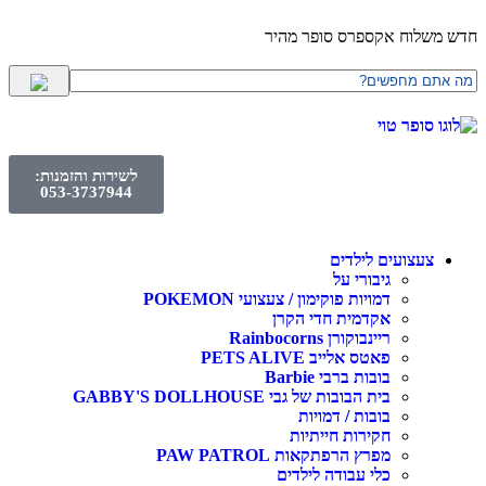
חדש משלוח אקספרס סופר מהיר
לשירות והזמנות:
053-3737944
צעצועים לילדים
גיבורי על
דמויות פוקימון / צעצועי POKEMON
אקדמית חדי הקרן
ריינבוקורן Rainbocorns
פאטס אלייב PETS ALIVE
בובות ברבי Barbie
בית הבובות של גבי GABBY'S DOLLHOUSE
בובות / דמויות
חקירות חייתיות
מפרץ הרפתקאות PAW PATROL
כלי עבודה לילדים