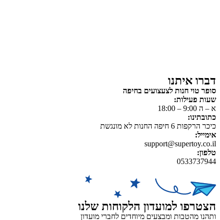
צעצועים לילדים
משחקי הרכבה / חברה
על גלגלים
פאזלים
כלי רכב / תחבורה לילדים
משחקי יצירה ואומנות לילדים
משחקי יצירה ואמנות
דברו איתנו
סופר טוי חנות לצעצועים בחיפה
שעות פעילות:
א – ה 9:00 – 18:00
כתובתינו:
כיכר הרקפות 6 חיפה החנות לא מונגשת
אימייל:
support@supertoy.co.il
טלפון:
0533737944
הצטרפו למועדון הלקוחות שלנו
ותהנו מהטבות ומבצעים מיוחדים לחברי מועדון