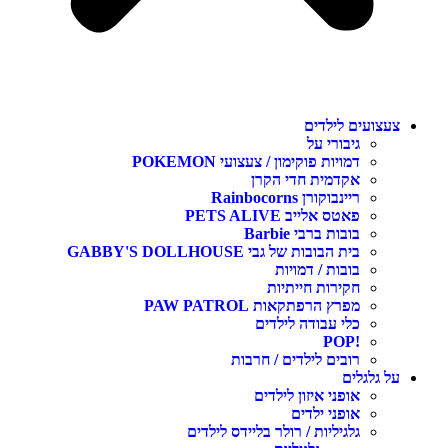
צעצועים לילדים
גיבורי על
דמויות פוקימון / צעצועי POKEMON
אקדמית חדי הקרן
ריינבוקורן Rainbocorns
פאטס אלייב PETS ALIVE
בובות ברבי Barbie
בית הבובות של גבי GABBY'S DOLLHOUSE
בובות / דמויות
חקירות חייתיות
מפרץ הרפתקאות PAW PATROL
כלי עבודה לילדים
!POP
רובים לילדים / חרבות
על גלגלים
אופני איזון לילדים
אופני ילדים
גלגיליות / רולר בליידס לילדים