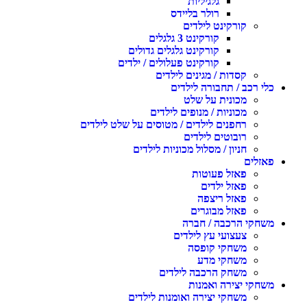
גלגיליות
רולר בליידס
קורקינט לילדים
קורקינט 3 גלגלים
קורקינט גלגלים גדולים
קורקינט פעלולים / ילדים
קסדות / מגינים לילדים
כלי רכב / תחבורה לילדים
מכונית על שלט
מכוניות / מנופים לילדים
רחפנים לילדים / מטוסים על שלט לילדים
רובוטים לילדים
חניון / מסלול מכוניות לילדים
פאזלים
פאזל פעוטות
פאזל ילדים
פאזל ריצפה
פאזל מבוגרים
משחקי הרכבה / חברה
צעצועי עץ לילדים
משחקי קופסה
משחקי מדע
משחק הרכבה לילדים
משחקי יצירה ואמנות
משחקי יצירה ואומנות לילדים