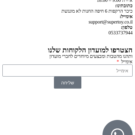
א – ה 9:00 – 18:00
כתובתינו:
כיכר הרקפות 6 חיפה החנות לא מונגשת
אימייל:
support@supertoy.co.il
טלפון:
0533737944
הצטרפו למועדון הלקוחות שלנו
ותהנו מהטבות ומבצעים מיוחדים לחברי מועדון
אימייל
שליחה
© 2026 כל הזכויות שמורות ל
SuperTOY סופרטוי
WebDigital – וובדיגיטל עיצוב ובניית אתרים
גליל אונליין – פרסום לחנויות וירטואליות