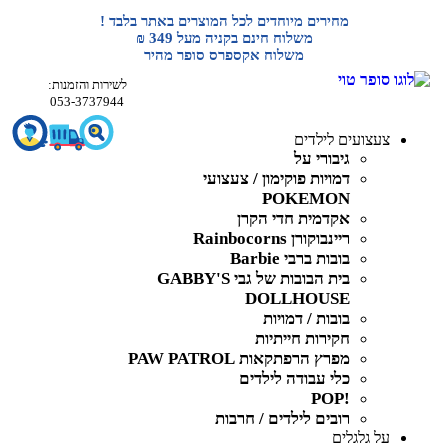
מחירים מיוחדים לכל המוצרים באתר בלבד !
משלוח חינם בקניה מעל 349 ₪
משלוח אקספרס סופר מהיר
לשירות והזמנות:
053-3737944
צעצועים לילדים
גיבורי על
דמויות פוקימון / צעצועי
POKEMON
אקדמית חדי הקרן
ריינבוקורן Rainbocorns
בובות ברבי Barbie
בית הבובות של גבי GABBY'S
DOLLHOUSE
בובות / דמויות
חקירות חייתיות
מפרץ הרפתקאות PAW PATROL
כלי עבודה לילדים
!POP
רובים לילדים / חרבות
על גלגלים