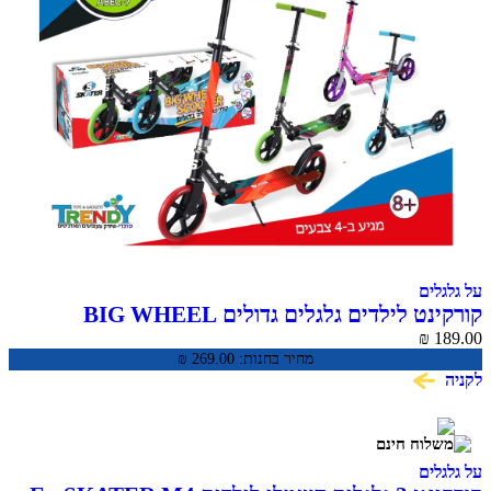
על גלגלים
קורקינט לילדים גלגלים גדולים BIG WHEEL
SCOOTER
₪
189.00
מחיר בחנות:
269.00
₪
לקניה
על גלגלים