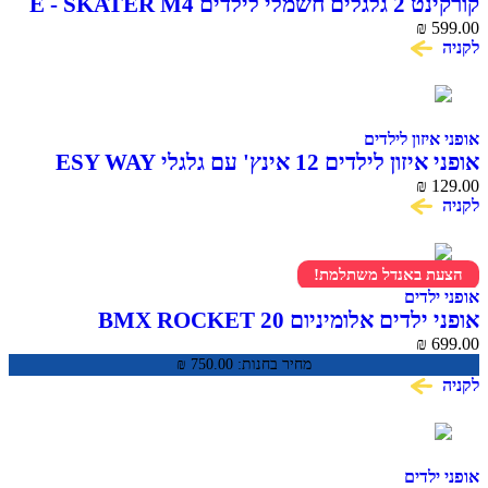
קורקינט 2 גלגלים חשמלי לילדים E - SKATER M4
₪
599.00
לקניה
אופני איזון לילדים
אופני איזון לילדים 12 אינץ' עם גלגלי ESY WAY
₪
129.00
EVA
לקניה
הצעת באנדל משתלמת!
אופני ילדים
אופני ילדים אלומיניום BMX ROCKET 20
₪
699.00
מחיר בחנות:
750.00
₪
לקניה
אופני ילדים