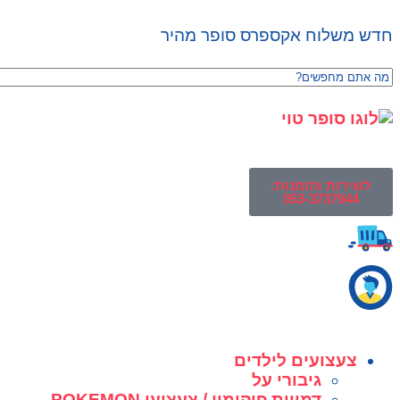
חדש משלוח אקספרס סופר מהיר
לשירות והזמנות:
053-3737944
צעצועים לילדים
גיבורי על
דמויות פוקימון / צעצועי POKEMON