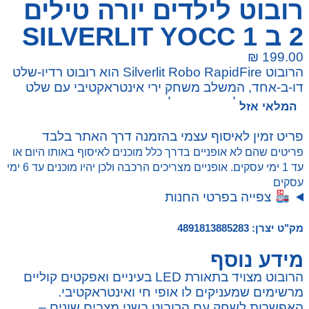
רובוט לילדים יורה טילים
2 ב 1 SILVERLIT YOCC
₪
199.00
הרובוט Silverlit Robo RapidFire הוא רובוט רדיו-שלט
דו-ב-אחד, המשלב משחק ירי אינטראקטיבי עם שלט
רחוק שניתן להפוך אותו לנשק. הרובוט מתפקד כמטרה
המלאי אזל
נעה, ומציע חווית משחק מהפכנית לילדים והורים.
פריט זמין לאיסוף עצמי בהזמנה דרך האתר בלבד
פריטים שהם לא אופניים בדרך כלל מוכנים לאיסוף באותו היום או
עד 1 ימי עסקים. אופניים מצריכים הרכבה ולכן יהיו מוכנים עד 6 ימי
עסקים
צפייה בפרטי החנות
מק"ט יצרן: 4891813885283
מידע נוסף
הרובוט מצויד בתאורת LED בעיניים ואפקטים קוליים
מרשימים שמעניקים לו אופי חי ואינטראקטיבי.
האפשרות לשחק עם הרובוט בשני מצבים שונים –