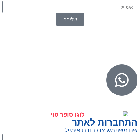
שליחה
© 2026 כל הזכויות שמורות ל
SuperTOY סופרטוי
WebDigital – וובדיגיטל עיצוב ובניית אתרים
גליל אונליין – פרסום לחנויות וירטואליות
התחברות לאתר
שם משתמש או כתובת אימייל