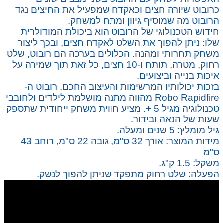
כרובוט שיורה חצים וכאקדח שמפעיל את החיצים נגד
הרובוט מה שמוסיף גיוון ומתח למשחק.
חידוש הטכנולוגי של הרובוט הוא ביכולת המודולרית
שלו: ניתן להפוך את השלט לאקדח חצים, ובכך ליצור
משחק תחרותי ומהנה. הכלולים בערכה הם רובוט, שלט
רחוק, מטרה, תותח ו-10 חצים, כל זאת תוך שמירה על
איכות בנייה וביצועים.
בזכות יכולותיו המרשימות והעיצוב החכם, רובוט ה-
Robo Rapidfire מהווה מתנה מושלמת לילדים ולחובבי
טכנולוגיה מגיל 5 +, מציע חווית משחק ייחודית שתספק
שעות של הנאה ובידור.
גיל מומלץ: 5 שנים ומעלה.​
מידות המוצר: אורך 32 ס"מ, גובה 22 ס"מ, רוחב 43
ס"מ
משקל: 1.5 ק"ג.​
הפעלה: שלט רחוק מתפקד שניתן להפוך לנשק.​