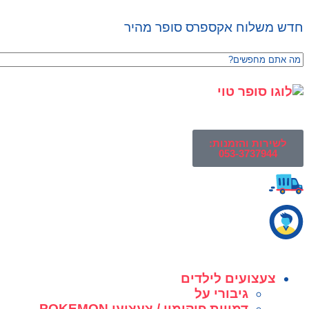
חדש משלוח אקספרס סופר מהיר
לשירות והזמנות:
053-3737944
צעצועים לילדים
גיבורי על
דמויות פוקימון / צעצועי POKEMON