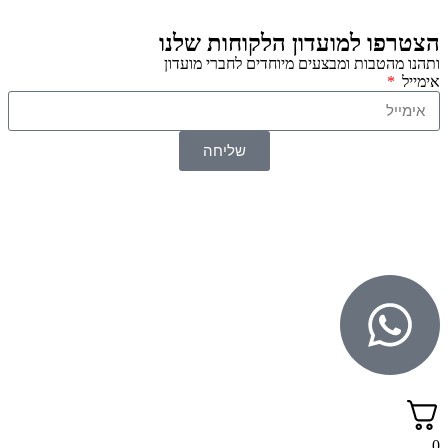
הצטרפו למועדון הלקוחות שלנו
ותהנו מהטבות ומבצעים מיוחדים לחברי מועדון
אימייל
שליחה
© 2026 כל הזכויות שמורות ל
SuperTOY סופרטוי
WebDigital – וובדיגיטל עיצוב ובניית אתרים
גליל אונליין – פרסום לחנויות וירטואליות
0