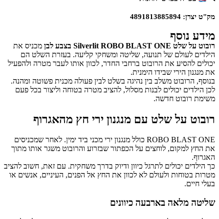
מק"ט יצרן: 4891813885894
מידע נוסף
רובוט על שלט Silverlit ROBO BLAST ONE בצבע לבן
מכניס את
הילדים לעולם של תנועה, שליטה ומשחקי קליעה. בעזרת השלט הם
יכולים להסיע את הרובוט ברחבי החדר, לכוון אותו לעבר מטרה ולהפעיל
את מנגנון הירי שבידו הימנית.
בנוסף, הרובוט משלב בין נהיגה בשלט לבין פעולה מכנית פשוטה ומהנה.
לכן הילדים יכולים לבנות מסלול, להציב מטרה בטוחה וליצור בכל פעם
משימת רובוט חדשה.
רובוט על שלט עם מנגנון ירי חץ מהאגרוף
ROBO BLAST ONE כולל מנגנון ירי מכני ביד ימין. לאחר שמכניסים
את החץ למקום, לוחצים על הכפתור שבזרוע והרובוט משגר אותו מתוך
האגרוף.
כך הילדים יכולים לתרגל כיוון ודיוק בדרך משחקית. עם זאת, חשוב להציב
מטרות בטוחות ולעולם לא לכוון את החץ אל הפנים, העיניים, אנשים או
בעלי חיים.
שליטה מלאה בארבעה כיוונים