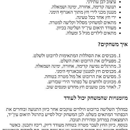
עיצוב לבן עתידני.
תנועה קדימה, אחורה, ימינה ושמאלה.
מנגנון מכני לירי חץ מתוך האגרוף הימני.
ירי חץ אחד בכל טעינה.
מתאים למשחקי מסלול וקליעה למטרה.
מעודד תיאום עין־יד ושליטה בכיוון.
מתאים לילדים מגיל 5 ומעלה.
איך משחקים?
מכניסים את הסוללות המתאימות לרובוט ולשלט.
מפעילים את הרובוט ואת השלט.
מתרגלים נסיעה קדימה, אחורה, ימינה ושמאלה.
מכניסים חץ למנגנון שבאגרוף הימני.
מסיעים את הרובוט אל מול מטרה בטוחה.
מכוונים ולוחצים על כפתור הירי שבזרוע.
לאחר מכן טוענים חץ מחדש ומנסים שוב.
מיומנויות שהמשחק יכול לעודד
במהלך השליטה ברובוט הילדים עוקבים אחר כיוון התנועה ובוחרים את
הכפתור המתאים בשלט. לכן המשחק יכול לסייע בתרגול תיאום עין־יד,
התמצאות במרחב ומהירות תגובה.
בנוסף, כיוון החץ לעבר מטרה בטוחה מעודד דיוק, ריכוז ותכנון. כאשר