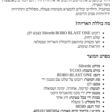
הילדים משנים את מיקום הרובוט או את זווית הירי, הם לומדים באמצעות
ניסוי וטעייה.
במקביל, הילדים יכולים להמציא משימות פעולה, מסלולים ותחרויות
ידידותיות סביב הרובוט.
מה כוללת האריזה?
רובוט Silverlit ROBO BLAST ONE בצבע לבן.
שלט רחוק.
חצי משחק בהתאם לתכולת האריזה שבמלאי.
הוראות שימוש.
מפרט המוצר
מותג:
Silverlit
מותג משנה:
YCOO
דגם:
ROBO BLAST ONE
סוג המוצר:
רובוט על שלט עם מנגנון ירי
צבע:
לבן
תנועה:
קדימה, אחורה, ימינה ושמאלה
מנגנון ירי:
ירי מכני מהאגרוף הימני
כמות ירי בכל טעינה:
חץ אחד
גיל מומלץ:
5 ומעלה
קוד דגם:
88589
מק״ט / ברקוד קיים באתר:
4891813885894