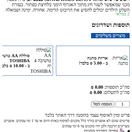
מכני שמאפשר לשגר חץ מתוך האגרוף הימני בלחיצת כפתור. בעזרת
השלט הילדים יכולים להסיע את הרובוט קדימה, אחורה, ימינה ושמאלה
2 במלאי
ולשלב משחקי תנועה, כיוון וקליעה למטרה. מתאים לילדים מגיל 5 ומעלה.
תוספות ושדרוגים
מוצרים משלימים
אריזת מתנה
TOSHIBA
ב -
5.00
₪
בלבד!
ב -
10.00
₪
בלבד!
סה"כ תוספות:
0.00 ₪
סה"כ לתשלום:
0.00 ₪
הוספה לסל
פריט זמין לאיסוף עצמי בהזמנה דרך האתר בלבד
פריטים שהם לא אופניים בדרך כלל מוכנים לאיסוף באותו היום או עד 1 ימי עסקים. אופניים
מצריכים הרכבה ולכן יהיו מוכנים עד 6 ימי עסקים
צפייה בפרטי החנות