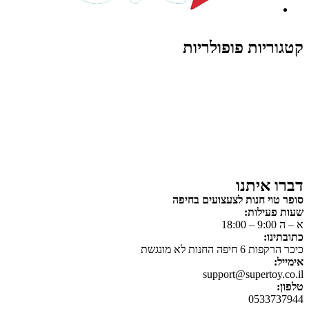
קטגוריות פופולריות
צעצועים לילדים
משחקי הרכבה / חברה
על גלגלים
פאזלים
כלי רכב / תחבורה לילדים
משחקי יצירה ואומנות לילדים
משחקי יצירה ואמנות
דברו איתנו
סופר טוי חנות לצעצועים בחיפה
שעות פעילות:
א – ה 9:00 – 18:00
כתובתינו:
כיכר הרקפות 6 חיפה החנות לא מונגשת
אימייל:
support@supertoy.co.il
טלפון:
0533737944