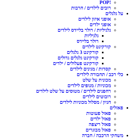
!POP
רובים לילדים / חרבות
על גלגלים
אופני איזון לילדים
אופני ילדים
גלגיליות / רולר בליידס לילדים
גלגיליות
רולר בליידס
קורקינט לילדים
קורקינט 3 גלגלים
קורקינט גלגלים גדולים
קורקינט פעלולים / ילדים
קסדות / מגינים לילדים
כלי רכב / תחבורה לילדים
מכונית על שלט
מכוניות / מנופים לילדים
רחפנים לילדים / מטוסים על שלט לילדים
רובוטים לילדים
חניון / מסלול מכוניות לילדים
פאזלים
פאזל פעוטות
פאזל ילדים
פאזל ריצפה
פאזל מבוגרים
משחקי הרכבה / חברה