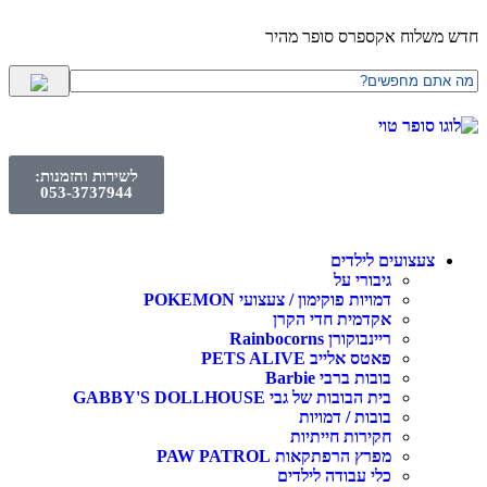
חדש משלוח אקספרס סופר מהיר
לשירות והזמנות:
053-3737944
צעצועים לילדים
גיבורי על
דמויות פוקימון / צעצועי POKEMON
אקדמית חדי הקרן
ריינבוקורן Rainbocorns
פאטס אלייב PETS ALIVE
בובות ברבי Barbie
בית הבובות של גבי GABBY'S DOLLHOUSE
בובות / דמויות
חקירות חייתיות
מפרץ הרפתקאות PAW PATROL
כלי עבודה לילדים