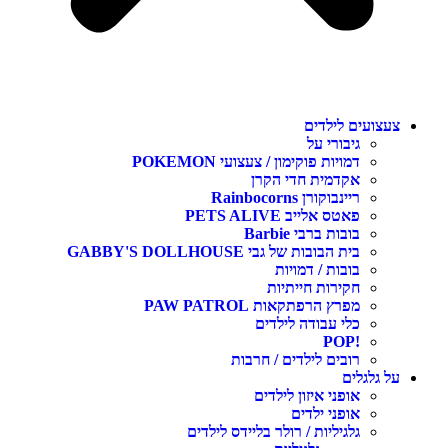
צעצועים לילדים
גיבורי על
דמויות פוקימון / צעצועי POKEMON
אקדמית חדי הקרן
ריינבוקורן Rainbocorns
פאטס אלייב PETS ALIVE
בובות ברבי Barbie
בית הבובות של גבי GABBY'S DOLLHOUSE
בובות / דמויות
חקירות חייתיות
מפרץ הרפתקאות PAW PATROL
כלי עבודה לילדים
!POP
רובים לילדים / חרבות
על גלגלים
אופני איזון לילדים
אופני ילדים
גלגיליות / רולר בליידס לילדים