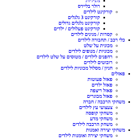
גלגיליות
רולר בליידס
קורקינט לילדים
קורקינט 3 גלגלים
קורקינט גלגלים גדולים
קורקינט פעלולים / ילדים
קסדות / מגינים לילדים
כלי רכב / תחבורה לילדים
מכונית על שלט
מכוניות / מנופים לילדים
רחפנים לילדים / מטוסים על שלט לילדים
רובוטים לילדים
חניון / מסלול מכוניות לילדים
פאזלים
פאזל פעוטות
פאזל ילדים
פאזל ריצפה
פאזל מבוגרים
משחקי הרכבה / חברה
צעצועי עץ לילדים
משחקי קופסה
משחקי מדע
משחק הרכבה לילדים
משחקי יצירה ואמנות
משחקי יצירה ואומנות לילדים