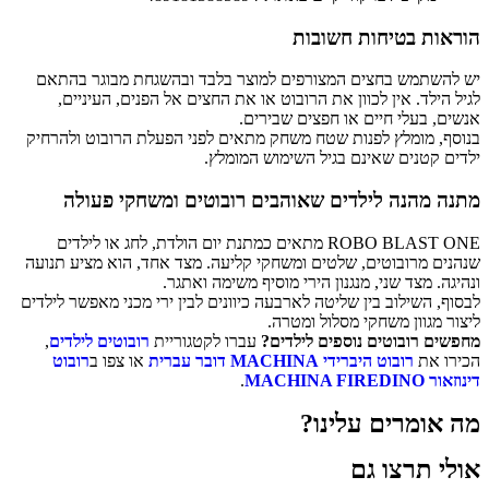
הוראות בטיחות חשובות
יש להשתמש בחצים המצורפים למוצר בלבד ובהשגחת מבוגר בהתאם
לגיל הילד. אין לכוון את הרובוט או את החצים אל הפנים, העיניים,
אנשים, בעלי חיים או חפצים שבירים.
בנוסף, מומלץ לפנות שטח משחק מתאים לפני הפעלת הרובוט ולהרחיק
ילדים קטנים שאינם בגיל השימוש המומלץ.
מתנה מהנה לילדים שאוהבים רובוטים ומשחקי פעולה
ROBO BLAST ONE מתאים כמתנת יום הולדת, לחג או לילדים
שנהנים מרובוטים, שלטים ומשחקי קליעה. מצד אחד, הוא מציע תנועה
ונהיגה. מצד שני, מנגנון הירי מוסיף משימה ואתגר.
לבסוף, השילוב בין שליטה לארבעה כיוונים לבין ירי מכני מאפשר לילדים
ליצור מגוון משחקי מסלול ומטרה.
מחפשים רובוטים נוספים לילדים?
עברו לקטגוריית
רובוטים לילדים
,
הכירו את
רובוט היברידי MACHINA דובר עברית
או צפו ב
רובוט
דינוזאור MACHINA FIREDINO
.
מה אומרים עלינו?
אולי תרצו גם