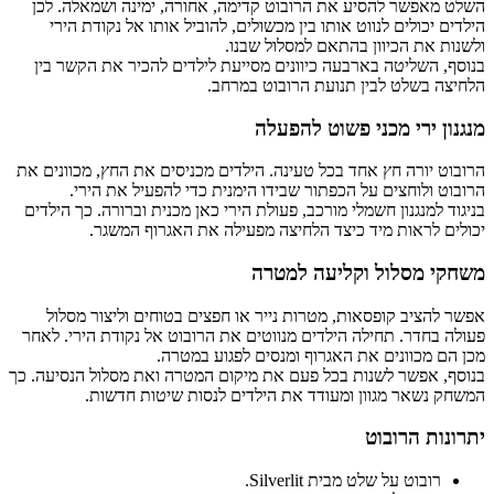
השלט מאפשר להסיע את הרובוט קדימה, אחורה, ימינה ושמאלה. לכן
הילדים יכולים לנווט אותו בין מכשולים, להוביל אותו אל נקודת הירי
ולשנות את הכיוון בהתאם למסלול שבנו.
בנוסף, השליטה בארבעה כיוונים מסייעת לילדים להכיר את הקשר בין
הלחיצה בשלט לבין תנועת הרובוט במרחב.
מנגנון ירי מכני פשוט להפעלה
הרובוט יורה חץ אחד בכל טעינה. הילדים מכניסים את החץ, מכוונים את
הרובוט ולוחצים על הכפתור שבידו הימנית כדי להפעיל את הירי.
בניגוד למנגנון חשמלי מורכב, פעולת הירי כאן מכנית וברורה. כך הילדים
יכולים לראות מיד כיצד הלחיצה מפעילה את האגרוף המשגר.
משחקי מסלול וקליעה למטרה
אפשר להציב קופסאות, מטרות נייר או חפצים בטוחים וליצור מסלול
פעולה בחדר. תחילה הילדים מנווטים את הרובוט אל נקודת הירי. לאחר
מכן הם מכוונים את האגרוף ומנסים לפגוע במטרה.
בנוסף, אפשר לשנות בכל פעם את מיקום המטרה ואת מסלול הנסיעה. כך
המשחק נשאר מגוון ומעודד את הילדים לנסות שיטות חדשות.
יתרונות הרובוט
רובוט על שלט מבית Silverlit.