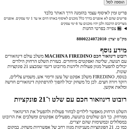
לסל
ין לאיסוף עצמי בהזמנה דרך האתר בלבד
פריטים שהם לא אופניים בדרך כלל מוכנים לאיסוף באותו היום או עד 1 ימי עסקים. אופניים
ה ולכן יהיו מוכנים עד 6 ימי עסקים
פייה בפרטי החנות
88002240
נוסף
ר חכם MACHINA FIREDINO
משלב עולם דינוזאורים
ה, שליטה ואפקטים מיוחדים. בעזרת השלט הרחוק הילדים
יכולים להפעיל מגוון פעולות וליהנות מרובוט דינמי שמבצע 21 פונקציות
בנוסף, FIREDINO משלב אפקט של עשן ודימוי אש, משמיע צלילים,
ורה חצים. לכן כל משחק יכול להפוך להרפתקת דינוזאורים חדשה
אקשן.
ינוזאור חכם עם שלט ו־21 פונקציות
חוק מאפשר לילדים לבחור פעולות ולהפעיל את הדינוזאור
כך הם שולטים בתנועה, מפעילים אפקטים ומשלבים את הרובוט
ם ובמשימות שהם יוצרים.
כמו כן, 21 הפונקציות מעניקות מגוון רחב של אפשרויות משחק. במקום