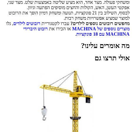
פעולה. מצד אחד, הוא מציע שליטה באמצעות שלט. מצד שני,
עשן, האש, הקולות והחצים מוסיפים הפתעה וגיוון.
לבסוף, השילוב בין 21 פונקציות, תנועה ומשחק דמיון הופך את הרובוט
מציע אפשרויות משחק רבות.
רובוטים נוספים לילדים?
עברו לקטגוריית
רובוטים לילדים
, גלו
פים של MACHINA
או הכירו את
רובוט היברידי
1 פונקציות
.
מרים עלינו?
תרצו גם