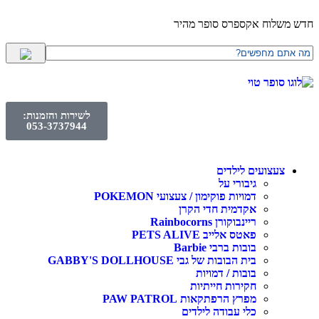
לוח אקספרס סופר מהיר
לשירות והזמנות:
053-3737944
עצועים לילדים
גיבורי על
דמויות פוקימון / צעצועי POKEMON
אקדמית חדי הקרן
ריינבוקורן Rainbocorns
פאטס אלייב PETS ALIVE
בובות ברבי Barbie
בית הבובות של גבי GABBY'S DOLLHOUSE
בובות / דמויות
חקירות חייתיות
מפרץ הרפתקאות PAW PATROL
כלי עבודה לילדים