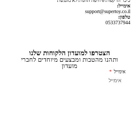
ת 6 חיפה החנות לא מונגשת
יל:
support@supertoy.c
ן:
0533737
הצטרפו למועדון הלקוחות שלנו
ותהנו מהטבות ומבצעים מיוחדים לחברי
מועדון
מייל
שליחה