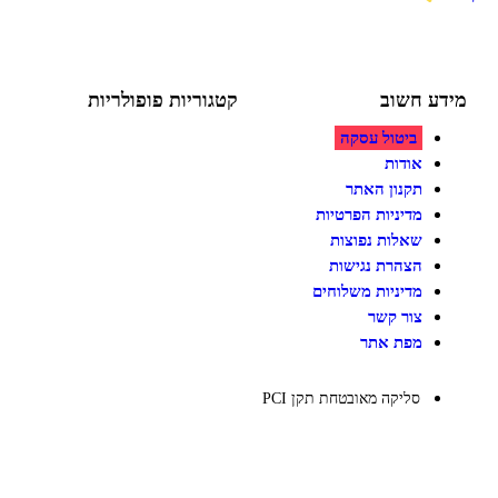
ע חשוב
קטגוריות פופולריות
ביטול עסקה
צעצועים לילדים
משחקי הרכבה / חברה
אודות
על גלגלים
תקנון האתר
פאזלים
מדיניות הפרטיות
כלי רכב / תחבורה לילדים
משחקי יצירה ואומנות לילדים
שאלות נפוצות
משחקי יצירה ואמנות
הצהרת נגישות
מדיניות משלוחים
צור קשר
מפת אתר
סליקה מאובטחת תקן PCI