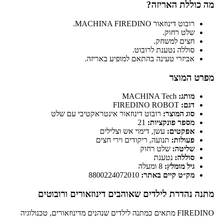
לת האריזה?
בוט דינוזאור MACHINA FIREDINO.
לט רחוק.
צים למשחק.
וללה נטענת לרובוט.
ביזרי טעינה בהתאם למופיע באריזה.
המוצר
ותג:
MACHINA Tech
גם:
FIREDINO ROBOT
וג המוצר:
רובוט דינוזאור אינטראקטיבי עם שלט
ספר פונקציות:
21
פקטים:
עשן, דימוי אש וצלילים
עולות:
תנועה, ריקודים וירי חצים
ליטה:
שלט רחוק
וללה:
נטענת
יל מומלץ:
8 ומעלה
ק״ט קיים באתר:
8800224072010
הדרת לילדים שאוהבים דינוזאורים ורובוטים
FIREDINO מתאים כמתנה לילדים שנהנים מדינוזאורים, טכנולוגיה