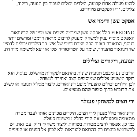
ולה אחת קבועה, הילדים יכולים לעבור בין תנועה, ריקוד,
 ירי ואפקטים מיוחדים.
שן ודימוי אש
FIREDINO כולל אפקט עשן שמדמה נשיפת אש מפיו של הדינוזאור.
וסיף עניין למשחק ומעניק לרובוט מראה דרמטי ומרשים יותר.
התאורה באזור הפה יוצרת דימוי של אש. כך הילדים יכולים לדמיין
אור מתעורר, שומר על הטריטוריה שלו או יוצא למשימה מיוחדת.
 ריקודים וצלילים
נע ומבצע תנועות שונות בהתאם לפקודות מהשלט. בנוסף, הוא
שמיע צלילים שמוסיפים קצב ואווירה למשחק.
דים יכולים להפעיל מופע דינוזאורים, ליצור מסלול תנועה או לשלב
וט בתוך סיפור שהם ממציאים.
ים למשחקי פעולה
ור כולל מנגנון לירי חצים. הילדים מכוונים אותו לעבר מטרה
ומפעילים את הירי כחלק ממשימת פעולה.
 אפשר להציב מטרות בטוחות וליצור משחקי דיוק. עם זאת, יש
בחצים רק בהתאם להוראות ולא לכוון אל הפנים או העיניים.