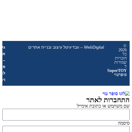
WebDigital – וובדיגיטל עיצוב ובניית אתרים
גליל
אונליין
ת
–
ת
פרסום
Sup
לחנויות
י
וירטואליות
רות לאתר
מש או כתובת אימייל