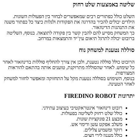
 באמצעות שלט רחוק
לל כפתורים רבים שמאפשרים לבחור בין הפעולות השונות.
יכולים להכיר בהדרגה את הפקודות ולגלות כיצד כל כפתור משנה
גות הדינוזאור.
ק מסייע להם להבין קשר בין פקודה לתוצאה. בנוסף, השליטה
יכולה לתרגל תיאום עין־יד והתמצאות במרחב.
נטענת למשחק נוח
כולל סוללה נטענת, ולכן אין צורך להחליף סוללות בדינוזאור לאחר
ש. לאחר שהסוללה מתרוקנת, טוענים אותה בהתאם להוראות
ת.
השימוש בסוללה נטענת מקל על התחזוקה ומאפשר לחזור למשחק
טעינה.
FIRED
ובוט דינוזאור אינטראקטיבי בעיצוב עתידני.
ולל שלט רחוק לשליטה בפעולות.
ע 21 פונקציות שונות.
שלב אפקט עשן ודימוי אש.
וקד ומשמיע צלילים.
ולל מנגנון לירי חצים.