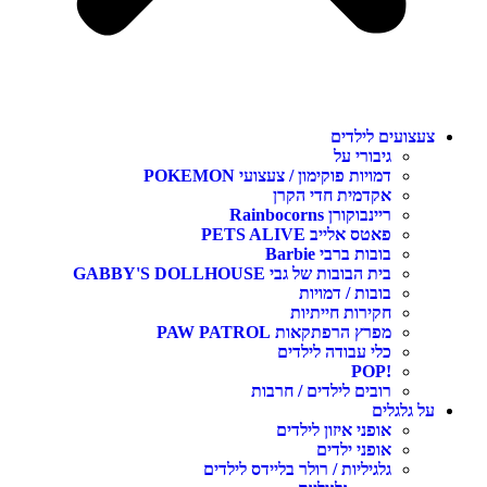
עצועים לילדים
גיבורי על
דמויות פוקימון / צעצועי POKEMON
אקדמית חדי הקרן
ריינבוקורן Rainbocorns
פאטס אלייב PETS ALIVE
בובות ברבי Barbie
בית הבובות של גבי GABBY'S DOLLHOUSE
בובות / דמויות
חקירות חייתיות
מפרץ הרפתקאות PAW PATROL
כלי עבודה לילדים
!POP
רובים לילדים / חרבות
ל גלגלים
אופני איזון לילדים
אופני ילדים
גלגיליות / רולר בליידס לילדים