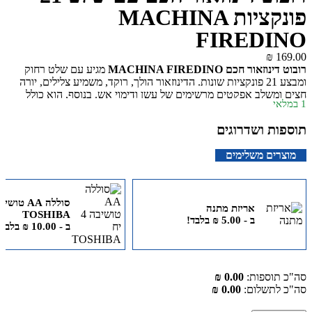
פונקציות MACHINA
FIRED
₪
ר חכם MACHINA FIREDINO
מגיע עם שלט רחוק
ומבצע 21 פונקציות שונות. הדינוזאור הולך, רוקד, משמיע צלילים, יורה
שלב אפקטים מרשימים של עשן ודימוי אש. בנוסף, הוא כולל
נת ומתאים לילדים מגיל 8 ומעלה.
 ושדרוגים
ם משלימים
סוללה AA טושיבה 4 יח
אריזת מתנה
TOSHIBA
ב -
5.00
₪
בלבד!
ב -
10.00
₪
בלבד!
וספות:
0.00 ₪
תשלום:
0.00 ₪