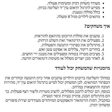
עודד משחק דמיון ומשימות פעולה.
סייע לתרגול תיאום עין־יד ושליטה בכיוון.
ולל סוללה נטענת.
תאים לילדים מגיל 8 ומעלה.
שחקים?
וענים את סוללת הרובוט בהתאם להוראות.
פעילים את הדינוזאור ואת השלט הרחוק.
תרגלים את כפתורי התנועה והפעולות.
וחרים ריקוד, צלילים או אפקט עשן ואש.
ציבים מטרה בטוחה ומפעילים את מנגנון ירי החצים.
אחר מכן יוצרים מסלול או משימת דינוזאורים חדשה.
יות שהמשחק יכול לעודד
שליטה ברובוט הילדים עוקבים אחר כיוון התנועה ובוחרים את
המתאים. לכן המשחק יכול לסייע בתרגול תיאום עין־יד, מהירות
והתמצאות במרחב.
הם יכולים לתכנן מסלולים, להציב מטרות וליצור רצף פעולות. כך
ים תכנון, פתרון בעיות וניסוי וטעייה.
 דמות הדינוזאור והאפקטים המיוחדים מעודדים יצירת סיפורים
דמיון.