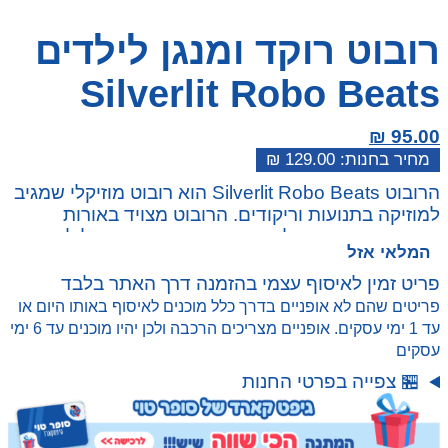
רובוט רוקד ומנגן לילדים
Silverlit Robo Beats
₪
95.00
₪
129.00
המחיר
המחיר
הרובוט Silverlit Robo Beats הוא רובוט מוזיקלי שמגיב
הנוכחי
המקורי
למוזיקה בתנועות וריקודים. הרובוט מצויד באורות
היה:
הוא:
צבעוניים וחיישני קול שמסנכרנים אותו עם הצלילים.
₪ 129.00.
₪ 95.00.
המלאי אזל
אידיאלי לילדים שאוהבים מוזיקה וריקודים.
פריט זמין לאיסוף עצמי בהזמנה דרך האתר בלבד
פריטים שהם לא אופניים בדרך כלל מוכנים לאיסוף באותו היום או
עד 1 ימי עסקים. אופניים מצריכים הרכבה ולכן יהיו מוכנים עד 6 ימי
עסקים
🏪 צפייה בפרטי החנות