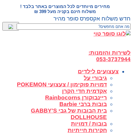
דלג
מחירים מיוחדים לכל המוצרים באתר בלבד !
לתוכן
משלוח חינם בקניה מעל 399 ₪
חדש משלוח אקספרס סופר מהיר
לשירות והזמנות:
053-3737944
צעצועים לילדים
גיבורי על
דמויות פוקימון / צעצועי POKEMON
אקדמית חדי הקרן
ריינבוקורן Rainbocorns
בובות ברבי Barbie
בית הבובות של גבי GABBY'S
DOLLHOUSE
בובות / דמויות
חקירות חייתיות