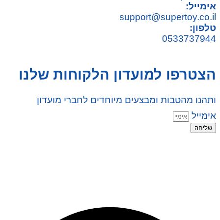
אימייל:
support@supertoy.co.il
טלפון:
0533737944
הצטרפו למועדון הלקוחות שלנו
ותהנו מהטבות ומבצעים מיוחדים לחברי מועדון
אימייל
שליחה
© 2026 כל הזכויות שמורות ל
SuperTOY סופרטוי
WebDigital – וובדיגיטל עיצוב ובניית אתרים
גליל אונליין – פרסום לחנויות וירטואליות