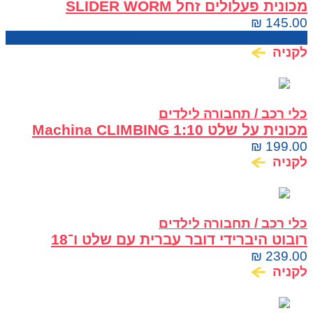
מכונית פעלולים זחל SLIDER WORM
₪
145.00
מחיר בחנות:
169.00
₪
לקניה
כלי רכב / תחבורה לילדים
מכונית על שלט 1:10 Machina CLIMBING
PRO
₪
199.00
לקניה
כלי רכב / תחבורה לילדים
רובוט היברידי דובר עברית עם שלט ו־18
פונקציות MACHINA
₪
239.00
לקניה