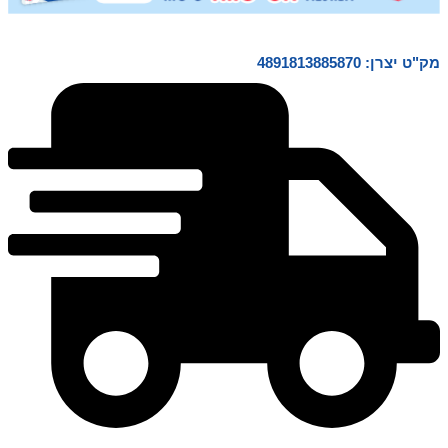
מק"ט יצרן: 4891813885870