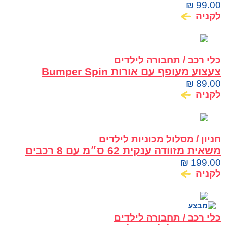
יורה דיסקיות
₪
99.00
לקניה
כלי רכב / תחבורה לילדים
צעצוע מעופף עם אורות Bumper Spin
Flybotic
₪
89.00
לקניה
חניון / מסלול מכוניות לילדים
משאית מזוודה ענקית 62 ס״מ עם 8 רכבים
ומסוק Dickie Toys
₪
199.00
לקניה
כלי רכב / תחבורה לילדים