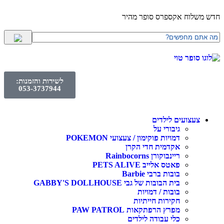
חדש משלוח אקספרס סופר מהיר
לשירות והזמנות:
053-3737944
צעצועים לילדים
גיבורי על
דמויות פוקימון / צעצועי POKEMON
אקדמית חדי הקרן
ריינבוקורן Rainbocorns
פאטס אלייב PETS ALIVE
בובות ברבי Barbie
בית הבובות של גבי GABBY'S DOLLHOUSE
בובות / דמויות
חקירות חייתיות
מפרץ הרפתקאות PAW PATROL
כלי עבודה לילדים