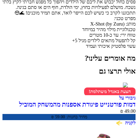
פסים כחול יכבוש את ליבם של הילדים ויהפוך כל מפגש חברתי לקיץ בלתי
נשכח. מושלם לפעילויות בחוץ, ימי הולדת, חוף הים או סתם בגינה.
תתכוננו לקרב כי כשיש לכם הייפר לואד, אתם תמיד מוכנים! 🌊😎
מפרט טכני:
מותג: X-Shot (by Zuru)
טכנולוגיית מילוי מהיר במיוחד
טווח ירי: עד כ-10 מטרים
קל לתפעול מתאים לילדים מגיל 5+
עשוי פלסטיק איכותי ועמיד
מה אומרים עלינו?
אולי תרצו גם
הצעת באנדל משתלמת!
גיבורי על
דמות פורטנייט פיגורת אספנות מהמשחק המוביל
Frozen Fishstick Fortnite
₪
49.00
מחיר בחנות:
59.00
₪
לקניה