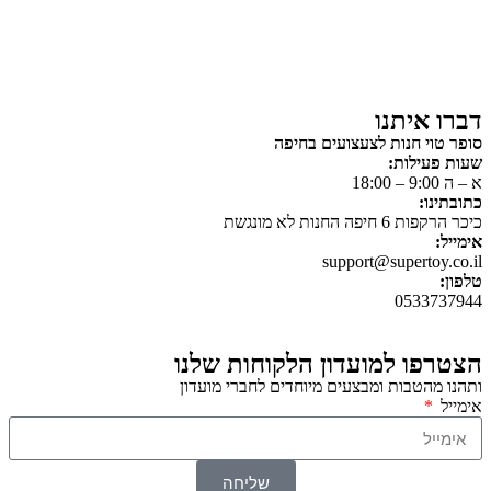
פאזלים
כלי רכב / תחבורה לילדים
משחקי יצירה ואומנות לילדים
משחקי יצירה ואמנות
דברו איתנו
סופר טוי חנות לצעצועים בחיפה
שעות פעילות:
א – ה 9:00 – 18:00
כתובתינו:
כיכר הרקפות 6 חיפה החנות לא מונגשת
אימייל:
support@supertoy.co.il
טלפון:
0533737944
הצטרפו למועדון הלקוחות שלנו
ותהנו מהטבות ומבצעים מיוחדים לחברי מועדון
אימייל
שליחה