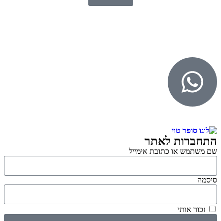
© 2026 כל הזכויות שמורות ל
SuperTOY סופרטוי
WebDigital – וובדיגיטל עיצוב ובניית אתרים
גליל אונליין – פרסום לחנויות וירטואליות
התחברות לאתר
שם משתמש או כתובת אימייל
סיסמה
זכור אותי