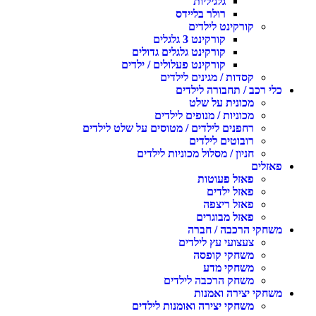
גלגיליות
רולר בליידס
קורקינט לילדים
קורקינט 3 גלגלים
קורקינט גלגלים גדולים
קורקינט פעלולים / ילדים
קסדות / מגינים לילדים
כלי רכב / תחבורה לילדים
מכונית על שלט
מכוניות / מנופים לילדים
רחפנים לילדים / מטוסים על שלט לילדים
רובוטים לילדים
חניון / מסלול מכוניות לילדים
פאזלים
פאזל פעוטות
פאזל ילדים
פאזל ריצפה
פאזל מבוגרים
משחקי הרכבה / חברה
צעצועי עץ לילדים
משחקי קופסה
משחקי מדע
משחק הרכבה לילדים
משחקי יצירה ואמנות
משחקי יצירה ואומנות לילדים