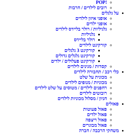
!POP
רובים לילדים / חרבות
על גלגלים
אופני איזון לילדים
אופני ילדים
גלגיליות / רולר בליידס לילדים
גלגיליות
רולר בליידס
קורקינט לילדים
קורקינט 3 גלגלים
קורקינט גלגלים גדולים
קורקינט פעלולים / ילדים
קסדות / מגינים לילדים
כלי רכב / תחבורה לילדים
מכונית על שלט
מכוניות / מנופים לילדים
רחפנים לילדים / מטוסים על שלט לילדים
רובוטים לילדים
חניון / מסלול מכוניות לילדים
פאזלים
פאזל פעוטות
פאזל ילדים
פאזל ריצפה
פאזל מבוגרים
משחקי הרכבה / חברה