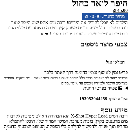
היפר לואד כחול
₪
45.00
₪
70.00
הילדים לא יוכלו להוריד את הידיים! רובה מים אקס שוט הייפר לואד
בדגם פסים כחול מציע חוויית משחק קיץ רטובה במיוחד עם מילוי מהיר
וזרם מים עוצמתי פשוט טוענים, יורים, נהנים! 🔫☀️
צבעי מוצר נוספים
המלאי אזל
פריט זמין לאיסוף עצמי בהזמנה דרך האתר בלבד
פריטים שהם לא אופניים בדרך כלל מוכנים לאיסוף באותו היום או עד 1 ימי עסקים. אופניים
מצריכים הרכבה ולכן יהיו מוכנים עד 6 ימי עסקים
🏪 צפייה בפרטי החנות
מק"ט יצרן: 193052044259
מידע נוסף
רובה המים X-Shot Hyper Load הוא הבחירה האולטימטיבית לקרבות
מים מרעננים בקיץ! בזכות מערכת המילוי המהיר שלו, תוכלו להתמלא
מחדש תוך שניות ולהמשיך להילחם בלי הפסקה. העיצוב הצבעוני בדוגמת