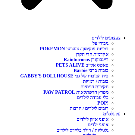
צעצועים לילדים
גיבורי על
דמויות פוקימון / צעצועי POKEMON
אקדמית חדי הקרן
ריינבוקורן Rainbocorns
פאטס אלייב PETS ALIVE
בובות ברבי Barbie
בית הבובות של גבי GABBY'S DOLLHOUSE
בובות / דמויות
חקירות חייתיות
מפרץ הרפתקאות PAW PATROL
כלי עבודה לילדים
!POP
רובים לילדים / חרבות
על גלגלים
אופני איזון לילדים
אופני ילדים
גלגיליות / רולר בליידס לילדים