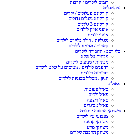
רובים לילדים / חרבות
על גלגלים
קורקינט פעלולים / ילדים
קורקינט גלגלים גדולים
קורקינט 3 גלגלים
אופני איזון לילדים
אופני ילדים
גלגיליות / רולר בליידס לילדים
קסדות / מגינים לילדים
כלי רכב / תחבורה לילדים
מכונית על שלט
מכוניות / מנופים לילדים
רחפנים לילדים / מטוסים על שלט לילדים
רובוטים לילדים
חניון / מסלול מכוניות לילדים
פאזלים
פאזל פעוטות
פאזל ילדים
פאזל ריצפה
פאזל מבוגרים
משחקי הרכבה / חברה
צעצועי עץ לילדים
משחקי קופסה
משחקי מדע
משחק הרכבה לילדים