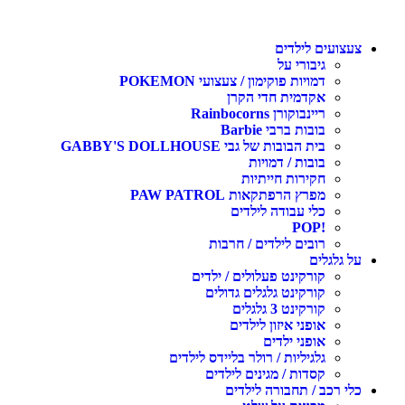
צעצועים לילדים
גיבורי על
דמויות פוקימון / צעצועי POKEMON
אקדמית חדי הקרן
ריינבוקורן Rainbocorns
בובות ברבי Barbie
בית הבובות של גבי GABBY'S DOLLHOUSE
בובות / דמויות
חקירות חייתיות
מפרץ הרפתקאות PAW PATROL
כלי עבודה לילדים
!POP
רובים לילדים / חרבות
על גלגלים
קורקינט פעלולים / ילדים
קורקינט גלגלים גדולים
קורקינט 3 גלגלים
אופני איזון לילדים
אופני ילדים
גלגיליות / רולר בליידס לילדים
קסדות / מגינים לילדים
כלי רכב / תחבורה לילדים