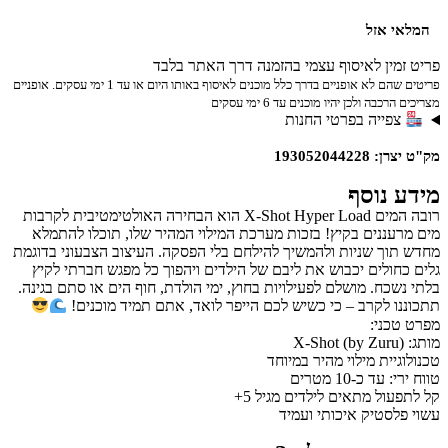
המלאי אזל
פריט זמין לאיסוף עצמי בהזמנה דרך האתר בלבד
פריטים שהם לא אופניים בדרך כלל מוכנים לאיסוף באותו היום או עד 1 ימי עסקים. אופניים
מצריכים הרכבה ולכן יהיו מוכנים עד 6 ימי עסקים
צפייה בפרטי החנות
מק"ט יצרן: 193052044228
מידע נוסף
רובה המים X-Shot Hyper Load הוא הבחירה האולטימטיבית לקרבות
מים מרעננים בקיץ! בזכות מערכת המילוי המהיר שלו, תוכלו להתמלא
מחדש תוך שניות ולהמשיך להילחם בלי הפסקה. העיצוב הצבעוני בדוגמת
גלים כחולים יכבוש את ליבם של הילדים ויהפוך כל מפגש חברתי לקיץ
בלתי נשכח. מושלם לפעילויות בחוץ, ימי הולדת, חוף הים או סתם בגינה.
תתכוננו לקרב – כי כשיש לכם הייפר לואד, אתם תמיד מוכנים!
מפרט טכני:
מותג: X-Shot (by Zuru)
טכנולוגיית מילוי מהיר במיוחד
טווח ירי: עד כ-10 מטרים
קל לתפעול מתאים לילדים מגיל 5+
עשוי פלסטיק איכותי ועמיד