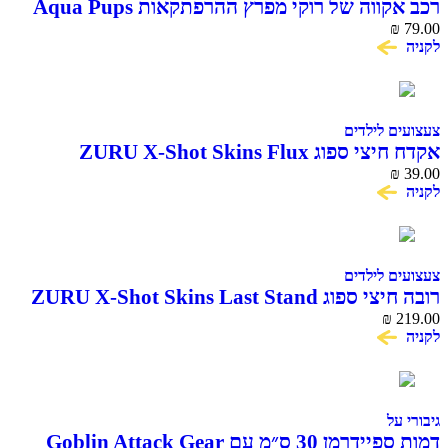
רכב אקווה של רוקי מפרץ ההרפתקאות Aqua Pups
79.00
₪
עם דמות Rocky
לקניה
צעצועים לילדים
אקדח חיצי ספוג ZURU X-Shot Skins Flux
Graffiti
₪
39.00
לקניה
צעצועים לילדים
רובה חיצי ספוג ZURU X-Shot Skins Last Stand
Beast Mode
₪
219.00
לקניה
גיבורי על
דמות ספיידרמן 30 ס״מ עם Goblin Attack Gear