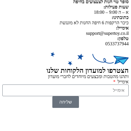
סופר טוי חנות לצעצועים בחיפה
שעות פעילות:
א – ה 9:00 – 18:00
כתובתינו:
כיכר הרקפות 6 חיפה החנות לא מונגשת
אימייל:
support@supertoy.co.il
טלפון:
0533737944
הצטרפו למועדון הלקוחות שלנו
ותהנו מהטבות ומבצעים מיוחדים לחברי מועדון
אימייל
שליחה
© 2026 כל הזכויות שמורות ל
SuperTOY סופרטוי
WebDigital – וובדיגיטל עיצוב ובניית אתרים
גליל אונליין – פרסום לחנויות וירטואליות