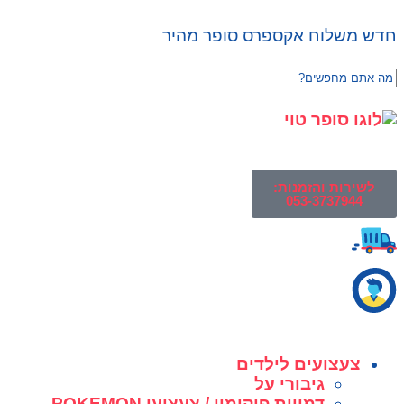
חדש משלוח אקספרס סופר מהיר
לשירות והזמנות:
053-3737944
צעצועים לילדים
גיבורי על
דמויות פוקימון / צעצועי POKEMON