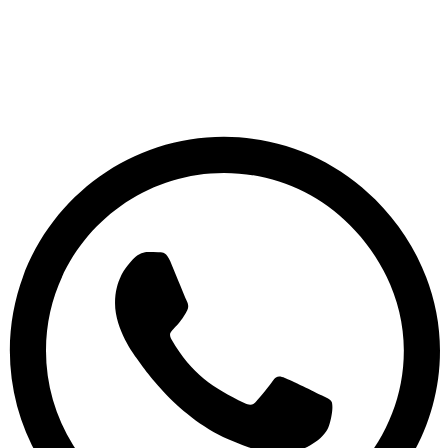
© 2026 כל הזכויות שמורות ל
SuperTOY סופרטוי
WebDigital – וובדיגיטל עיצוב ובניית אתרים
גליל אונליין – פרסום לחנויות וירטואליות