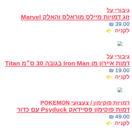
גיבורי על
זוג דמויות מיילס מוראלס והאלק Marvel
Spidey and His Amazing Friends
₪
39.00
לקניה
גיבורי על
דמות איירון מן Iron Man בגובה 30 ס״מ Titan
Hero Series Hasbro
₪
19.00
לקניה
דמויות פוקימון / צעצועי POKEMON
דמות פוקימון פסיידאק Psyduck עם כדור
Poké Ball
₪
49.00
לקניה