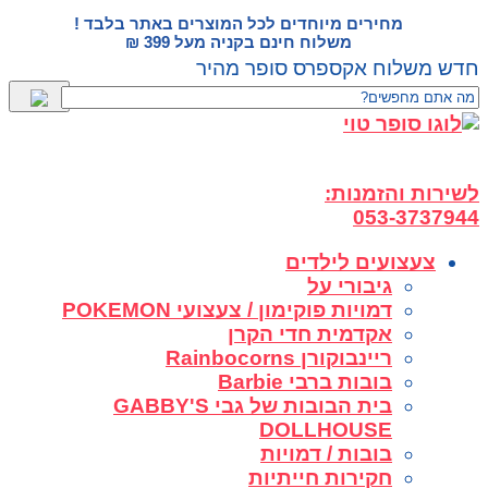
דלג
מחירים מיוחדים לכל המוצרים באתר בלבד !
לתוכן
משלוח חינם בקניה מעל 399 ₪
חדש משלוח אקספרס סופר מהיר
לשירות והזמנות:
053-3737944
צעצועים לילדים
גיבורי על
דמויות פוקימון / צעצועי POKEMON
אקדמית חדי הקרן
ריינבוקורן Rainbocorns
בובות ברבי Barbie
בית הבובות של גבי GABBY'S
DOLLHOUSE
בובות / דמויות
חקירות חייתיות