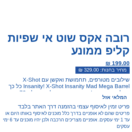
רובה אקס שוט אי שפיות
קליפ ממונע
₪
199.00
₪
329.00
המחיר
המחיר
שילובים מטורפים, תחמושת ואקשן עם X-Shot
הנוכחי
המקורי
Insanity! X-Shot Insanity Mad Mega Barrel כל כך
היה:
הוא:
גדול שזה מטורף! טען את הקנה שלו בקיבולת 72 חצים
₪ 329.00.
₪ 199.00.
המלאי אזל
כדי להוציא מטרות מרובות ממרחק של עד 27 מטר עם
דיוק ועוצמה מוחלטת! בנוסף, הוא מגיע עם כמות
פריט זמין לאיסוף עצמי בהזמנה דרך האתר בלבד
מטורפת של אחסון חצים כדי להחזיק 66 חצים נוספים
פריטים שהם לא אופניים בדרך כלל מוכנים לאיסוף באותו היום או
כדי לשמור אותך נעול וטעון בקרב. חצים מסוג X-Shot
עד 1 ימי עסקים. אופניים מצריכים הרכבה ולכן יהיו מוכנים עד 6 ימי
כוללים טכנולוגיית Air Pocket עבור פיצוץ מהיר יותר,
עסקים
נוסף ומדויק יותר. שלבו את ה- Mad Mega Barrel עם