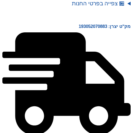
🏪 צפייה בפרטי החנות
Blasters Insanity אחרים כדי ליצור את הבלסטר
המטורף ביותר! תכונות ויתרונות גילאי 8 שנים+ 72 Dart
Barrel: ל- Mad Mega Barrel יש חבית מסתובבת
גדולה בטירוף עם קיבולת 72 חצים. היא כל כך גדולה
מק"ט יצרן: 193052070883
שזה מטורף כוח ירי: נהלו קרב מטורף ופוצצו יריבים עד
למרחק של עד 27 מטר עם הבלסטר העוצמתי הזה
אחסון חצים: טען את Mad Mega Barrel Blaster עם
66 חצים נוספים עם 3 יחידות אחסון חצים מודולריות
Air Pocket Technology Darts: כולל 72 Air Pocket
Technology Darts עבור פיצוץ נוסף, מהיר יותר ומדויק
יותר Blaster מטורף: התלהבות מה-X-Shot Insanity
Mad Mega Barrel Blaster לא לילדים מתחת לגיל 3
שנים