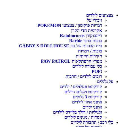
צעצועים לילדים
גיבורי על
דמויות פוקימון / צעצועי POKEMON
אקדמית חדי הקרן
ריינבוקורן Rainbocorns
בובות ברבי Barbie
בית הבובות של גבי GABBY'S DOLLHOUSE
בובות / דמויות
חקירות חייתיות
מפרץ הרפתקאות PAW PATROL
כלי עבודה לילדים
!POP
רובים לילדים / חרבות
על גלגלים
קורקינט פעלולים / ילדים
קורקינט גלגלים גדולים
קורקינט 3 גלגלים
אופני איזון לילדים
אופני ילדים
גלגיליות / רולר בליידס לילדים
קסדות / מגינים לילדים
כלי רכב / תחבורה לילדים