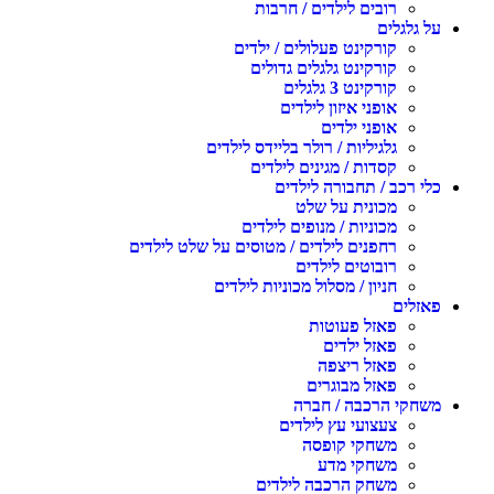
רובים לילדים / חרבות
על גלגלים
קורקינט פעלולים / ילדים
קורקינט גלגלים גדולים
קורקינט 3 גלגלים
אופני איזון לילדים
אופני ילדים
גלגיליות / רולר בליידס לילדים
קסדות / מגינים לילדים
כלי רכב / תחבורה לילדים
מכונית על שלט
מכוניות / מנופים לילדים
רחפנים לילדים / מטוסים על שלט לילדים
רובוטים לילדים
חניון / מסלול מכוניות לילדים
פאזלים
פאזל פעוטות
פאזל ילדים
פאזל ריצפה
פאזל מבוגרים
משחקי הרכבה / חברה
צעצועי עץ לילדים
משחקי קופסה
משחקי מדע
משחק הרכבה לילדים