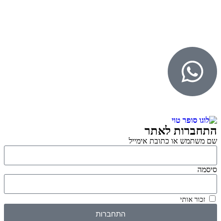
© 2026 כל הזכויות שמורות ל
SuperTOY סופרטוי
WebDigital – וובדיגיטל עיצוב ובניית אתרים
גליל אונליין – פרסום לחנויות וירטואליות
התחברות לאתר
שם משתמש או כתובת אימייל
סיסמה
זכור אותי
התחברות