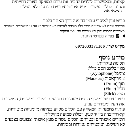
קטנות, ומאפשרים לילדים להכיר את עולם המוזיקה בצורה חווייתית
ומהנה. הכלים עשויים מעץ איכותי וצבועים בצבעים לא רעילים,
המלאי אזל
המבטיחים עמידות ובטיחות.
פריט זמין לאיסוף עצמי בהזמנה דרך האתר בלבד
פריטים שהם לא אופניים בדרך כלל מוכנים לאיסוף באותו היום או עד 1 ימי עסקים. אופניים
מצריכים הרכבה ולכן יהיו מוכנים עד 6 ימי עסקים
🏪 צפייה בפרטי החנות
מק"ט יצרן: 6972633371106
מידע נוסף
תכונות עיקריות:
מגוון כלים: הסט כולל:
צימבל (Xylophone)
2 מרקאסות (Maracas)
תוף (Drum)
חליל (Flute)
מטה (Stick)
עיצוב צבעוני ומושך: הכלים מעוצבים בצבעים בהירים ומושכים, המושכים
את העין ומעוררים עניין.
פיתוח מיומנויות: המשחק עם הכלים מסייע בפיתוח מיומנויות מוטוריות,
קואורדינציה בין יד לעין, ויכולת שמיעה מוזיקלית.
חומרים איכותיים ובטוחים: הכלים עשויים מעץ איכותי וצבועים בצבעים
לא רעילים, המבטיחים עמידות ובטיחות.