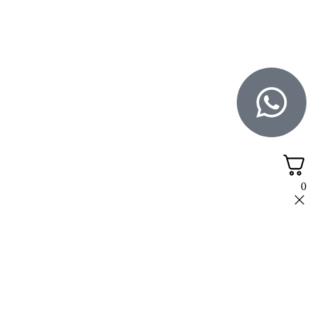
© 2026 כל הזכויות שמורות ל
SuperTOY סופרטוי
WebDigital – וובדיגיטל עיצוב ובניית אתרים
גליל אונליין – פרסום לחנויות וירטואליות
0