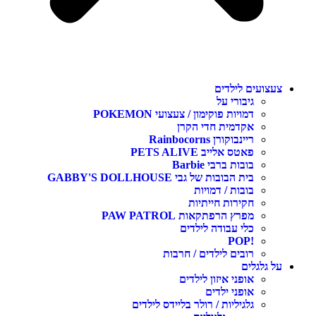
צעצועים לילדים
גיבורי על
דמויות פוקימון / צעצועי POKEMON
אקדמית חדי הקרן
ריינבוקורן Rainbocorns
פאטס אלייב PETS ALIVE
בובות ברבי Barbie
בית הבובות של גבי GABBY'S DOLLHOUSE
בובות / דמויות
חקירות חייתיות
מפרץ הרפתקאות PAW PATROL
כלי עבודה לילדים
!POP
רובים לילדים / חרבות
על גלגלים
אופני איזון לילדים
אופני ילדים
גלגיליות / רולר בליידס לילדים