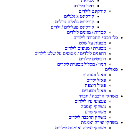
גלגיליות
רולר בליידס
קורקינט לילדים
קורקינט 3 גלגלים
קורקינט גלגלים גדולים
קורקינט פעלולים / ילדים
קסדות / מגינים לילדים
כלי רכב / תחבורה לילדים
מכונית על שלט
מכוניות / מנופים לילדים
רחפנים לילדים / מטוסים על שלט לילדים
רובוטים לילדים
חניון / מסלול מכוניות לילדים
פאזלים
פאזל פעוטות
פאזל ילדים
פאזל ריצפה
פאזל מבוגרים
משחקי הרכבה / חברה
צעצועי עץ לילדים
משחקי קופסה
משחקי מדע
משחק הרכבה לילדים
משחקי יצירה ואמנות
משחקי יצירה ואומנות לילדים