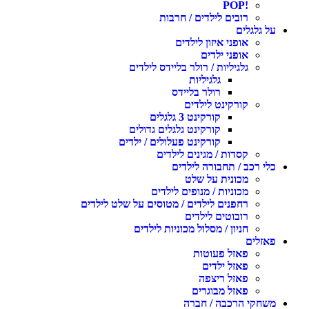
!POP
רובים לילדים / חרבות
על גלגלים
אופני איזון לילדים
אופני ילדים
גלגיליות / רולר בליידס לילדים
גלגיליות
רולר בליידס
קורקינט לילדים
קורקינט 3 גלגלים
קורקינט גלגלים גדולים
קורקינט פעלולים / ילדים
קסדות / מגינים לילדים
כלי רכב / תחבורה לילדים
מכונית על שלט
מכוניות / מנופים לילדים
רחפנים לילדים / מטוסים על שלט לילדים
רובוטים לילדים
חניון / מסלול מכוניות לילדים
פאזלים
פאזל פעוטות
פאזל ילדים
פאזל ריצפה
פאזל מבוגרים
משחקי הרכבה / חברה