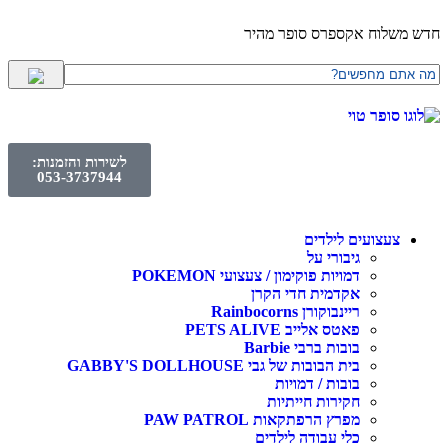
חדש משלוח אקספרס סופר מהיר
לשירות והזמנות:
053-3737944
צעצועים לילדים
גיבורי על
דמויות פוקימון / צעצועי POKEMON
אקדמית חדי הקרן
ריינבוקורן Rainbocorns
פאטס אלייב PETS ALIVE
בובות ברבי Barbie
בית הבובות של גבי GABBY'S DOLLHOUSE
בובות / דמויות
חקירות חייתיות
מפרץ הרפתקאות PAW PATROL
כלי עבודה לילדים