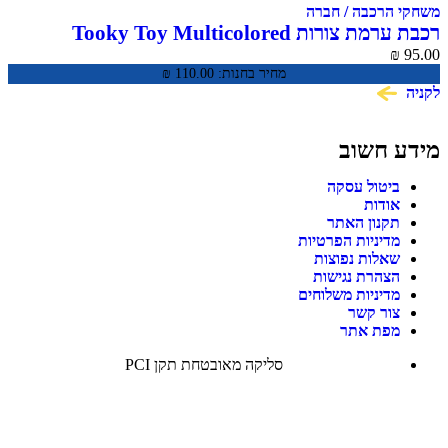
משחקי הרכבה / חברה
רכבת ערמת צורות Tooky Toy Multicolored
Stacking Train TKB383
₪
95.00
מחיר בחנות:
110.00
₪
לקניה
מידע חשוב
ביטול עסקה
אודות
תקנון האתר
מדיניות הפרטיות
שאלות נפוצות
הצהרת נגישות
מדיניות משלוחים
צור קשר
מפת אתר
סליקה מאובטחת תקן PCI