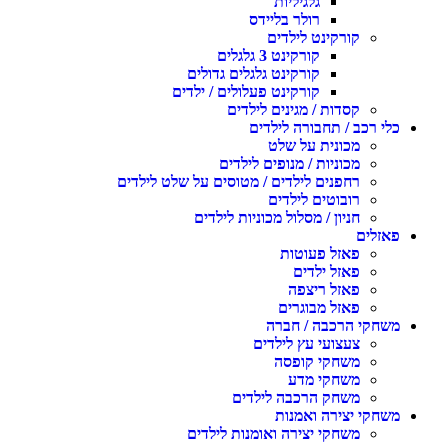
גלגיליות
רולר בליידס
קורקינט לילדים
קורקינט 3 גלגלים
קורקינט גלגלים גדולים
קורקינט פעלולים / ילדים
קסדות / מגינים לילדים
כלי רכב / תחבורה לילדים
מכונית על שלט
מכוניות / מנופים לילדים
רחפנים לילדים / מטוסים על שלט לילדים
רובוטים לילדים
חניון / מסלול מכוניות לילדים
פאזלים
פאזל פעוטות
פאזל ילדים
פאזל ריצפה
פאזל מבוגרים
משחקי הרכבה / חברה
צעצועי עץ לילדים
משחקי קופסה
משחקי מדע
משחק הרכבה לילדים
משחקי יצירה ואמנות
משחקי יצירה ואומנות לילדים