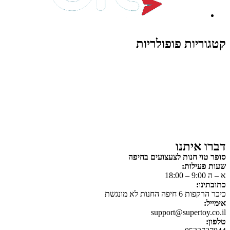
קטגוריות פופולריות
צעצועים לילדים
משחקי הרכבה / חברה
על גלגלים
פאזלים
כלי רכב / תחבורה לילדים
משחקי יצירה ואומנות לילדים
משחקי יצירה ואמנות
דברו איתנו
סופר טוי חנות לצעצועים בחיפה
שעות פעילות:
א – ה 9:00 – 18:00
כתובתינו:
כיכר הרקפות 6 חיפה החנות לא מונגשת
אימייל:
support@supertoy.co.il
טלפון: