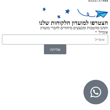
0533737944
הצטרפו למועדון הלקוחות שלנו
ותהנו מהטבות ומבצעים מיוחדים לחברי מועדון
אימייל
שליחה
© 2026 כל הזכויות שמורות ל
SuperTOY סופרטוי
WebDigital – וובדיגיטל עיצוב ובניית אתרים
גליל אונליין – פרסום לחנויות וירטואליות