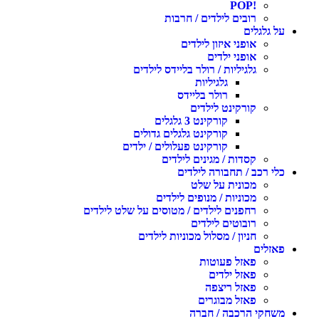
!POP
רובים לילדים / חרבות
על גלגלים
אופני איזון לילדים
אופני ילדים
גלגיליות / רולר בליידס לילדים
גלגיליות
רולר בליידס
קורקינט לילדים
קורקינט 3 גלגלים
קורקינט גלגלים גדולים
קורקינט פעלולים / ילדים
קסדות / מגינים לילדים
כלי רכב / תחבורה לילדים
מכונית על שלט
מכוניות / מנופים לילדים
רחפנים לילדים / מטוסים על שלט לילדים
רובוטים לילדים
חניון / מסלול מכוניות לילדים
פאזלים
פאזל פעוטות
פאזל ילדים
פאזל ריצפה
פאזל מבוגרים
משחקי הרכבה / חברה