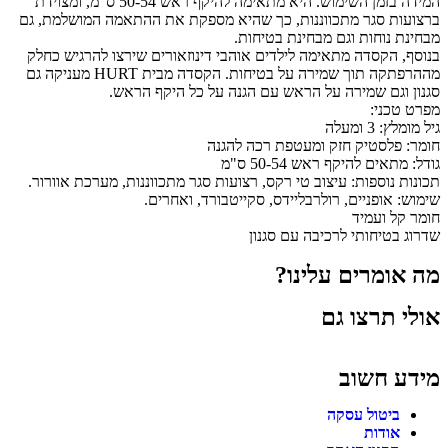
המידה בזמן השימוש. היא מתאימה להיקף ראש 50-54 ס"מ, ומצוידת
ברצועות סגר מתכווננות, כך שהיא מספקת את ההתאמה המושלמת, גם
מבחינת נוחות וגם מבחינת בטיחות.
בנוסף, הקסדה מתאימה לילדים אוהבי דינוזאורים שירצו להרגיש כחלק
מההרפתקה תוך שמירה על בטיחות. הקסדה מבית HURT מעניקה גם
סגנון וגם שמירה על הראש עם הגנה על כל היקף הראש.
מפרט טכני:
גיל מומלץ: 3 ומעלה
חומר: פלסטיק חזק ומעטפת רכה להגנה
גודל: מתאים להיקף ראש 50-54 ס"מ
תכונות נוספות: עיצוב טי רקס, רצועות סגר מתכווננות, מערכת אוורור.
שימוש: אופניים, רולרבליידס, סקייטבורד, ואחרים.
חומר קל ועמיד
שדרוג בטיחותי לרכיבה עם סגנון
מה אומרים עלינו?
אולי תרצו גם
מידע חשוב
ביטול עסקה
אודות