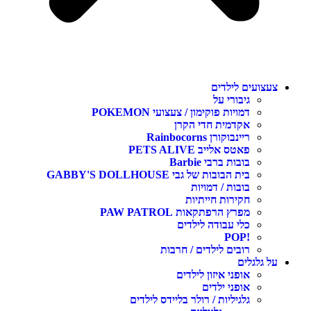
צעצועים לילדים
גיבורי על
דמויות פוקימון / צעצועי POKEMON
אקדמית חדי הקרן
ריינבוקורן Rainbocorns
פאטס אלייב PETS ALIVE
בובות ברבי Barbie
בית הבובות של גבי GABBY'S DOLLHOUSE
בובות / דמויות
חקירות חייתיות
מפרץ הרפתקאות PAW PATROL
כלי עבודה לילדים
!POP
רובים לילדים / חרבות
על גלגלים
אופני איזון לילדים
אופני ילדים
גלגיליות / רולר בליידס לילדים