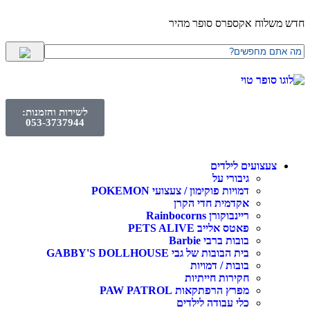
חדש משלוח אקספרס סופר מהיר
לשירות והזמנות:
053-3737944
צעצועים לילדים
גיבורי על
דמויות פוקימון / צעצועי POKEMON
אקדמית חדי הקרן
ריינבוקורן Rainbocorns
פאטס אלייב PETS ALIVE
בובות ברבי Barbie
בית הבובות של גבי GABBY'S DOLLHOUSE
בובות / דמויות
חקירות חייתיות
מפרץ הרפתקאות PAW PATROL
כלי עבודה לילדים