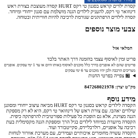
קסדת ילדים קראש בסגנון טי רקס HURT קסדה מעוצבת בצורת ראש
דינוזואר טי רקס, להעניק לילדים הגנה מושלמת עם סגנון ייחודי ומיוחד.
קסדה לילדים הרפתקנים שגורמת לרכיבה להיות חווייתית ובטוחה.
צבעי מוצר נוספים
המלאי אזל
פריט זמין לאיסוף עצמי בהזמנה דרך האתר בלבד
פריטים שהם לא אופניים בדרך כלל מוכנים לאיסוף באותו היום או עד 1 ימי עסקים. אופניים
מצריכים הרכבה ולכן יהיו מוכנים עד 6 ימי עסקים
🏪 צפייה בפרטי החנות
מק"ט יצרן: 847268021978
מידע נוסף
הקסדה לילדים קראש בסגנון טי רקס HURT מביאה עיצוב ייחודי ומסוגנן
שילדים יאהבו. עם צורת ראש של דינוזואר טי רקס, היא לא רק מספקת
הגנה מצוינת, אלא גם הופכת כל פעילות ספורטיבית להרפתקה כיפית.
הקסדה מיועדת במיוחד לילדים בגיל הרך ומספקת הגנה מקסימלית בעת
רכיבה על אופניים, רולרבליידס, סקייטבורד ועוד.
הקסדה עשויה מחומרים איכותיים ועמידים, עם מערכת אוורור לנוחות