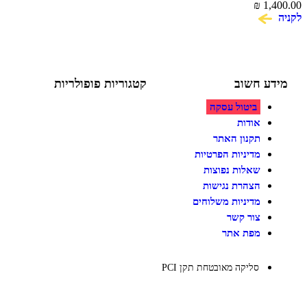
₪
1,
ע חשוב
קטגוריות פופולריות
ביטול עסקה
צעצועים לילדים
משחקי הרכבה / חברה
אודות
על גלגלים
תקנון האתר
פאזלים
מדיניות הפרטיות
כלי רכב / תחבורה לילדים
משחקי יצירה ואומנות לילדים
שאלות נפוצות
משחקי יצירה ואמנות
הצהרת נגישות
מדיניות משלוחים
צור קשר
מפת אתר
סליקה מאובטחת תקן PCI