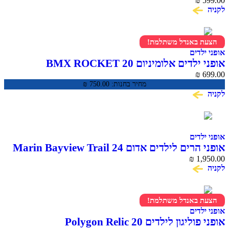
₪
 באנדל משתלמת!
דים
ים אלומיניום BMX ROCKET 20
₪
מחיר בחנות:
750.00
₪
דים
 לילדים אדום 24 Marin Bayview Trail
₪
1,
 באנדל משתלמת!
דים
ון לילדים Polygon Relic 20