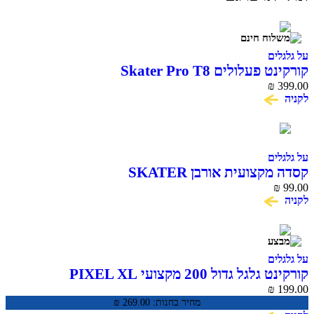
ים
לולים Skater Pro T8
₪
ים
צועית אורבן SKATER
ים
 גדול 200 מקצועי PIXEL XL
₪
מחיר בחנות:
269.00
₪