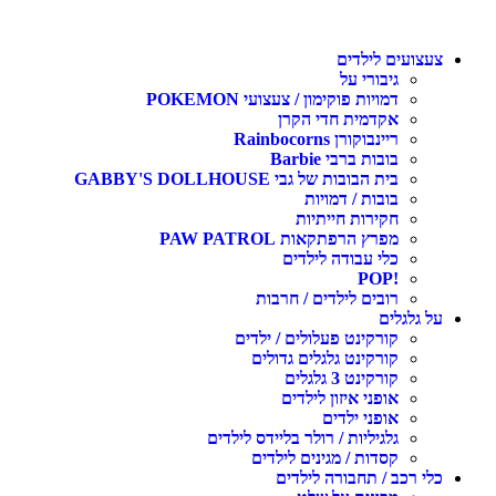
עצועים לילדים
גיבורי על
דמויות פוקימון / צעצועי POKEMON
אקדמית חדי הקרן
ריינבוקורן Rainbocorns
בובות ברבי Barbie
בית הבובות של גבי GABBY'S DOLLHOUSE
בובות / דמויות
חקירות חייתיות
מפרץ הרפתקאות PAW PATROL
כלי עבודה לילדים
!POP
רובים לילדים / חרבות
ל גלגלים
קורקינט פעלולים / ילדים
קורקינט גלגלים גדולים
קורקינט 3 גלגלים
אופני איזון לילדים
אופני ילדים
גלגיליות / רולר בליידס לילדים
קסדות / מגינים לילדים
לי רכב / תחבורה לילדים