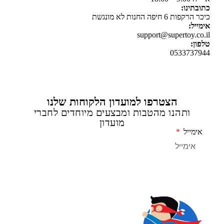
תינו:
ת 6 חיפה החנות לא מונגשת
יל:
support@supertoy.c
ן:
0533737
הצטרפו למועדון הלקוחות שלנו
ותהנו מהטבות ומבצעים מיוחדים לחברי
מועדון
מייל
שליחה