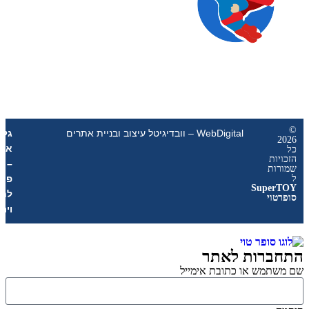
WebDigital – וובדיגיטל עיצוב ובניית אתרים
גליל
אונליין
ת
–
ת
פרסום
Sup
לחנויות
י
וירטואליות
רות לאתר
מש או כתובת אימייל