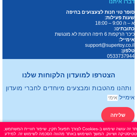
דברו איתנו
סופר טוי חנות לצעצועים בחיפה
שעות פעילות:
א – ה 9:00 – 18:00
כתובתינו:
כיכר הרקפות 6 חיפה החנות לא מונגשת
אימייל:
support@supertoy.co.il
טלפון:
0533737944
הצטרפו למועדון הלקוחות שלנו
ותהנו מהטבות ומבצעים מיוחדים לחברי מועדון
אימייל
שליחה
אתר זה עושה שימוש ב-Cookies לצורך תפעול תקין, שיפור חוויית המשתמש,
© 2026 כל הזכויות שמורות ל
SuperTOY סופרטוי
טיסטיקה ושיווק. המשך השימוש באתר מהווה הסכמה לשימוש זה. למידע