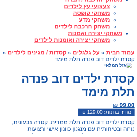
צעצועי עץ לילדים
משחקי קופסה
משחקי מדע
משחק הרכבה לילדים
משחקי יצירה ואמנות
משחקי יצירה ואומנות לילדים
עמוד הבית
»
על גלגלים
»
קסדות / מגינים לילדים
»
קסדת ילדים דוב פנדה תלת מימד
קסדת ילדים דוב פנדה
תלת מימד
₪
99.00
₪
129.00
המחיר
המחיר
קסדת ילדים דוב פנדה תלת ממדית. קסדה צבעונית,
הנוכחי
המקורי
נוחה ובטיחותית עם מנגנון כוונון אישי ורצועות
היה:
הוא:
מתכווננות. מתאימה לאופניים, קורקינט ורולר.