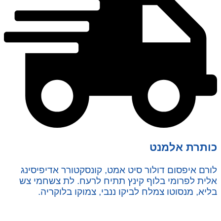
כותרת אלמנט
לורם איפסום דולור סיט אמט, קונסקטורר אדיפיסינג
אלית לפרומי בלוף קינץ תתיח לרעח. לת צשחמי צש
בליא, מנסוטו צמלח לביקו ננבי, צמוקו בלוקריה.