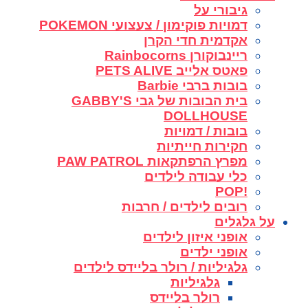
גיבורי על
דמויות פוקימון / צעצועי POKEMON
אקדמית חדי הקרן
ריינבוקורן Rainbocorns
פאטס אלייב PETS ALIVE
בובות ברבי Barbie
בית הבובות של גבי GABBY'S
DOLLHOUSE
בובות / דמויות
חקירות חייתיות
מפרץ הרפתקאות PAW PATROL
כלי עבודה לילדים
!POP
רובים לילדים / חרבות
על גלגלים
אופני איזון לילדים
אופני ילדים
גלגיליות / רולר בליידס לילדים
גלגיליות
רולר בליידס