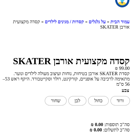
עמוד הבית
»
על גלגלים
»
קסדות / מגינים לילדים
» קסדה מקצועית
אורבן SKATER
קסדה מקצועית אורבן SKATER
₪
99.00
קסדת SKATER אורבן בטיחות, נוחות ועיצוב מעולה לילדים ונוער.
מתאימה לרכיבה על אופניים, קורקינט, רולר וסקייטבורד. היקף ראש 53–
56 ס"מ
צבע
ורוד
כחול
לבן
שחור
סה"כ תוספות:
0.00 ₪
סה"כ לתשלום:
0.00 ₪