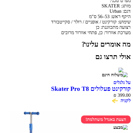
מפרט טכני:
מותג: SKATER
דגם: Urban
היקף ראש: 53–56 ס"מ
שימוש: קורקינט / אופניים / רולר / סקייטבורד
רצועה מתכווננת: כן
מערכת אוורור: כן, פתחי אוורור מרובים
מה אומרים עלינו?
אולי תרצו גם
על גלגלים
קורקינט פעלולים Skater Pro T8
₪
399.00
לקניה
הצעת באנדל משתלמת!