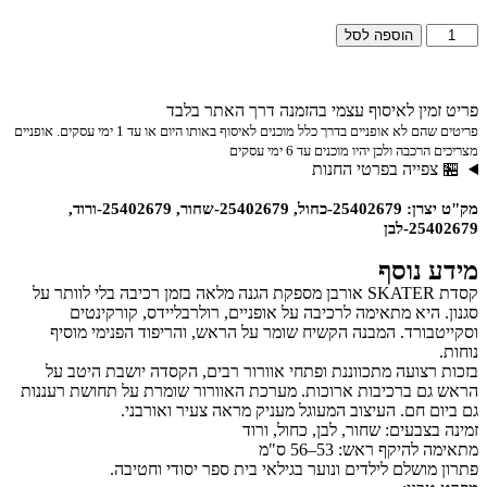
הוספה לסל
פריט זמין לאיסוף עצמי בהזמנה דרך האתר בלבד
פריטים שהם לא אופניים בדרך כלל מוכנים לאיסוף באותו היום או עד 1 ימי עסקים. אופניים
מצריכים הרכבה ולכן יהיו מוכנים עד 6 ימי עסקים
🏪 צפייה בפרטי החנות
מק"ט יצרן: 25402679-כחול, 25402679-שחור, 25402679-ורוד,
25402679-לבן
מידע נוסף
קסדת SKATER אורבן מספקת הגנה מלאה בזמן רכיבה בלי לוותר על
סגנון. היא מתאימה לרכיבה על אופניים, רולרבליידס, קורקינטים
וסקייטבורד. המבנה הקשיח שומר על הראש, והריפוד הפנימי מוסיף
נוחות.
בזכות רצועה מתכווננת ופתחי אוורור רבים, הקסדה יושבת היטב על
הראש גם ברכיבות ארוכות. מערכת האוורור שומרת על תחושת רעננות
גם ביום חם. העיצוב המעוגל מעניק מראה צעיר ואורבני.
זמינה בצבעים: שחור, לבן, כחול, ורוד
מתאימה להיקף ראש: 53–56 ס"מ
פתרון מושלם לילדים ונוער בגילאי בית ספר יסודי וחטיבה.