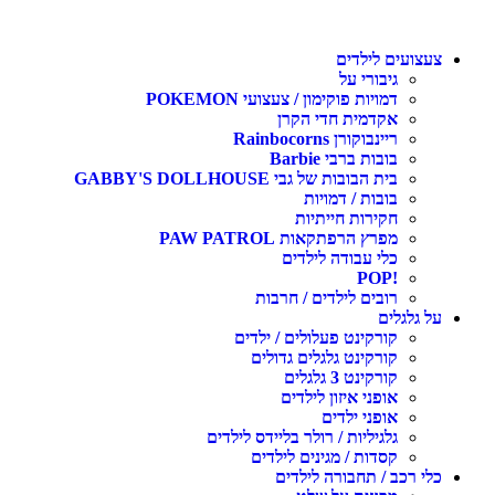
צעצועים לילדים
גיבורי על
דמויות פוקימון / צעצועי POKEMON
אקדמית חדי הקרן
ריינבוקורן Rainbocorns
בובות ברבי Barbie
בית הבובות של גבי GABBY'S DOLLHOUSE
בובות / דמויות
חקירות חייתיות
מפרץ הרפתקאות PAW PATROL
כלי עבודה לילדים
!POP
רובים לילדים / חרבות
על גלגלים
קורקינט פעלולים / ילדים
קורקינט גלגלים גדולים
קורקינט 3 גלגלים
אופני איזון לילדים
אופני ילדים
גלגיליות / רולר בליידס לילדים
קסדות / מגינים לילדים
כלי רכב / תחבורה לילדים