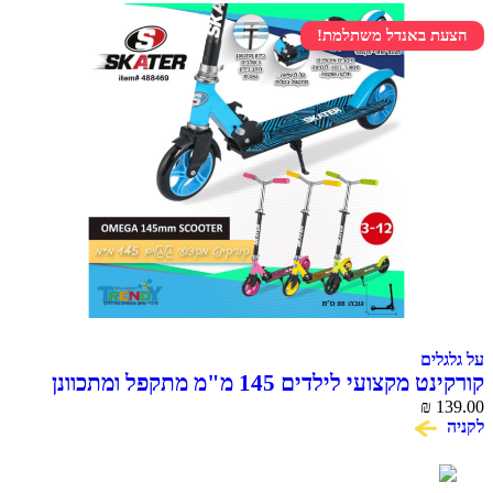
הצעת באנדל משתלמת!
על גלגלים
קורקינט מקצועי לילדים 145 מ"מ מתקפל ומתכוונן
OMEGA
₪
139.00
לקניה