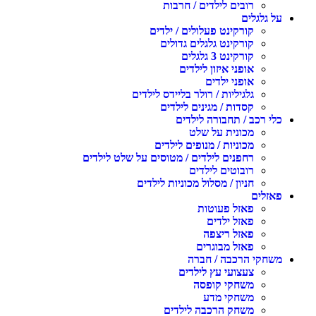
רובים לילדים / חרבות
על גלגלים
קורקינט פעלולים / ילדים
קורקינט גלגלים גדולים
קורקינט 3 גלגלים
אופני איזון לילדים
אופני ילדים
גלגיליות / רולר בליידס לילדים
קסדות / מגינים לילדים
כלי רכב / תחבורה לילדים
מכונית על שלט
מכוניות / מנופים לילדים
רחפנים לילדים / מטוסים על שלט לילדים
רובוטים לילדים
חניון / מסלול מכוניות לילדים
פאזלים
פאזל פעוטות
פאזל ילדים
פאזל ריצפה
פאזל מבוגרים
משחקי הרכבה / חברה
צעצועי עץ לילדים
משחקי קופסה
משחקי מדע
משחק הרכבה לילדים