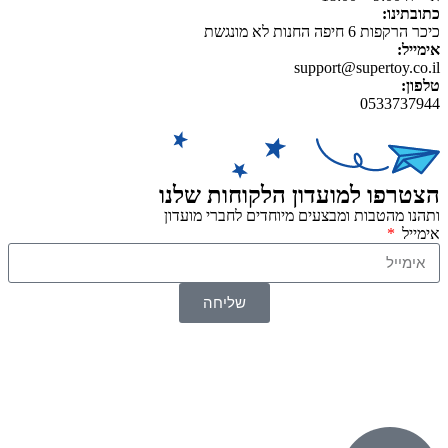
כתובתינו:
כיכר הרקפות 6 חיפה החנות לא מונגשת
אימייל:
support@supertoy.co.il
טלפון:
0533737944
הצטרפו למועדון הלקוחות שלנו
ותהנו מהטבות ומבצעים מיוחדים לחברי מועדון
אימייל
שליחה
© 2026 כל הזכויות שמורות ל
SuperTOY סופרטוי
WebDigital – וובדיגיטל עיצוב ובניית אתרים
גליל אונליין – פרסום לחנויות וירטואליות