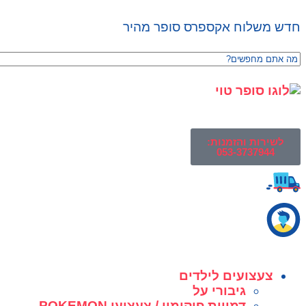
חדש משלוח אקספרס סופר מהיר
לשירות והזמנות:
053-3737944
צעצועים לילדים
גיבורי על
דמויות פוקימון / צעצועי POKEMON