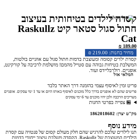
קסדה לילדים בטיחותית בעיצוב
חתול סגול סטאר קיט Raskullz
Cat
₪
189.00
₪
219.00
קסדת ילדים קסומה ומעוצבת בדמות חתול סגול עם אוזניים בולטות,
המשלבת בטיחות גבוהה עם סטייל מהמם! מושלמת לרכיבה על קורקינט,
אופניים, רולרבליידס ועוד.
המלאי אזל
פריט זמין לאיסוף עצמי בהזמנה דרך האתר בלבד
פריטים שהם לא אופניים בדרך כלל מוכנים לאיסוף באותו היום או עד 1 ימי עסקים. אופניים
מצריכים הרכבה ולכן יהיו מוכנים עד 6 ימי עסקים
🏪 צפייה בפרטי החנות
מק"ט יצרן: 1862018602
מידע נוסף
תנו לילדים שלכם להרגיש שהם חלק מעולם קסום של פנטזיה עם קסדת
הילדים המעוצבת של Raskullz. הקסדה משלבת עיצוב ייחודי בדמות