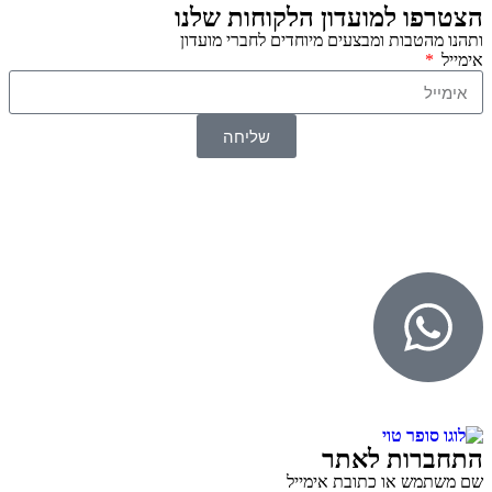
הצטרפו למועדון הלקוחות שלנו
ותהנו מהטבות ומבצעים מיוחדים לחברי מועדון
אימייל
שליחה
© 2026 כל הזכויות שמורות ל
SuperTOY סופרטוי
WebDigital – וובדיגיטל עיצוב ובניית אתרים
גליל אונליין – פרסום לחנויות וירטואליות
התחברות לאתר
שם משתמש או כתובת אימייל