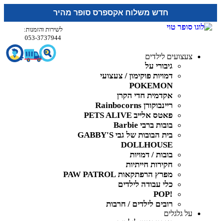
חדש משלוח אקספרס סופר מהיר
לשירות והזמנות:
053-3737944
צעצועים לילדים
גיבורי על
דמויות פוקימון / צעצועי
POKEMON
אקדמית חדי הקרן
ריינבוקורן Rainbocorns
פאטס אלייב PETS ALIVE
בובות ברבי Barbie
בית הבובות של גבי GABBY'S
DOLLHOUSE
בובות / דמויות
חקירות חייתיות
מפרץ הרפתקאות PAW PATROL
כלי עבודה לילדים
!POP
רובים לילדים / חרבות
על גלגלים