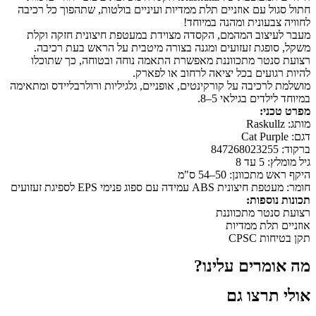
חתול סגול עם אוזניים תלת ממדיות ועיניים בולטות, שתהפוך כל רכיבה
לחוויה צבעונית ומהנה במיוחד!
מעבר לעיצוב המהמם, הקסדה מצוידת במעטפת חיצונית חזקה וקלת
משקל, סופגת זעזועים ומגנה בצורה מיטבית על הראש בעת רכיבה.
רצועת סנטר מתכווננת מאפשרת התאמה נוחה ובטוחה, כך שתוכלו
להיות רגועים בכל יציאה לרחוב או לפארק.
מושלמת לרכיבה על קורקינטים, אופניים, גלגיליות ורולרבליידס ומתאימה
במיוחד לילדים בגילאי 5–8.
מפרט טכני:
מותג: Raskullz
דגם: Cat Purple
ברקוד: 847268023255
גיל מומלץ: 5 עד 8
היקף ראש מתכוונן: 50–54 ס"מ
חומר: מעטפת חיצונית ABS עמידה עם ספוג פנימי EPS לספיגת זעזועים
תכונות נוספות:
רצועת סנטר מתכווננת
אוזניים תלת ממדיות
תקן בטיחות CPSC
מה אומרים עלינו?
אולי תרצו גם