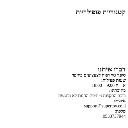
קטגוריות פופולריות
צעצועים לילדים
משחקי הרכבה / חברה
על גלגלים
פאזלים
כלי רכב / תחבורה לילדים
משחקי יצירה ואומנות לילדים
משחקי יצירה ואמנות
דברו איתנו
סופר טוי חנות לצעצועים בחיפה
שעות פעילות:
א – ה 9:00 – 18:00
כתובתינו:
כיכר הרקפות 6 חיפה החנות לא מונגשת
אימייל:
support@supertoy.co.il
טלפון:
0533737944