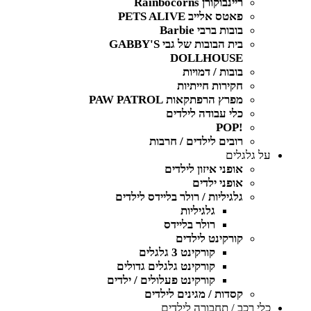
ריינבוקורן Rainbocorns
פאטס אלייב PETS ALIVE
בובות ברבי Barbie
בית הבובות של גבי GABBY'S
DOLLHOUSE
בובות / דמויות
חקירות חייתיות
מפרץ הרפתקאות PAW PATROL
כלי עבודה לילדים
!POP
רובים לילדים / חרבות
על גלגלים
אופני איזון לילדים
אופני ילדים
גלגיליות / רולר בליידס לילדים
גלגיליות
רולר בליידס
קורקינט לילדים
קורקינט 3 גלגלים
קורקינט גלגלים גדולים
קורקינט פעלולים / ילדים
קסדות / מגינים לילדים
כלי רכב / תחבורה לילדים