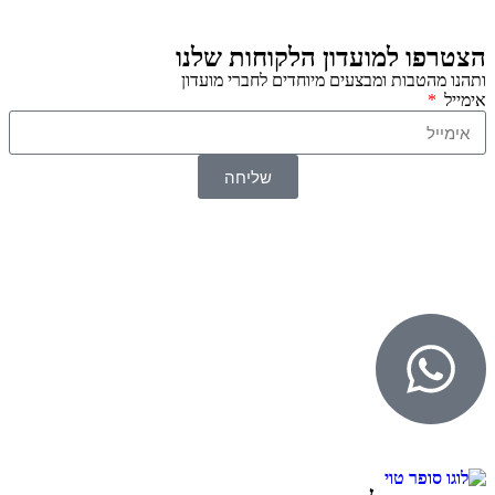
הצטרפו למועדון הלקוחות שלנו
ותהנו מהטבות ומבצעים מיוחדים לחברי מועדון
אימייל
שליחה
© 2026 כל הזכויות שמורות ל
SuperTOY סופרטוי
WebDigital – וובדיגיטל עיצוב ובניית אתרים
גליל אונליין – פרסום לחנויות וירטואליות