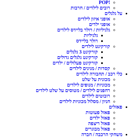
!POP
רובים לילדים / חרבות
על גלגלים
אופני איזון לילדים
אופני ילדים
גלגיליות / רולר בליידס לילדים
גלגיליות
רולר בליידס
קורקינט לילדים
קורקינט 3 גלגלים
קורקינט גלגלים גדולים
קורקינט פעלולים / ילדים
קסדות / מגינים לילדים
כלי רכב / תחבורה לילדים
מכונית על שלט
מכוניות / מנופים לילדים
רחפנים לילדים / מטוסים על שלט לילדים
רובוטים לילדים
חניון / מסלול מכוניות לילדים
פאזלים
פאזל פעוטות
פאזל ילדים
פאזל ריצפה
פאזל מבוגרים
משחקי הרכבה / חברה