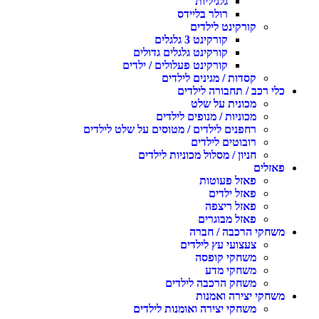
גלגיליות
רולר בליידס
קורקינט לילדים
קורקינט 3 גלגלים
קורקינט גלגלים גדולים
קורקינט פעלולים / ילדים
קסדות / מגינים לילדים
כלי רכב / תחבורה לילדים
מכונית על שלט
מכוניות / מנופים לילדים
רחפנים לילדים / מטוסים על שלט לילדים
רובוטים לילדים
חניון / מסלול מכוניות לילדים
פאזלים
פאזל פעוטות
פאזל ילדים
פאזל ריצפה
פאזל מבוגרים
משחקי הרכבה / חברה
צעצועי עץ לילדים
משחקי קופסה
משחקי מדע
משחק הרכבה לילדים
משחקי יצירה ואמנות
משחקי יצירה ואומנות לילדים