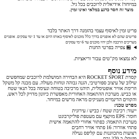
במיוחד! אידיאלית לרוכבים בכל גיל.
מוצר זה חסר כרגע במלאי ואינו זמין.
פריט זמין לאיסוף עצמי בהזמנה דרך האתר בלבד
פריטים שהם לא אופניים בדרך כלל מוכנים לאיסוף באותו היום או עד 1 ימי עסקים. אופניים
מצריכים הרכבה ולכן יהיו מוכנים עד 6 ימי עסקים
🏪 צפייה בפרטי החנות
לא נמצאו מק"טים עבור וריאציות.
מידע נוסף
קסדת ROCKET SPORT היא הבחירה המושלמת לרוכבים שמחפשים
שילוב של עיצוב ספורטיבי, הגנה גבוהה ונוחות מעולה. עם מבנה קל משקל
וזרימת אוויר אופטימלית, תיהנו מרכיבה בטוחה ונעימה בכל תנאי שטח
או כביש. מערכת ההתאמה האחורית מאפשרת כיוונון מדויק לכל ראש,
והקווים הדינמיים מעניקים מראה מרשים במיוחד.
מפרט טכני:
ייעוד: רכיבת שטח / כביש / עירונית
חומר: EPS מוקצף עם מעטפת פוליקרבונט
מערכת התאמה: כפתור אחורי להתאמה אישית
פתחי אוורור: 16 פתחי אוויר רחבים
רצועות מתכווננות עם קליפס נעילה
משקל: כ-270 גרם