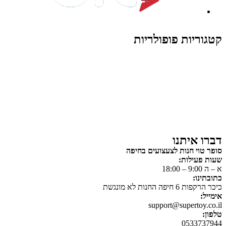
קטגוריות פופולריות
צעצועים לילדים
משחקי הרכבה / חברה
על גלגלים
פאזלים
כלי רכב / תחבורה לילדים
משחקי יצירה ואומנות לילדים
משחקי יצירה ואמנות
דברו איתנו
סופר טוי חנות לצעצועים בחיפה
שעות פעילות:
א – ה 9:00 – 18:00
כתובתינו:
כיכר הרקפות 6 חיפה החנות לא מונגשת
אימייל:
support@supertoy.co.il
טלפון:
0533737944