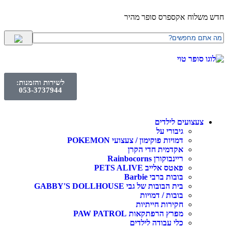
חדש משלוח אקספרס סופר מהיר
לשירות והזמנות:
053-3737944
צעצועים לילדים
גיבורי על
דמויות פוקימון / צעצועי POKEMON
אקדמית חדי הקרן
ריינבוקורן Rainbocorns
פאטס אלייב PETS ALIVE
בובות ברבי Barbie
בית הבובות של גבי GABBY'S DOLLHOUSE
בובות / דמויות
חקירות חייתיות
מפרץ הרפתקאות PAW PATROL
כלי עבודה לילדים