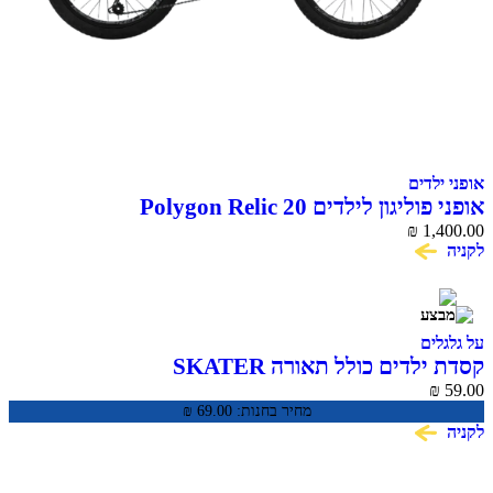
דים
ון לילדים Polygon Relic 20
₪
1,
ים
דים כולל תאורה SKATER
מחיר בחנות:
69.00
₪