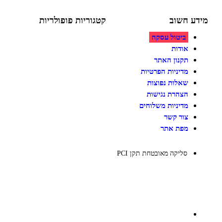
ע חשוב
קטגוריות פופולריות
ביטול עסקה
צעצועים לילדים
משחקי הרכבה / חברה
אודות
על גלגלים
תקנון האתר
פאזלים
מדיניות הפרטיות
כלי רכב / תחבורה לילדים
משחקי יצירה ואומנות לילדים
שאלות נפוצות
משחקי יצירה ואמנות
הצהרת נגישות
מדיניות משלוחים
צור קשר
מפת אתר
סליקה מאובטחת תקן PCI