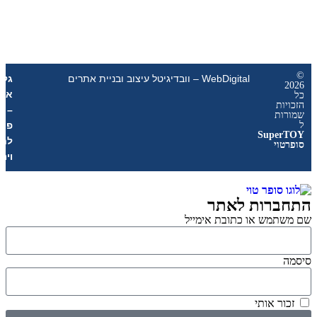
WebDigital – וובדיגיטל עיצוב ובניית אתרים
גליל
אונליין
ת
–
ת
פרסום
Sup
לחנויות
י
וירטואליות
רות לאתר
מש או כתובת אימייל
 אותי