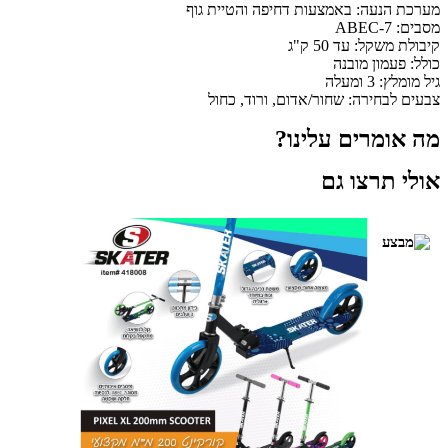
נעה: באמצעות דחיפה והטיית גוף
A
קל: עד 50 ק"ג
עמון מובנה
ומעלה
בחירה: שחור/אדום, ורוד, כחול
מרים עלינו?
תרצו גם