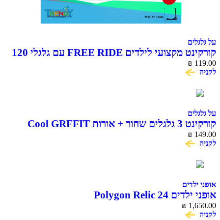
ים
קורקינט מקצועי לילדים FREE RIDE עם גלגלי 120
₪
ים
ות Cool GRFFIT
₪
דים
Polygon Relic 2
₪
1,