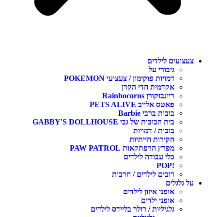
עצועים לילדים
גיבורי על
דמויות פוקימון / צעצועי POKEMON
אקדמית חדי הקרן
ריינבוקורן Rainbocorns
פאטס אלייב PETS ALIVE
בובות ברבי Barbie
בית הבובות של גבי GABBY'S DOLLHOUSE
בובות / דמויות
חקירות חייתיות
מפרץ הרפתקאות PAW PATROL
כלי עבודה לילדים
!POP
רובים לילדים / חרבות
ל גלגלים
אופני איזון לילדים
אופני ילדים
גלגיליות / רולר בליידס לילדים