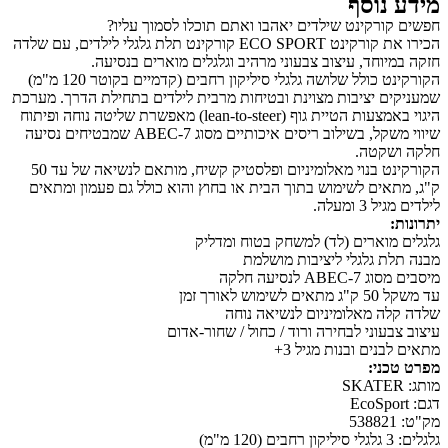
נוסף
ורקינט שילדים יאהבו ואתם תוכלו לסמוך עליו?
הכירו את קורקינט ECO SPORT קורקינט תלת גלגלי לילדים, עם שלדה
יוחד, עיצוב צבעוני מרהיב וגלגלים מוארים בנסיעה.
הקורקינט כולל שלושה גלגלי סיליקון רחבים (קדמיים בקוטר 120 מ"מ)
ם יציבות מצוינת ובטיחות מרבית לילדים בתחילת הדרך. מערכת
היגוי באמצעות הטיית גוף (lean-to-steer) מאפשרת שליטה נוחה ופיתוח
שיווי משקל, בשילוב ריסים איכותיים מסוג ABEC-7 שמבטיחים נסיעה
שקטה.
הקורקינט בנוי מאלומיניום ופלסטיק קשיח, מותאם לנשיאה של עד 50
אים לשימוש בתוך הבית או בחוץ והוא כולל גם פעמון ומתאים
 ומעלה.
מוארים (לד) למשחק בטוח ומדליק
ת גלגלי ליציבות מושלמת
A לנסיעה חלקה
 לאורך זמן
ה מאלומיניום לנשיאה נוחה
בעוני לבחירה ורוד / כחול / שחור-אדום
נים ובנות מגיל 3+
ני:
)