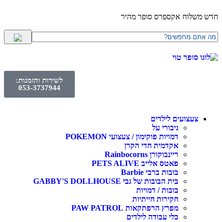
לוח אקספרס סופר מהיר
לשירות והזמנות:
053-3737944
עצועים לילדים
גיבורי על
דמויות פוקימון / צעצועי POKEMON
אקדמית חדי הקרן
ריינבוקורן Rainbocorns
פאטס אלייב PETS ALIVE
בובות ברבי Barbie
בית הבובות של גבי GABBY'S DOLLHOUSE
בובות / דמויות
חקירות חייתיות
מפרץ הרפתקאות PAW PATROL
כלי עבודה לילדים