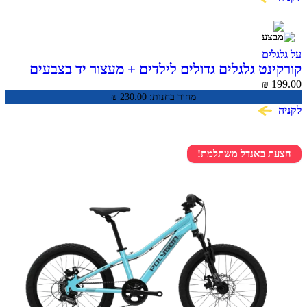
ים
ט גלגלים גדולים לילדים + מעצור יד בצבעים
CLASSIC
₪
מחיר בחנות:
230.00
₪
 באנדל משתלמת!