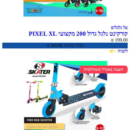
ים
 גדול 200 מקצועי PIXEL XL
₪
מחיר בחנות:
269.00
₪
 באנדל משתלמת!