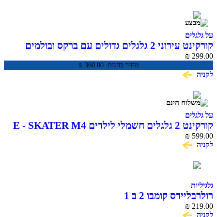
ים
קורקינט עירוני 2 גלגלים גדולים עם ברקס ובולמים
CITY SC
₪
מחיר בחנות:
360.00
₪
ים
ם E - SKATER M4
₪
ידס קומבו 2 ב 1
₪