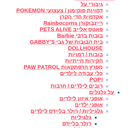
גיבורי על
דמויות פוקימון / צעצועי POKEMON
אקדמית חדי הקרן
ריינבוקורן Rainbocorns
פאטס אלייב PETS ALIVE
בובות ברבי Barbie
בית הבובות של גבי GABBY'S
DOLLHOUSE
בובות / דמויות
חקירות חייתיות
מפרץ הרפתקאות PAW PATROL
כלי עבודה לילדים
!POP
רובים לילדים / חרבות
על גלגלים
אופני איזון לילדים
אופני ילדים
גלגיליות / רולר בליידס לילדים
גלגיליות
רולר בליידס