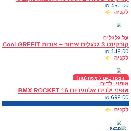
לפריסטייל וסקייטפארק
₪
450.00
לקניה
על גלגלים
קורקינט 3 גלגלים שחור + אורות Cool GRFFIT
₪
149.00
לקניה
הצעת באנדל משתלמת!
אופני ילדים
אופני ילדים אלומיניום BMX ROCKET 16
₪
699.00
מחיר בחנות:
750.00
₪
לקניה