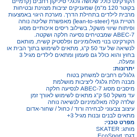
הקורקינט כולל שלושה גלגלי סיליקון רחבים (קדמיים
בקוטר 120 מ"מ) שמעניקים יציבות מצוינת ובטיחות
מרבית לילדים בתחילת הדרך. מערכת היגוי באמצעות
הטיית גוף (lean-to-steer) מאפשרת שליטה נוחה
ופיתוח שיווי משקל, בשילוב ריסים איכותיים מסוג
ABEC-7 שמבטיחים נסיעה חלקה ושקטה.
הקורקינט בנוי מאלומיניום ופלסטיק קשיח, מותאם
לנשיאה של עד 50 ק"ג, מתאים לשימוש בתוך הבית או
בחוץ והוא כולל גם פעמון ומתאים לילדים מגיל 3
ומעלה.
יתרונות:
גלגלים רחבים למשחק בטוח
מבנה תלת גלגלי ליציבות מושלמת
מיסבים מסוג ABEC-7 לנסיעה חלקה
עד משקל 50 ק"ג מתאים לשימוש לאורך זמן
שלדה קלה מאלומיניום לנשיאה נוחה
עיצוב צבעוני לבחירה ורוד / כחול / שחור-אדום
מתאים לבנים ובנות מגיל 3+
מפרט טכני:
מותג: SKATER
דגם: EcoSport