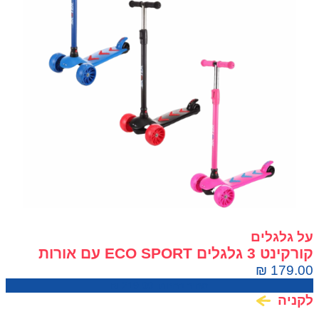
על גלגלים
קורקינט 3 גלגלים ECO SPORT עם אורות
לילדים
₪
179.00
מחיר בחנות:
219.00
₪
לקניה