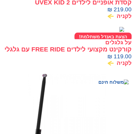
קסדת אופניים לילדים UVEX KID 2
₪
219.00
לקניה
הצעת באנדל משתלמת!
על גלגלים
קורקינט מקצועי לילדים FREE RIDE עם גלגלי
120 מ"מ
₪
119.00
לקניה