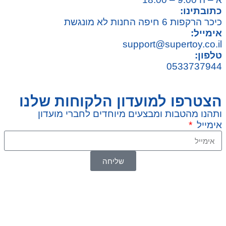
כתובתינו:
כיכר הרקפות 6 חיפה החנות לא מונגשת
אימייל:
support@supertoy.co.il
טלפון:
0533737944
הצטרפו למועדון הלקוחות שלנו
ותהנו מהטבות ומבצעים מיוחדים לחברי מועדון
אימייל
שליחה
© 2026 כל הזכויות שמורות ל
SuperTOY סופרטוי
WebDigital – וובדיגיטל עיצוב ובניית אתרים
גליל אונליין – פרסום לחנויות וירטואליות