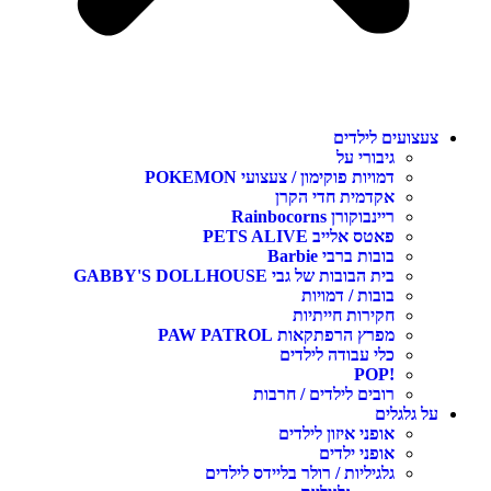
עצועים לילדים
גיבורי על
דמויות פוקימון / צעצועי POKEMON
אקדמית חדי הקרן
ריינבוקורן Rainbocorns
פאטס אלייב PETS ALIVE
בובות ברבי Barbie
בית הבובות של גבי GABBY'S DOLLHOUSE
בובות / דמויות
חקירות חייתיות
מפרץ הרפתקאות PAW PATROL
כלי עבודה לילדים
!POP
רובים לילדים / חרבות
ל גלגלים
אופני איזון לילדים
אופני ילדים
גלגיליות / רולר בליידס לילדים