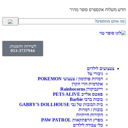
לוח אקספרס סופר מהיר
לשירות והזמנות:
053-3737944
עצועים לילדים
גיבורי על
דמויות פוקימון / צעצועי POKEMON
אקדמית חדי הקרן
ריינבוקורן Rainbocorns
פאטס אלייב PETS ALIVE
בובות ברבי Barbie
בית הבובות של גבי GABBY'S DOLLHOUSE
בובות / דמויות
חקירות חייתיות
מפרץ הרפתקאות PAW PATROL
כלי עבודה לילדים