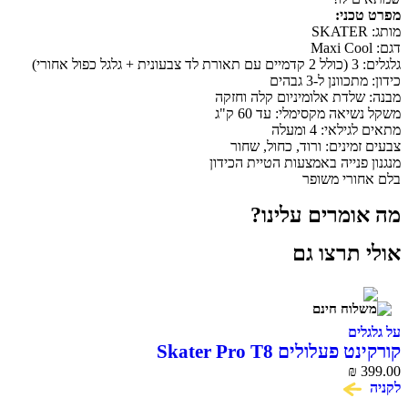
ני:
י)
ונן ל-3 גבהים
לדת אלומיניום קלה וחזקה
אה מקסימלי: עד 60 ק"ג
י: 4 ומעלה
ינים: ורוד, כחול, שחור
פנייה באמצעות הטיית הכידון
רי משופר
מרים עלינו?
תרצו גם
ים
לולים Skater Pro T8
₪