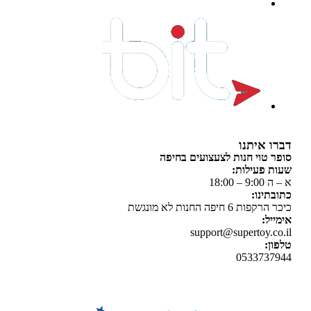
 איתנו
 טוי חנות לצעצועים בחיפה
 פעילות:
 18:00
תינו:
ת 6 חיפה החנות לא מונגשת
יל:
support@supertoy.c
ן:
0533737