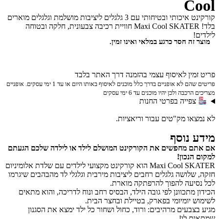
C
קורקינט איכותי ובטיחותי עם 3 גלגלים ליציבות מושלמת וגלגלים מוארים
בלד! Maxi Cool SKATER חוויית רכיבה צבעונית, חלקה ובטוחה
ה חסר כרגע במלאי ואינו זמין.
ין לאיסוף עצמי בהזמנה דרך האתר בלבד
פריטים שהם לא אופניים בדרך כלל מוכנים לאיסוף באותו היום או עד 1 ימי עסקים. אופניים
ה ולכן יהיו מוכנים עד 6 ימי עסקים
ייה בפרטי החנות
ו מק"טים עבור וריאציות.
נוסף
 מחפשים את הקורקינט המושלם לילד או לילדה שלכם הגעתם
נכון!
Maxi Cool SKATER הוא קורקינט מקצועי לילדים עם שלדת אלומיניום
לושה גלגלים רחבים ליציבות מירבית וגלגלי לד מהבהבים שיגרמו
עה להפוך להרפתקה מוארת.
מתכוונן לפי גובה הילד, הבסיס רחב ונוח לדריכה, והוא מתאים
יומיומי בפארק, בטיילת ובחצר הבית.
בעים מרהיבים: ורוד, כחול ושחור כל ילד ימצא את הסגנון
 לו!