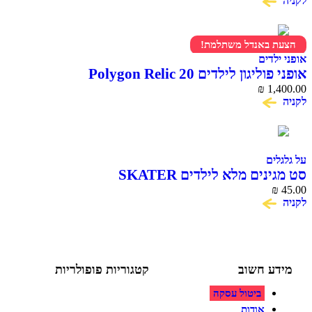
 באנדל משתלמת!
דים
ון לילדים Polygon Relic 20
₪
1,
ים
ים מלא לילדים SKATER
ע חשוב
קטגוריות פופולריות
ביטול עסקה
צעצועים לילדים
משחקי הרכבה / חברה
אודות