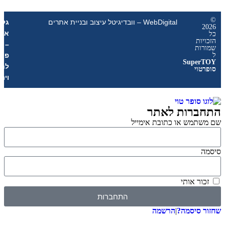
WebDigital – וובדיגיטל עיצוב ובניית אתרים
גליל
אונליין
ת
–
ת
פרסום
Sup
לחנויות
י
וירטואליות
רות לאתר
מש או כתובת אימייל
 אותי
התחברות
סיסמה?
|
הרשמה