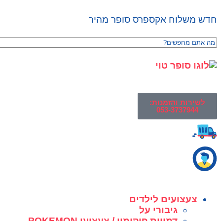
חדש משלוח אקספרס סופר מהיר
לשירות והזמנות:
053-3737944
צעצועים לילדים
גיבורי על
דמויות פוקימון / צעצועי POKEMON