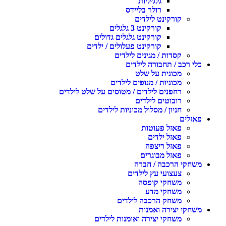
גלגיליות
רולר בליידס
קורקינט לילדים
קורקינט 3 גלגלים
קורקינט גלגלים גדולים
קורקינט פעלולים / ילדים
קסדות / מגינים לילדים
כלי רכב / תחבורה לילדים
מכונית על שלט
מכוניות / מנופים לילדים
רחפנים לילדים / מטוסים על שלט לילדים
רובוטים לילדים
חניון / מסלול מכוניות לילדים
פאזלים
פאזל פעוטות
פאזל ילדים
פאזל ריצפה
פאזל מבוגרים
משחקי הרכבה / חברה
צעצועי עץ לילדים
משחקי קופסה
משחקי מדע
משחק הרכבה לילדים
משחקי יצירה ואמנות
משחקי יצירה ואומנות לילדים