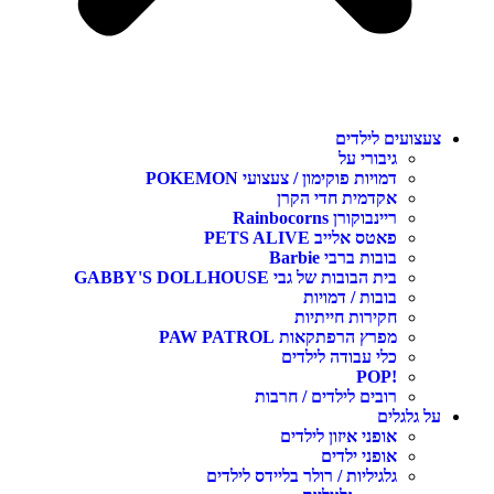
צעצועים לילדים
גיבורי על
דמויות פוקימון / צעצועי POKEMON
אקדמית חדי הקרן
ריינבוקורן Rainbocorns
פאטס אלייב PETS ALIVE
בובות ברבי Barbie
בית הבובות של גבי GABBY'S DOLLHOUSE
בובות / דמויות
חקירות חייתיות
מפרץ הרפתקאות PAW PATROL
כלי עבודה לילדים
!POP
רובים לילדים / חרבות
על גלגלים
אופני איזון לילדים
אופני ילדים
גלגיליות / רולר בליידס לילדים