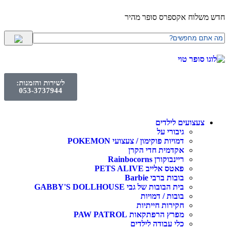
חדש משלוח אקספרס סופר מהיר
לשירות והזמנות:
053-3737944
צעצועים לילדים
גיבורי על
דמויות פוקימון / צעצועי POKEMON
אקדמית חדי הקרן
ריינבוקורן Rainbocorns
פאטס אלייב PETS ALIVE
בובות ברבי Barbie
בית הבובות של גבי GABBY'S DOLLHOUSE
בובות / דמויות
חקירות חייתיות
מפרץ הרפתקאות PAW PATROL
כלי עבודה לילדים