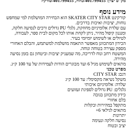
מק"ט יצרן: 401799455-כחול, 401799455-טורקיז
מידע נוסף
קורקינט SKATER CITY STAR הוא הבחירה המושלמת למי שמחפש
נוחות, יציבות ואיכות בדרכים.
עם שלדת אלומיניום מחוזקת, גלגלי PU גדולים ורכים לנסיעה חלקה,
ומנגנון קיפול מהיר, ניתן לקחת אותו לכל מקום לבית ספר, לעבודה,
לטיולים או לשימוש יומיומי בעיר.
הכידון המתכוונן מאפשר התאמה מושלמת למשתמש, והבלם האחורי
מספק עצירה בטוחה ונוחה.
המשטח רחב ונוח לדריכה, מה שמעניק יציבות וביטחון גם בזמן נסיעה
מהירה.
מתאים לשימוש מגיל 6 ועד מבוגרים הודות לעמידות של עד 100 ק״ג.
מפרט טכני
דגם: CITY STAR
משקל נשיאה מקסימלי: עד 100 ק״ג
שלדה: אלומיניום איכותי
גלגלים: PU גדולים לספיגת זעזועים
כידון מתכוונן בגובה
בלם אחורי
מתקפל במהירות ובקלות
מתאים לגילאי 6+
יתרונות
נסיעה חלקה ונעימה
יציב ובטוח