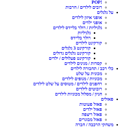
!POP
רובים לילדים / חרבות
על גלגלים
אופני איזון לילדים
אופני ילדים
גלגיליות / רולר בליידס לילדים
גלגיליות
רולר בליידס
קורקינט לילדים
קורקינט 3 גלגלים
קורקינט גלגלים גדולים
קורקינט פעלולים / ילדים
קסדות / מגינים לילדים
כלי רכב / תחבורה לילדים
מכונית על שלט
מכוניות / מנופים לילדים
רחפנים לילדים / מטוסים על שלט לילדים
רובוטים לילדים
חניון / מסלול מכוניות לילדים
פאזלים
פאזל פעוטות
פאזל ילדים
פאזל ריצפה
פאזל מבוגרים
משחקי הרכבה / חברה