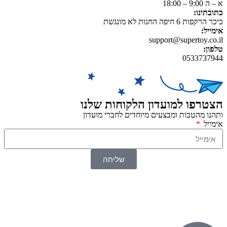
א – ה 9:00 – 18:00
כתובתינו:
כיכר הרקפות 6 חיפה החנות לא מונגשת
אימייל:
support@supertoy.co.il
טלפון:
0533737944
הצטרפו למועדון הלקוחות שלנו
ותהנו מהטבות ומבצעים מיוחדים לחברי מועדון
אימייל
שליחה
© 2026 כל הזכויות שמורות ל
SuperTOY סופרטוי
WebDigital – וובדיגיטל עיצוב ובניית אתרים
גליל אונליין – פרסום לחנויות וירטואליות