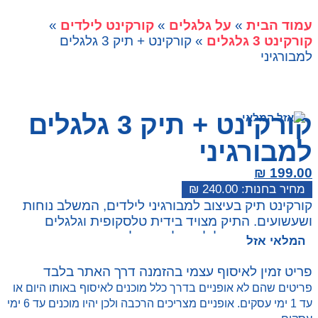
עמוד הבית
»
על גלגלים
»
קורקינט לילדים
»
קורקינט 3 גלגלים
» קורקינט + תיק 3 גלגלים
למבורגיני
קורקינט + תיק 3 גלגלים
למבורגיני
₪
199.00
₪
240.00
קורקינט תיק בעיצוב למבורגיני לילדים, המשלב נוחות
ושעשועים. התיק מצויד בידית טלסקופית וגלגלים
חזקים, ומאפשר לילדים לנוע בקלות עם תיקיהם תוך
המלאי אזל
כדי הנאה מהרכיבה.
פריט זמין לאיסוף עצמי בהזמנה דרך האתר בלבד
פריטים שהם לא אופניים בדרך כלל מוכנים לאיסוף באותו היום או
עד 1 ימי עסקים. אופניים מצריכים הרכבה ולכן יהיו מוכנים עד 6 ימי