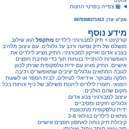
עסקים
🏪 צפייה בפרטי החנות
מק"ט יצרן: 6970308371413
מידע נוסף
קורקינט + תיק למבורגיני לילדים
מתקפל
הוא שילוב
מושלם של תיק נסיעה ורכב על גלגלים. עם עיצוב מלהיב
בצבע אדום ואייקון למבורגיני, התיק מציע לילדים את
האפשרות להתנייד בנוחות תוך כדי סחיבת חפצים
אישיים. התיק מגיע עם ידית טלסקופית שניתן לכוון
לגובה המתאים וגלגלים יציבים שמאפשרים רכיבה
חלקה ומבוקר. אידיאלי לטיולים, לבית הספר או לשעות
הפנאי. תעזרו לילדים ליהנות משילוב של כיף ונוחות בכל
מקום שהם הולכים.
עיצוב למבורגיני צבע אדום
גלגלים חזקים ומסיביים
ידית טלסקופית מתכווננת
מתאים לילדים בגילאי 3-8
קיבולת תיק נוחה לאחסון חפצים אישיים
תיק עשוי חומר עמיד ואיכותי