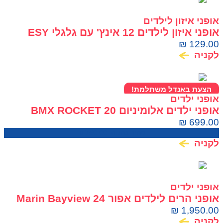
אופני איזון לילדים
אופני איזון לילדים 12 אינץ' עם גלגלי ESY
WAY EVA
₪
129.00
לקניה
הצעת באנדל משתלמת!
אופני ילדים
אופני ילדים אלומיניום BMX ROCKET 20
₪
699.00
מחיר בחנות:
750.00
₪
לקניה
אופני ילדים
אופני הרים לילדים אפור 24 Marin Bayview
Trail
₪
1,950.00
לקניה