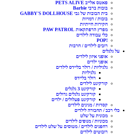
פאטס אלייב PETS ALIVE
בובות ברבי Barbie
בית הבובות של גבי GABBY'S DOLLHOUSE
בובות / דמויות
חקירות חייתיות
מפרץ הרפתקאות PAW PATROL
כלי עבודה לילדים
!POP
רובים לילדים / חרבות
על גלגלים
אופני איזון לילדים
אופני ילדים
גלגיליות / רולר בליידס לילדים
גלגיליות
רולר בליידס
קורקינט לילדים
קורקינט 3 גלגלים
קורקינט גלגלים גדולים
קורקינט פעלולים / ילדים
קסדות / מגינים לילדים
כלי רכב / תחבורה לילדים
מכונית על שלט
מכוניות / מנופים לילדים
רחפנים לילדים / מטוסים על שלט לילדים
רובוטים לילדים