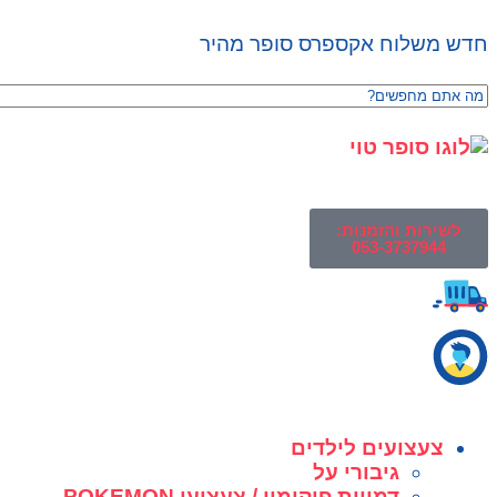
חדש משלוח אקספרס סופר מהיר
לשירות והזמנות:
053-3737944
צעצועים לילדים
גיבורי על
דמויות פוקימון / צעצועי POKEMON