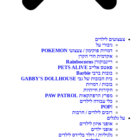
עצועים לילדים
גיבורי על
דמויות פוקימון / צעצועי POKEMON
אקדמית חדי הקרן
ריינבוקורן Rainbocorns
פאטס אלייב PETS ALIVE
בובות ברבי Barbie
בית הבובות של גבי GABBY'S DOLLHOUSE
בובות / דמויות
חקירות חייתיות
מפרץ הרפתקאות PAW PATROL
כלי עבודה לילדים
!POP
רובים לילדים / חרבות
ל גלגלים
אופני איזון לילדים
אופני ילדים
גלגיליות / רולר בליידס לילדים