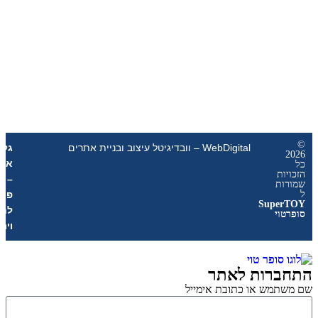
WebDigital – וובדיגיטל עיצוב ובניית אתרים
גליל
אונליין
ת
–
ת
פרסום
Sup
לחנויות
י
וירטואליות
רות לאתר
מש או כתובת אימייל