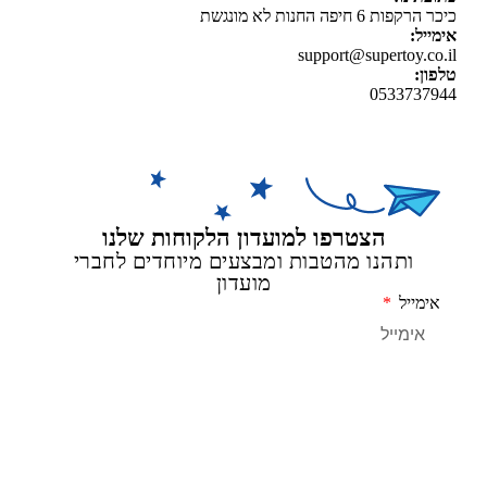
ת 6 חיפה החנות לא מונגשת
יל:
support@supertoy.c
ן:
0533737
הצטרפו למועדון הלקוחות שלנו
ותהנו מהטבות ומבצעים מיוחדים לחברי
מועדון
מייל
שליחה