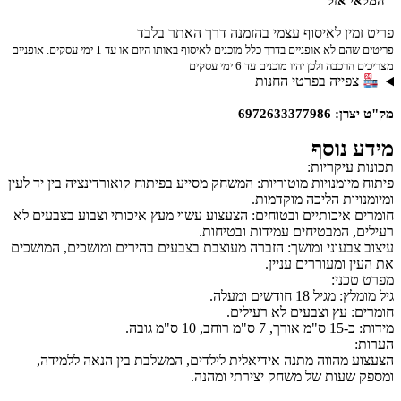
 אזל
לב.
ין לאיסוף עצמי בהזמנה דרך האתר בלבד
פריטים שהם לא אופניים בדרך כלל מוכנים לאיסוף באותו היום או עד 1 ימי עסקים. אופניים
ה ולכן יהיו מוכנים עד 6 ימי עסקים
ייה בפרטי החנות
69726333
נוסף
עיקריות:
יומנויות מוטוריות: המשחק מסייע בפיתוח קואורדינציה בין יד לעין
יות הליכה מוקדמות.
איכותיים ובטוחים: הצעצוע עשוי מעץ איכותי וצבוע בצבעים לא
 המבטיחים עמידות ובטיחות.
בעוני ומושך: הזברה מעוצבת בצבעים בהירים ומושכים, המושכים
ומעוררים עניין.
ני:
 18 חודשים ומעלה.
 עץ וצבעים לא רעילים.
ס"מ גובה.
מהווה מתנה אידיאלית לילדים, המשלבת בין הנאה ללמידה,
עות של משחק יצירתי ומהנה.