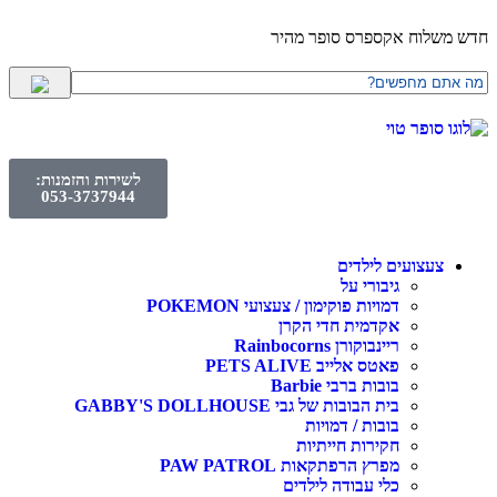
לוח אקספרס סופר מהיר
לשירות והזמנות:
053-3737944
עצועים לילדים
גיבורי על
דמויות פוקימון / צעצועי POKEMON
אקדמית חדי הקרן
ריינבוקורן Rainbocorns
פאטס אלייב PETS ALIVE
בובות ברבי Barbie
בית הבובות של גבי GABBY'S DOLLHOUSE
בובות / דמויות
חקירות חייתיות
מפרץ הרפתקאות PAW PATROL
כלי עבודה לילדים