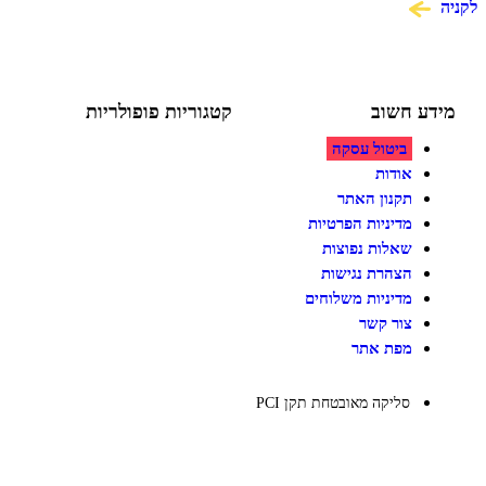
ע חשוב
קטגוריות פופולריות
ביטול עסקה
צעצועים לילדים
משחקי הרכבה / חברה
אודות
על גלגלים
תקנון האתר
פאזלים
מדיניות הפרטיות
כלי רכב / תחבורה לילדים
משחקי יצירה ואומנות לילדים
שאלות נפוצות
משחקי יצירה ואמנות
הצהרת נגישות
מדיניות משלוחים
צור קשר
מפת אתר
סליקה מאובטחת תקן PCI