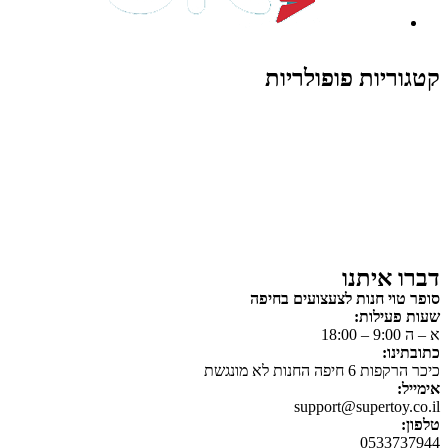
קטגוריות פופולריות
צעצועים לילדים
משחקי הרכבה / חברה
על גלגלים
פאזלים
כלי רכב / תחבורה לילדים
משחקי יצירה ואומנות לילדים
משחקי יצירה ואמנות
דברו איתנו
סופר טוי חנות לצעצועים בחיפה
שעות פעילות:
א – ה 9:00 – 18:00
כתובתינו:
כיכר הרקפות 6 חיפה החנות לא מונגשת
אימייל:
support@supertoy.co.il
טלפון:
0533737944