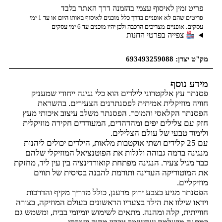
פריט זמין לאיסוף עצמי בהזמנה דרך האתר בלבד
פריטים שהם לא אופניים בדרך כלל מוכנים לאיסוף באותו היום או עד 1 ימי
עסקים. אופניים מצריכים הרכבה ולכן יהיו מוכנים עד 6 ימי עסקים
צפייה בפרטי החנות
מק"ט יצרן: 693493259088
מידע נוסף
פסנתר עץ אלקטרוני לילדים הוא כלי נגינה ייחודי שמעניק
חוויה מוזיקלית אמיתית לפסנתרנים הצעירים. בהשראת
הפסנתר הקלאסי והמוכר. הפסנתר משלב עיצוב איכותי מעץ
חזק עם צלילים יפים ומהדהדים, המעודדים חקירה מוזיקלית
ולימוד טבעי של עולם הצלילים.
עם 25 קלידים ושתי אוקטבות מלאות, הילדים יכולים ליהנות
מנגינה ברמה גבוהה ולגלות את הפוטנציאל המוזיקלי שלהם
כבר מגיל צעיר. הנגינה מפתחת קואורדינציה בין עין ליד, מחזקת
את המוטוריקה העדינה ותורמת להבנה בסיסית של תווים
מוזיקליים.
הפסנתר מגיע בצבע ירוק מרענן, כולל מדריך מקיף והדרכות
וידאו שילוו את הילד בצעדיו הראשונים בעולם המוזיקה, בצורה
חווייתית, קלה ומהנה. מתאים לשימוש יומיומי בבית, ומשמש גם