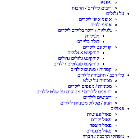
!POP
רובים לילדים / חרבות
על גלגלים
אופני איזון לילדים
אופני ילדים
גלגיליות / רולר בליידס לילדים
גלגיליות
רולר בליידס
קורקינט לילדים
קורקינט 3 גלגלים
קורקינט גלגלים גדולים
קורקינט פעלולים / ילדים
קסדות / מגינים לילדים
כלי רכב / תחבורה לילדים
מכונית על שלט
מכוניות / מנופים לילדים
רחפנים לילדים / מטוסים על שלט לילדים
רובוטים לילדים
חניון / מסלול מכוניות לילדים
פאזלים
פאזל פעוטות
פאזל ילדים
פאזל ריצפה
פאזל מבוגרים
משחקי הרכבה / חברה