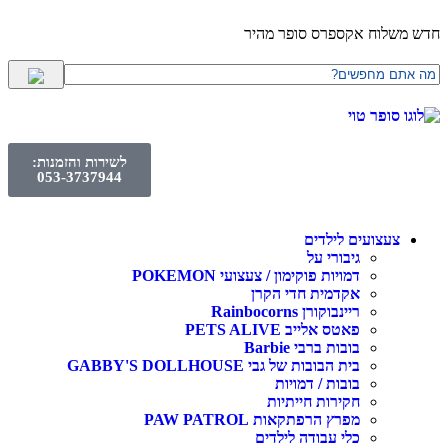
חדש משלוח אקספרס סופר מהיר
לשירות והזמנות:
053-3737944
צעצועים לילדים
גיבורי על
דמויות פוקימון / צעצועי POKEMON
אקדמית חדי הקרן
ריינבוקורן Rainbocorns
פאטס אלייב PETS ALIVE
בובות ברבי Barbie
בית הבובות של גבי GABBY'S DOLLHOUSE
בובות / דמויות
חקירות חייתיות
מפרץ הרפתקאות PAW PATROL
כלי עבודה לילדים