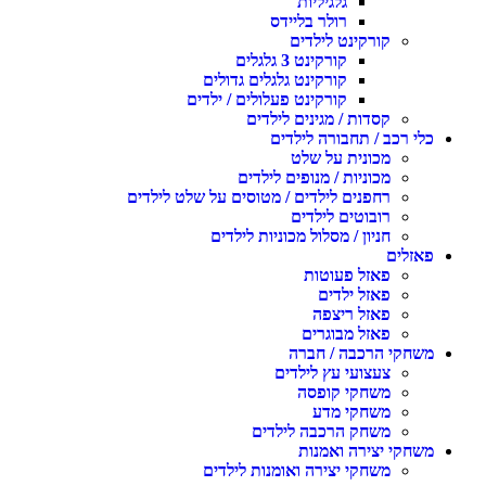
גלגיליות
רולר בליידס
קורקינט לילדים
קורקינט 3 גלגלים
קורקינט גלגלים גדולים
קורקינט פעלולים / ילדים
קסדות / מגינים לילדים
כלי רכב / תחבורה לילדים
מכונית על שלט
מכוניות / מנופים לילדים
רחפנים לילדים / מטוסים על שלט לילדים
רובוטים לילדים
חניון / מסלול מכוניות לילדים
פאזלים
פאזל פעוטות
פאזל ילדים
פאזל ריצפה
פאזל מבוגרים
משחקי הרכבה / חברה
צעצועי עץ לילדים
משחקי קופסה
משחקי מדע
משחק הרכבה לילדים
משחקי יצירה ואמנות
משחקי יצירה ואומנות לילדים