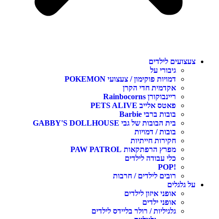
צעצועים לילדים
גיבורי על
דמויות פוקימון / צעצועי POKEMON
אקדמית חדי הקרן
ריינבוקורן Rainbocorns
פאטס אלייב PETS ALIVE
בובות ברבי Barbie
בית הבובות של גבי GABBY'S DOLLHOUSE
בובות / דמויות
חקירות חייתיות
מפרץ הרפתקאות PAW PATROL
כלי עבודה לילדים
!POP
רובים לילדים / חרבות
על גלגלים
אופני איזון לילדים
אופני ילדים
גלגיליות / רולר בליידס לילדים