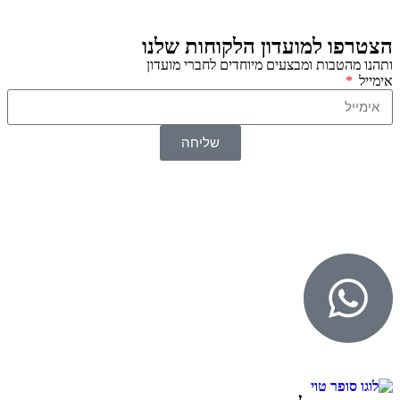
הצטרפו למועדון הלקוחות שלנו
ותהנו מהטבות ומבצעים מיוחדים לחברי מועדון
אימייל
שליחה
© 2026 כל הזכויות שמורות ל
SuperTOY סופרטוי
WebDigital – וובדיגיטל עיצוב ובניית אתרים
גליל אונליין – פרסום לחנויות וירטואליות