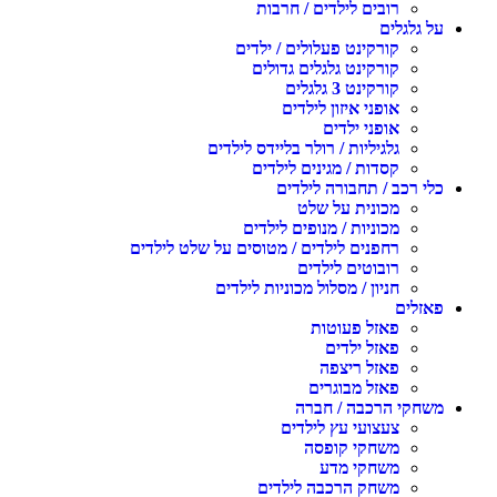
רובים לילדים / חרבות
על גלגלים
קורקינט פעלולים / ילדים
קורקינט גלגלים גדולים
קורקינט 3 גלגלים
אופני איזון לילדים
אופני ילדים
גלגיליות / רולר בליידס לילדים
קסדות / מגינים לילדים
כלי רכב / תחבורה לילדים
מכונית על שלט
מכוניות / מנופים לילדים
רחפנים לילדים / מטוסים על שלט לילדים
רובוטים לילדים
חניון / מסלול מכוניות לילדים
פאזלים
פאזל פעוטות
פאזל ילדים
פאזל ריצפה
פאזל מבוגרים
משחקי הרכבה / חברה
צעצועי עץ לילדים
משחקי קופסה
משחקי מדע
משחק הרכבה לילדים