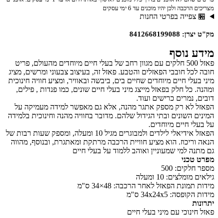
מצריכים הרכבה ולכן יהיו מוכנים עד 6 ימי עסקים
🏪 צפייה בפרטי החנות
מק"ט יצרן: 8412668199088
מידע נוסף
פאזל 500 חלקים עם מגוון רחב של בעלי חיים מיוחדים מהעולם, פריט
חובה לכל חובבי הפאזלים והטבע. פאזל זה, בעיצוב צבעוני ומרשים, מציג
מיני בעלי חיים מיוחדים שחיים בים, ביבשה ובאוויר, ומציע חוויה חינוכית
ומהנה. כל חלק בפאזל מייצג מיני בעלי חיים שונים, כמו פנדות , פילים,
דובים, נמרים כרישים ועוד.
הפאזל לא רק מספק אתגר מהנה, אלא גם מאפשר למידה מעמיקה על
המינים השונים ובתי הגידול שלהם. מדובר בחוויה מהנה וחינוכית בלמידה
על בעלי חיים מיוחדים.
הפאזל אידיאלי לילדים ולמבוגרים מגיל 10 ומעלה, ומספק שעות רבות של
הנאה וריכוז. הוא מציע חוויית הרכבה מרתקת ומאתגרת, ובנוסף, מהווה
גם מתנה למי שמעוניין ואוהב ללמוד על בעלי חיים
מפרט טכני
מספר חלקים: 500
גילאים מומלצים: 10 ומעלה
מידות תמונת הפאזל לאחר הרכבה: 48×34 ס"מ
מידות הקופסה: 34x24x5 ס"מ
יתרונות
פאזל חינוכי עם מיני בעלי חיים