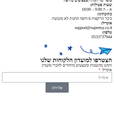
סופר טוי חנות לצעצועים בחיפה
שעות פעילות:
א – ה 9:00 – 18:00
כתובתינו:
כיכר הרקפות 6 חיפה החנות לא מונגשת
אימייל:
support@supertoy.co.il
טלפון:
0533737944
הצטרפו למועדון הלקוחות שלנו
ותהנו מהטבות ומבצעים מיוחדים לחברי מועדון
אימייל
שליחה
© 2026 כל הזכויות שמורות ל
SuperTOY סופרטוי
WebDigital – וובדיגיטל עיצוב ובניית אתרים
גליל אונליין – פרסום לחנויות וירטואליות