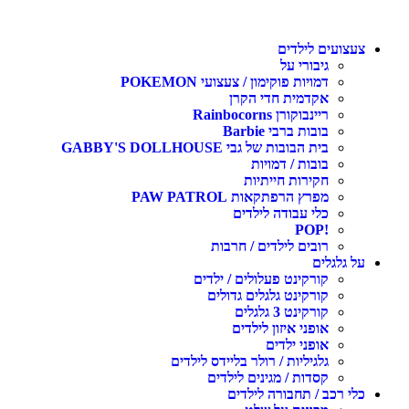
צעצועים לילדים
גיבורי על
דמויות פוקימון / צעצועי POKEMON
אקדמית חדי הקרן
ריינבוקורן Rainbocorns
בובות ברבי Barbie
בית הבובות של גבי GABBY'S DOLLHOUSE
בובות / דמויות
חקירות חייתיות
מפרץ הרפתקאות PAW PATROL
כלי עבודה לילדים
!POP
רובים לילדים / חרבות
על גלגלים
קורקינט פעלולים / ילדים
קורקינט גלגלים גדולים
קורקינט 3 גלגלים
אופני איזון לילדים
אופני ילדים
גלגיליות / רולר בליידס לילדים
קסדות / מגינים לילדים
כלי רכב / תחבורה לילדים