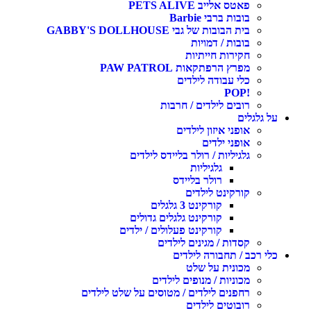
פאטס אלייב PETS ALIVE
בובות ברבי Barbie
בית הבובות של גבי GABBY'S DOLLHOUSE
בובות / דמויות
חקירות חייתיות
מפרץ הרפתקאות PAW PATROL
כלי עבודה לילדים
!POP
רובים לילדים / חרבות
על גלגלים
אופני איזון לילדים
אופני ילדים
גלגיליות / רולר בליידס לילדים
גלגיליות
רולר בליידס
קורקינט לילדים
קורקינט 3 גלגלים
קורקינט גלגלים גדולים
קורקינט פעלולים / ילדים
קסדות / מגינים לילדים
כלי רכב / תחבורה לילדים
מכונית על שלט
מכוניות / מנופים לילדים
רחפנים לילדים / מטוסים על שלט לילדים
רובוטים לילדים