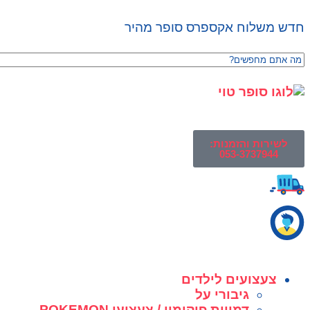
חדש משלוח אקספרס סופר מהיר
לשירות והזמנות:
053-3737944
צעצועים לילדים
גיבורי על
דמויות פוקימון / צעצועי POKEMON