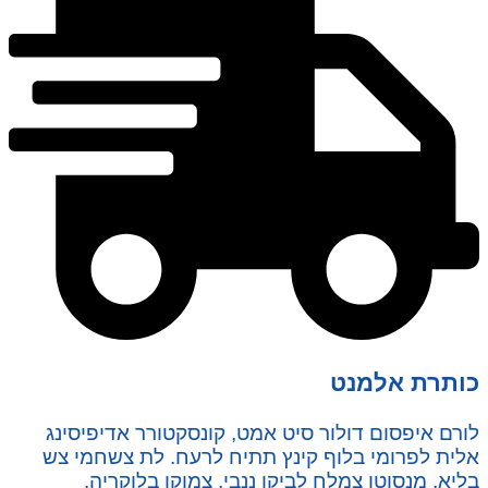
כותרת אלמנט
לורם איפסום דולור סיט אמט, קונסקטורר אדיפיסינג
אלית לפרומי בלוף קינץ תתיח לרעח. לת צשחמי צש
בליא, מנסוטו צמלח לביקו ננבי, צמוקו בלוקריה.