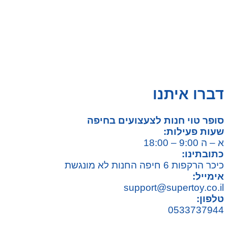
צעצועים לילדים
משחקי הרכבה / חברה
על גלגלים
פאזלים
כלי רכב / תחבורה לילדים
משחקי יצירה ואומנות לילדים
משחקי יצירה ואמנות
דברו איתנו
סופר טוי חנות לצעצועים בחיפה
שעות פעילות:
א – ה 9:00 – 18:00
כתובתינו:
כיכר הרקפות 6 חיפה החנות לא מונגשת
אימייל:
support@supertoy.co.il
טלפון:
0533737944