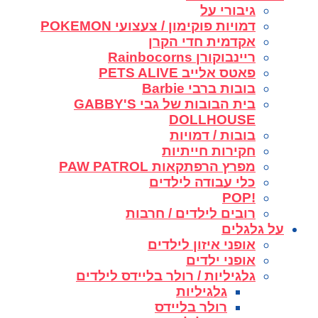
גיבורי על
דמויות פוקימון / צעצועי POKEMON
אקדמית חדי הקרן
ריינבוקורן Rainbocorns
פאטס אלייב PETS ALIVE
בובות ברבי Barbie
בית הבובות של גבי GABBY'S
DOLLHOUSE
בובות / דמויות
חקירות חייתיות
מפרץ הרפתקאות PAW PATROL
כלי עבודה לילדים
!POP
רובים לילדים / חרבות
על גלגלים
אופני איזון לילדים
אופני ילדים
גלגיליות / רולר בליידס לילדים
גלגיליות
רולר בליידס