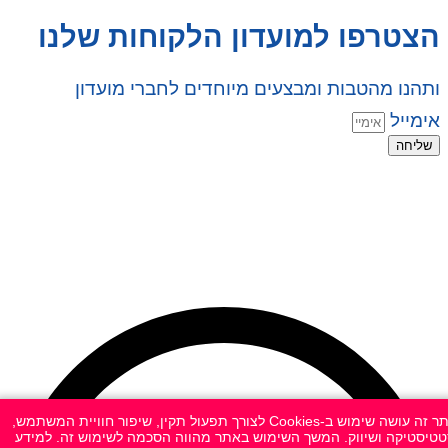
הצטרפו למועדון הלקוחות שלנו
ותהנו מהטבות ומבצעים מיוחדים לחברי מועדון
אימייל
שליחה
© 2026 כל הזכויות שמורות ל
SuperTOY סופרטוי
WebDigital – וובדיגיטל עיצוב ובניית אתרים
גליל אונליין – פרסום לחנויות וירטואליות
אתר זה עושה שימוש ב-Cookies לצורך תפעול תקין, שיפור חוויית המשתמש,
טיסטיקה ושיווק. המשך השימוש באתר מהווה הסכמה לשימוש זה. למידע