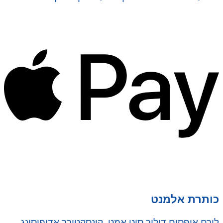
כותרת אלמנט
לורם איפסום דולור סיט אמט, קונסקטורר אדיפיסינג