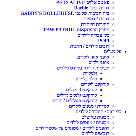
פאטס אלייב PETS ALIVE
בובות ברבי Barbie
בית הבובות של גבי GABBY'S DOLLHOUSE
בובות / דמויות
חקירות חייתיות
מפרץ הרפתקאות PAW PATROL
כלי עבודה לילדים
!POP
רובים לילדים / חרבות
על גלגלים
אופני איזון לילדים
אופני ילדים
גלגיליות / רולר בליידס לילדים
גלגיליות
רולר בליידס
קורקינט לילדים
קורקינט 3 גלגלים
קורקינט גלגלים גדולים
קורקינט פעלולים / ילדים
קסדות / מגינים לילדים
כלי רכב / תחבורה לילדים
מכונית על שלט
מכוניות / מנופים לילדים
רחפנים לילדים / מטוסים על שלט לילדים
רובוטים לילדים